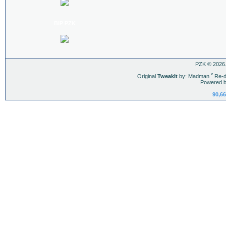
BIP PZK
PZK © 2026.
Original
TweakIt
by: Madman
ˇ
Re-d
Powered b
90,66