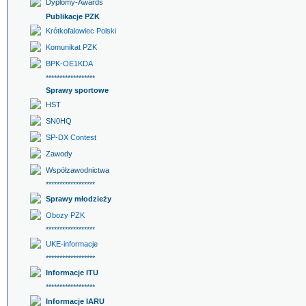
Dyplomy-Awards
Publikacje PZK
Krótkofalowiec Polski
Komunikat PZK
BPK-OE1KDA
******************
Sprawy sportowe
HST
SN0HQ
SP-DX Contest
Zawody
Współzawodnictwa
******************
Sprawy młodzieży
Obozy PZK
******************
UKE-informacje
******************
Informacje ITU
******************
Informacje IARU