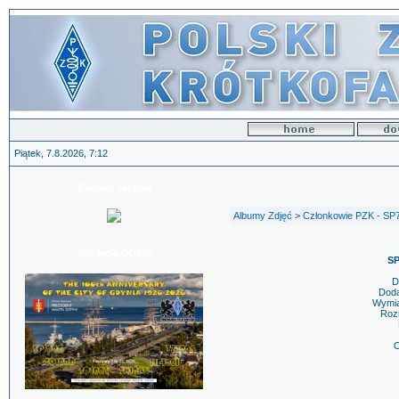
Piątek, 7.8.2026, 7:12
English version
Albumy Zdjęć
>
Członkowie PZK - SP
100-lecie GDYNI
SP
D
Dod
Wymiar
Rozm
O