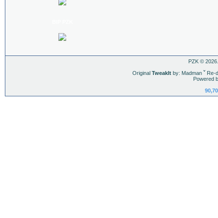
BIP PZK
PZK © 2026.
Original
TweakIt
by: Madman
ˇ
Re-d
Powered b
90,70