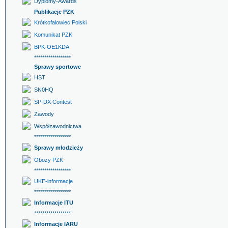
Dyplomy-Awards
Publikacje PZK
Krótkofalowiec Polski
Komunikat PZK
BPK-OE1KDA
******************
Sprawy sportowe
HST
SN0HQ
SP-DX Contest
Zawody
Współzawodnictwa
******************
Sprawy młodzieży
Obozy PZK
******************
UKE-informacje
******************
Informacje ITU
******************
Informacje IARU