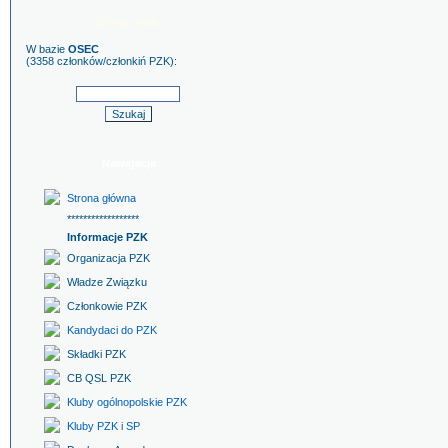
Szukaj znaku
W bazie
OSEC
(3358 członków/członkiń PZK):
Nawigacja
Strona główna
******************
Informacje PZK
Organizacja PZK
Władze Związku
Członkowie PZK
Kandydaci do PZK
Składki PZK
CB QSL PZK
Kluby ogólnopolskie PZK
Kluby PZK i SP