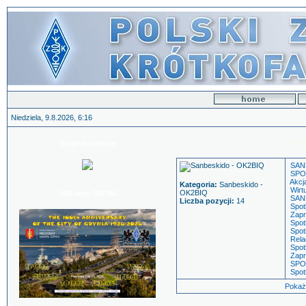
Niedziela, 9.8.2026, 6:16
English version
Ka
SAN
SPO
Akc
Kategoria:
Sanbeskido -
Wirt
OK2BIQ
100-lecie GDYNI
SAN
Liczba pozycji:
14
Spot
Zapr
Spot
Spot
Rela
Spot
Zapr
SPOT
Spot
Pokaż