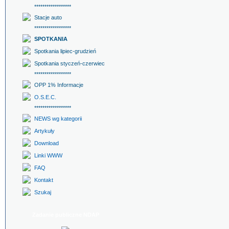
******************
Stacje auto
******************
SPOTKANIA
Spotkania lipiec-grudzień
Spotkania styczeń-czerwiec
******************
OPP 1% Informacje
O.S.E.C.
******************
NEWS wg kategorii
Artykuły
Download
Linki WWW
FAQ
Kontakt
Szukaj
Zadanie publiczne NDAP