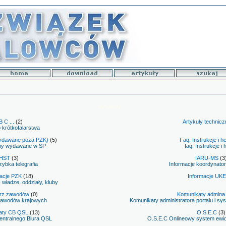
Artykuły
B C ...
(2)
Artykuły technicz
 krótkofalarstwa
ydawane poza PZK)
(5)
Faq. Instrukcje i he
my wydawane w SP
faq. Instrukcje i 
HST
(3)
IARU-MS
(3
ybka telegrafia
Informacje koordynat
macje PZK
(18)
Informacje UKE
 władze, oddziały, kluby
rz zawodów
(0)
Komunikaty admina
zawodów krajowych
Komunikaty administratora portalu i s
aty CB QSL
(13)
O.S.E.C
(3)
entralnego Biura QSL
O.S.E.C Onlineowy system ewi