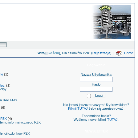
Witaj
[
Gościu
], Dla członków PZK: (
Rejestracja
)
|
Home
Logowanie
ne
(1)
Nazwa Użytkownika
Hasło
lpy.
(1)
helpy.
)
ora IARU-MS
Nie jesteś jeszcze naszym Użytkownikiem?
(6)
Kilknij TUTAJ
żeby się zarejestrować.
Zapomniane hasło?
 PZK
(4)
Wyślemy nowe, kliknij
TUTAJ
.
ystemu informatycznego PZK
NEWSLETTER
dencji członków PZK