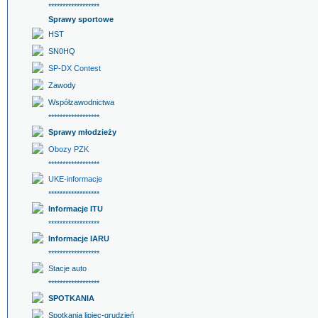
******************
Sprawy sportowe
HST
SN0HQ
SP-DX Contest
Zawody
Współzawodnictwa
******************
Sprawy młodzieży
Obozy PZK
******************
UKE-informacje
******************
Informacje ITU
******************
Informacje IARU
******************
Stacje auto
******************
SPOTKANIA
Spotkania lipiec-grudzień