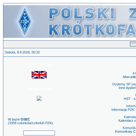
Sobota, 8.8.2026, 00:32
English version
A 
Abecadło
Dyplomy SP (w
Inne dyplo
100-lecie GDYNI
HST - sz
Infor
Informacje PZK -
Szukaj znaku
Kalenda
W bazie
OSEC
Kalendarz 
(3358 członków/członkiń PZK):
Komunik
Komunikaty C