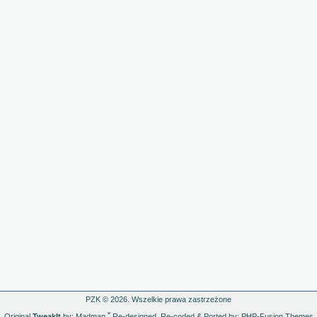
PZK © 2026. Wszelkie prawa zastrzeżone
Original
TweakIt
by: Madman
ˇ
Re-designed, Re-coded & Ported by: PHP-Fusion Themes