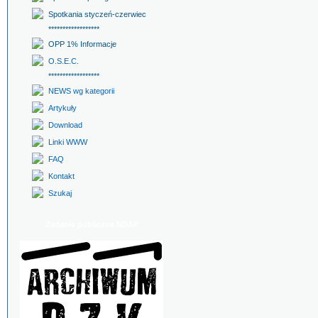
Spotkania styczeń-czerwiec
******************
OPP 1% Informacje
O.S.E.C.
******************
NEWS wg kategorii
Artykuły
Download
Linki WWW
FAQ
Kontakt
Szukaj
Zadanie publiczne NDAP