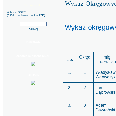
Wykaz Okręgowych
Szukaj znaku
W bazie
OSEC
(3358 członków/członkiń PZK):
Wykaz okręgow
Nawigacja
Zadanie publiczne NDAP
Okręg
Imię i
L.p.
nazwisk
1.
1
Władysław
BIP PZK
Wdowczyk
2.
2
Jan
Dąbrowski
3.
3
Adam
Gawroński