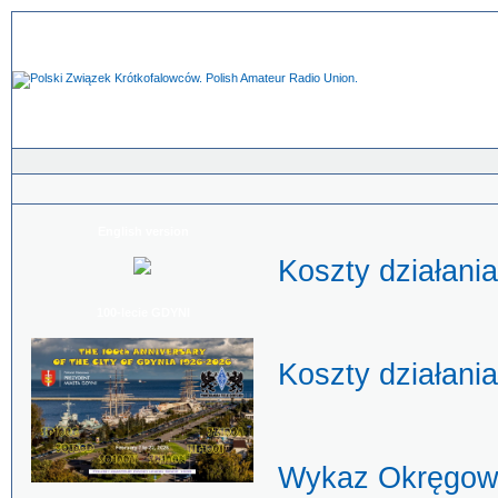
English version
Koszty działani
100-lecie GDYNI
Koszty działani
Wykaz Okręgow