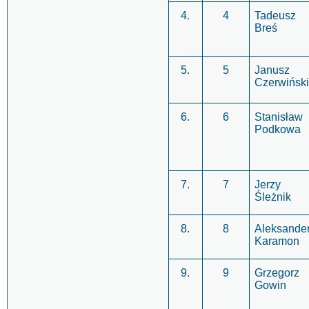
4.
4
Tadeusz
Breś
5.
5
Janusz
Czerwińsk
6.
6
Stanisław
Podkowa
7.
7
Jerzy
Śleżnik
8.
8
Aleksande
Karamon
9.
9
Grzegorz
Gowin