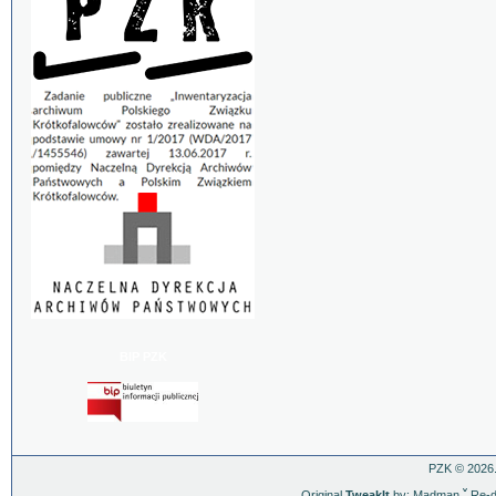
BIP PZK
PZK © 2026.
Original
TweakIt
by: Madman
ˇ
Re-d