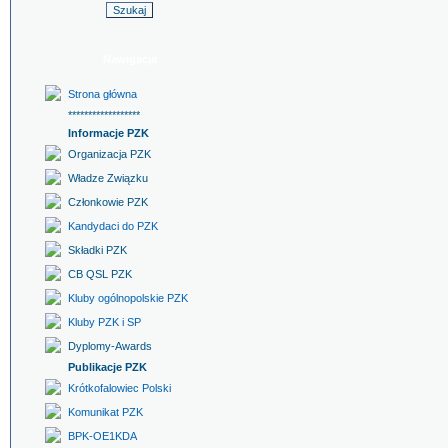
Nawigacja
Strona główna
******************
Informacje PZK
Organizacja PZK
Władze Związku
Członkowie PZK
Kandydaci do PZK
Składki PZK
CB QSL PZK
Kluby ogólnopolskie PZK
Kluby PZK i SP
Dyplomy-Awards
Publikacje PZK
Krótkofalowiec Polski
Komunikat PZK
BPK-OE1KDA