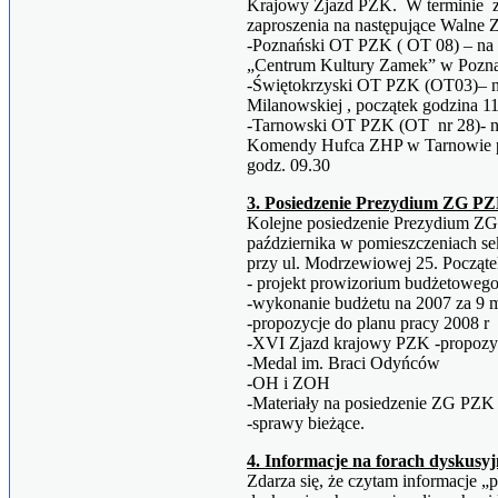
Krajowy Zjazd PZK. W terminie 
zaproszenia na następujące Walne 
-Poznański OT PZK ( OT 08) – na 
„Centrum Kultury Zamek” w Poznan
-Świętokrzyski OT PZK (OT03)– n
Milanowskiej , początek godzina 1
-Tarnowski OT PZK (OT nr 28)- na
Komendy Hufca ZHP w Tarnowie pr
godz. 09.30
3. Posiedzenie Prezydium ZG P
Kolejne posiedzenie Prezydium ZG
października w pomieszczeniach s
przy ul. Modrzewiowej 25. Począte
- projekt prowizorium budżetowego
-wykonanie budżetu na 2007 za 9 
-propozycje do planu pracy 2008 r
-XVI Zjazd krajowy PZK -propozyc
-Medal im. Braci Odyńców
-OH i ZOH
-Materiały na posiedzenie ZG PZK
-sprawy bieżące.
4. Informacje na forach dyskusy
Zdarza się, że czytam informacje 