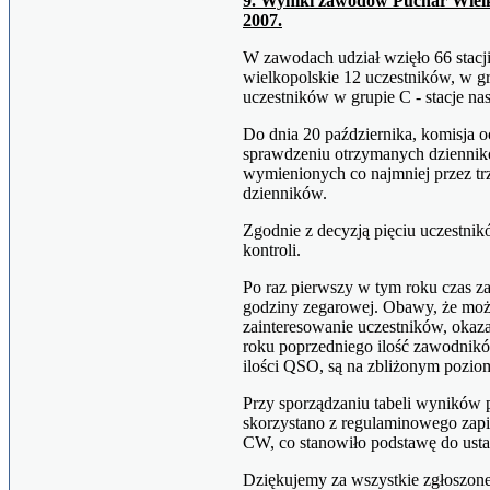
9. Wyniki zawodów Puchar Wielk
2007.
W zawodach udział wzięło 66 stacji,
wielkopolskie 12 uczestników, w gru
uczestników w grupie C - stacje n
Do dnia 20 października, komisja 
sprawdzeniu otrzymanych dzienników
wymienionych co najmniej przez trz
dzienników.
Zgodnie z decyzją pięciu uczestnikó
kontroli.
Po raz pierwszy w tym roku czas z
godziny zegarowej. Obawy, że mo
zainteresowanie uczestników, okaza
roku poprzedniego ilość zawodników
ilości QSO, są na zbliżonym pozio
Przy sporządzaniu tabeli wyników p
skorzystano z regulaminowego zapi
CW, co stanowiło podstawę do ustal
Dziękujemy za wszystkie zgłoszone