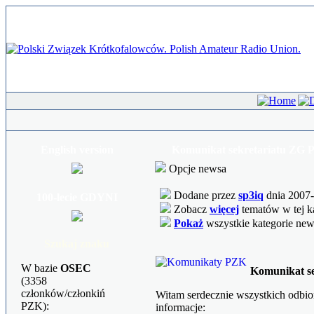
English version
Komunikat sekretariatu ZG P
Opcje newsa
Dodane przez
sp3iq
dnia 2007-
100-lecie GDYNI
Zobacz
więcej
tematów w tej k
Pokaż
wszystkie kategorie ne
Szukaj znaku
W bazie
OSEC
Komunikat s
(3358
członków/członkiń
Witam serdecznie wszystkich odbi
PZK):
informacje: