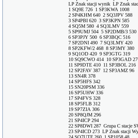
LP Znak stacji wynik LP Znak sta
1 SQ9E 726 1 SP3KWA 1008
2 SP4KHM 640 2 SQ3JPV 588
3 SP4PBI 620 3 SP3KPN 585
4 SQ5M 580 4 SQ3LMV 559
5 SP9UMJ 504 5 SP2DMB/3 530
6 SP3PJY 500 6 SP3BQC 516
7 SP2DNI 490 7 SQ3LMY 420
8 SP2KFW/2 468 8 SP3MY 380
9 SQ1OD 420 9 SP3GTG 319
10 SQ9CWO 414 10 SP3GAD 27
11 SP9DTE 410 11 SP3BOL 216
12 SP2FAV 387 12 SP3AMZ 96
13 SN4R 378
14 SP5HFS 342
15 SN20PSM 336
16 SP5UHW 336
17 SP4FVS 328
18 SP5FLB 312
19 SP7ZIA 306
20 SP8QJM 296
21 SP4ICP 294
22 SP8DWI 287 Grupa C stacje 
23 SP4ICD 273 LP Znak stacji W
24 SQ7UTF 260 1 SP1058 48