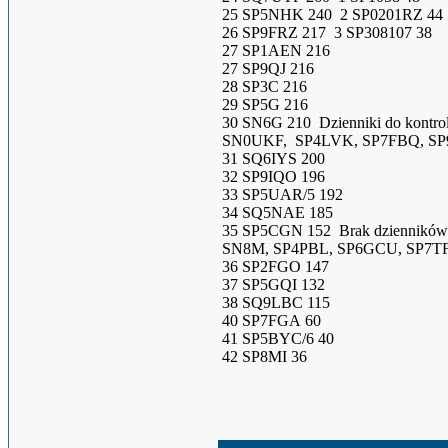
25 SP5NHK 240 2 SP0201RZ 44
26 SP9FRZ 217 3 SP308107 38
27 SP1AEN 216
27 SP9QJ 216
28 SP3C 216
29 SP5G 216
30 SN6G 210 Dzienniki do kontrol
SN0UKF, SP4LVK, SP7FBQ, SP
31 SQ6IYS 200
32 SP9IQO 196
33 SP5UAR/5 192
34 SQ5NAE 185
35 SP5CGN 152 Brak dzienników
SN8M, SP4PBL, SP6GCU, SP7TF
36 SP2FGO 147
37 SP5GQI 132
38 SQ9LBC 115
40 SP7FGA 60
41 SP5BYC/6 40
42 SP8MI 36