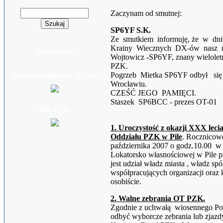
Zaczynam od smutnej:
SP6YF S.K.
Ze smutkiem informuję, że w dniu
Krainy Wiecznych DX-ów nasz n
Nawigacja
Wojtowicz -SP6YF, znany wielolet
PZK.
Pogrzeb Mietka SP6YF odbył się
Zadanie publiczne NDAP
Wrocławiu.
CZEŚĆ JEGO PAMIĘCI.
Staszek SP6BCC - prezes OT-01
BIP PZK
1. Uroczystość z okazji XXX lec
Oddziału PZK w Pile
. Rocznicowe
października 2007 o godz.10.00 w si
Lokatorsko własnościowej w Pile pr
jest udział władz miasta , władz sp
współpracujących organizacji ora
osobiście.
2. Walne zebrania OT PZK.
Zgodnie z uchwałą wiosennego P
odbyć wyborcze zebrania lub zjaz