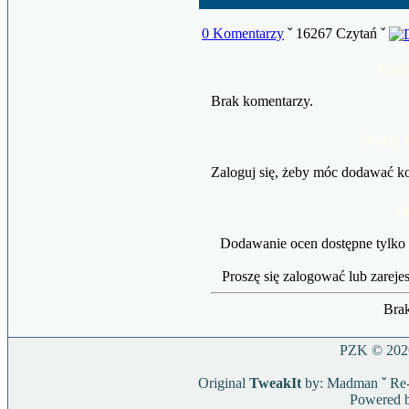
0 Komentarzy
ˇ 16267 Czytań ˇ
Kome
Brak komentarzy.
Dodaj 
Zaloguj się, żeby móc dodawać k
O
Dodawanie ocen dostępne tylko
Proszę się zalogować lub zarej
Brak
PZK © 2026
Original
TweakIt
by: Madman
ˇ
Re-
Powered 