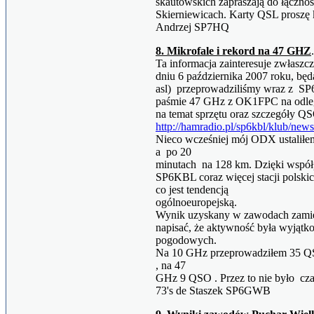
skautowskich zapraszają do łącznoś
Skierniewicach. Karty QSL proszę 
Andrzej SP7HQ
8. Mikrofale i rekord na 47 GHZ
Ta informacja zainteresuje zwłaszc
dniu 6 października 2007 roku, bę
asl) przeprowadziliśmy wraz z 
paśmie 47 GHz z OK1FPC na odleg
na temat sprzętu oraz szczegóły 
http://hamradio.pl/sp6kbl/klub/new
Nieco wcześniej mój ODX ustalił
a po 20
minutach na 128 km. Dzięki wspó
SP6KBL coraz więcej stacji polskic
co jest tendencją
ogólnoeuropejską.
Wynik uzyskany w zawodach zamiesz
napisać, że aktywność była wyjąt
pogodowych.
Na 10 GHz przeprowadziłem 35 Q
, na 47
GHz 9 QSO . Przez to nie było cza
73's de Staszek SP6GWB