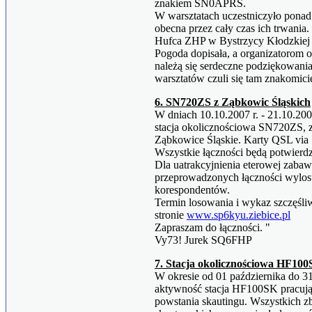
znakiem SN0APRS.
W warsztatach uczestniczyło ponad
obecna przez cały czas ich trwania
Hufca ZHP w Bystrzycy Kłodzkiej 
Pogoda dopisała, a organizatorom 
należą się serdeczne podziękowania
warsztatów czuli się tam znakom
6. SN720ZS z Ząbkowic Śląskich
W dniach 10.10.2007 r. - 21.10.20
stacja okolicznościowa SN720ZS, z 
Ząbkowice Śląskie. Karty QSL via 
Wszystkie łączności będą potwierd
Dla uatrakcyjnienia eterowej zaba
przeprowadzonych łączności wylo
korespondentów.
Termin losowania i wykaz szczęśli
stronie
www.sp6kyu.ziebice.pl
Zapraszam do łączności. "
Vy73! Jurek SQ6FHP
7. Stacja okolicznościowa HF10
W okresie od 01 października do 3
aktywność stacja HF100SK pracując
powstania skautingu. Wszystkich 