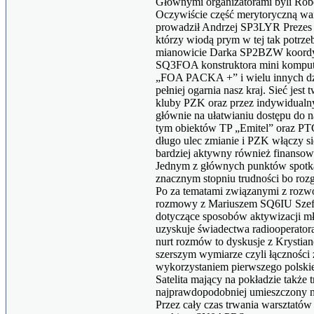
Głównymi organizatorami byli R
Oczywiście część merytoryczną wa
prowadził Andrzej SP3LYR Prezes
którzy wiodą prym w tej tak potrze
mianowicie Darka SP2BZW koordy
SQ3FOA konstruktora mini kompu
„FOA PACKA +” i wielu innych dz
pełniej ogarnia nasz kraj. Sieć jest
kluby PZK oraz przez indywidualn
głównie na ułatwianiu dostępu do na
tym obiektów TP „Emitel” oraz PT
długo ulec zmianie i PZK włączy s
bardziej aktywny również finansow
Jednym z głównych punktów spotka
znacznym stopniu trudności bo roz
Po za tematami związanymi z rozwo
rozmowy z Mariuszem SQ6IU Szef
dotyczące sposobów aktywizacji mło
uzyskuje świadectwa radiooperator
nurt rozmów to dyskusje z Kryst
szerszym wymiarze czyli łączności 
wykorzystaniem pierwszego polski
Satelita mający na pokładzie także 
najprawdopodobniej umieszczony na
Przez cały czas trwania warsztatów