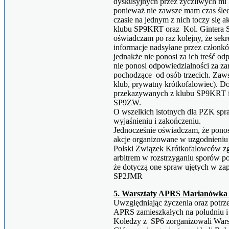
dyskusyjnych przez życzliwych mi
ponieważ nie zawsze mam czas śled
czasie na jednym z nich toczy się a
klubu SP9KRT oraz Kol. Gintera
oświadczam po raz kolejny, że sek
informacje nadsyłane przez członk
jednakże nie ponosi za ich treść od
nie ponosi odpowiedzialności za z
pochodzące od osób trzecich. Zaw
klub, prywatny krótkofalowiec). Do
przekazywanych z klubu SP9KRT i 
SP9ZW.
O wszelkich istotnych dla PZK spr
wyjaśnieniu i zakończeniu.
Jednocześnie oświadczam, że pono
akcje organizowane w uzgodnieni
Polski Związek Krótkofalowców zg
arbitrem w rozstrzyganiu sporów p
że dotyczą one spraw ujętych w za
SP2JMR
5. Warsztaty APRS Marianówka 6
Uwzględniając życzenia oraz potrz
APRS zamieszkałych na południu i
Koledzy z SP6 zorganizowali Wars