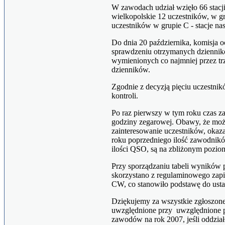
W zawodach udział wzięło 66 stacji,
wielkopolskie 12 uczestników, w gru
uczestników w grupie C - stacje n
Do dnia 20 października, komisja 
sprawdzeniu otrzymanych dzienników
wymienionych co najmniej przez trz
dzienników.
Zgodnie z decyzją pięciu uczestnikó
kontroli.
Po raz pierwszy w tym roku czas z
godziny zegarowej. Obawy, że mo
zainteresowanie uczestników, okaza
roku poprzedniego ilość zawodników
ilości QSO, są na zbliżonym pozio
Przy sporządzaniu tabeli wyników p
skorzystano z regulaminowego zapi
CW, co stanowiło podstawę do ustal
Dziękujemy za wszystkie zgłoszone
uwzględnione przy uwzględnione 
zawodów na rok 2007, jeśli oddział