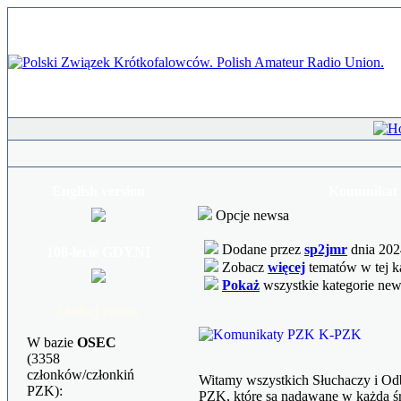
English version
Komunikat 
Opcje newsa
Dodane przez
sp2jmr
dnia 202
100-lecie GDYNI
Zobacz
więcej
tematów w tej k
Pokaż
wszystkie kategorie ne
Szukaj znaku
W bazie
OSEC
(3358
członków/członkiń
Witamy wszystkich Słuchaczy i O
PZK):
PZK, które są nadawane w każdą śr