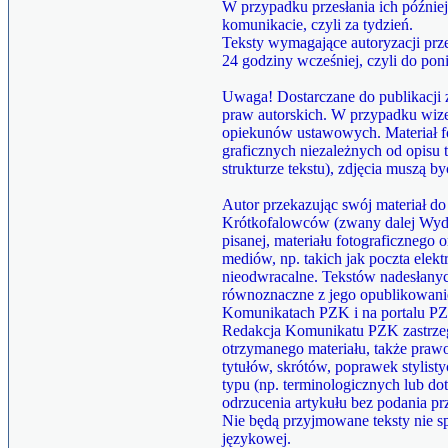
W przypadku przesłania ich późni
komunikacie, czyli za tydzień.
Teksty wymagające autoryzacji prz
24 godziny wcześniej, czyli do poni
Uwaga! Dostarczane do publikacji 
praw autorskich. W przypadku wiz
opiekunów ustawowych. Materiał fo
graficznych niezależnych od opisu 
strukturze tekstu), zdjęcia muszą by
Autor przekazując swój materiał do
Krótkofalowców (zwany dalej Wyda
pisanej, materiału fotograficznego
mediów, np. takich jak poczta elektr
nieodwracalne. Tekstów nadesłanych
równoznaczne z jego opublikowanie
Komunikatach PZK i na portalu PZK
Redakcja Komunikatu PZK zastrzeg
otrzymanego materiału, także pra
tytułów, skrótów, poprawek stylis
typu (np. terminologicznych lub d
odrzucenia artykułu bez podania pr
Nie będą przyjmowane teksty nie
językowej.