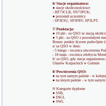
6/ Stacje organizatora:
● stacje okolicznościowe
- HF73CLR, SN73PUK;
● pozostali uczestnicy
- SP3ESU, SP3FRV, SP3LPT.
7/ Punktacja:
● 10 pkt - za QSO ze stacją okolic
● 5 pkt - za QSO z pozostałymi stac
Bonus: punkty liczone podwójnie (
a/ za QSO w dniu:
- 5 lutego - rocznica utworzenia P
- 18 maja - rocznica zdobycia Mont
b/ za QSO, gdy stacja organizatora 
Ułanów Karpackich w Gubinie
8/ Powtórzenia QSO:
● na tym samym paśmie - w kolejn
● na innym paśmie - w tym samym 
9/ Kategorie dyplomu
● SSB,
● DIGI,
● SWL