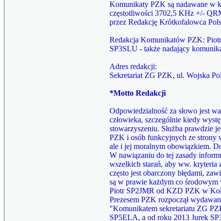
Komunikaty PZK są nadawane w każ
częstotliwości 3702,5 KHz +/- QRM
przez Redakcję Krótkofalowca Pols
Redakcja Komunikatów PZK: Piotr
SP3SLU - także nadający komunik
Adres redakcji:
Sekretariat ZG PZK, ul. Wojska P
*Motto Redakcji
Odpowiedzialność za słowo jest 
człowieka, szczególnie kiedy występ
stowarzyszeniu. Służba prawdzie j
PZK i osób funkcyjnych ze strony 
ale i jej moralnym obowiązkiem. 
W nawiązaniu do tej zasady info
wszelkich starań, aby ww. kryteria
często jest obarczony błędami, zaw
są w prawie każdym co środowym
Piotr SP2JMR od KZD PZK w Kołob
Prezesem PZK rozpoczął wydawan
"Komunikatem sekretariatu ZG PZK
SP5ELA, a od roku 2013 Jurek SP3