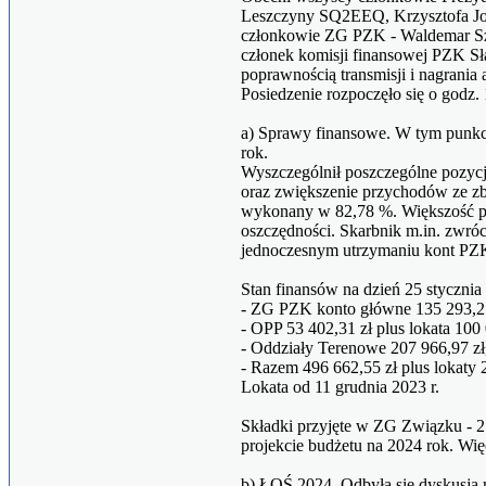
Leszczyny SQ2EEQ, Krzysztofa Jo
członkowie ZG PZK - Waldemar S
członek komisji finansowej PZK S
poprawnością transmisji i nagrani
Posiedzenie rozpoczęło się o godz. 
a) Sprawy finansowe. W tym punk
rok.
Wyszczególnił poszczególne pozycje
oraz zwiększenie przychodów ze zb
wykonany w 82,78 %. Większość po
oszczędności. Skarbnik m.in. zwró
jednoczesnym utrzymaniu kont PZ
Stan finansów na dzień 25 stycznia
- ZG PZK konto główne 135 293,27 
- OPP 53 402,31 zł plus lokata 100 
- Oddziały Terenowe 207 966,97 zł
- Razem 496 662,55 zł plus lokaty 
Lokata od 11 grudnia 2023 r.
Składki przyjęte w ZG Związku - 21
projekcie budżetu na 2024 rok. Wi
b) ŁOŚ 2024. Odbyła się dyskusja