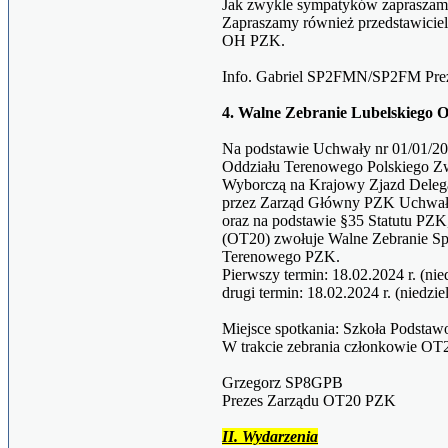
Jak zwykle sympatyków zapraszamy
Zapraszamy również przedstawicie
OH PZK.
Info. Gabriel SP2FMN/SP2FM Pre
4. Walne Zebranie Lubelskiego 
Na podstawie Uchwały nr 01/01/202
Oddziału Terenowego Polskiego Z
Wyborczą na Krajowy Zjazd Deleg
przez Zarząd Główny PZK Uchwałą
oraz na podstawie §35 Statutu PZ
(OT20) zwołuje Walne Zebranie S
Terenowego PZK.
Pierwszy termin: 18.02.2024 r. (nie
drugi termin: 18.02.2024 r. (niedzie
Miejsce spotkania: Szkoła Podsta
W trakcie zebrania członkowie O
Grzegorz SP8GPB
Prezes Zarządu OT20 PZK
II. Wydarzenia