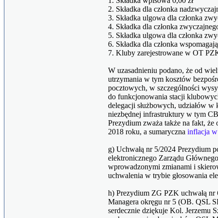
1. Składka wpisowa 0,00 zł
2. Składka dla członka nadzwycza
3. Składka ulgowa dla członka zwy
4. Składka dla członka zwyczajneg
5. Składka ulgowa dla członka zwyc
6. Składka dla członka wspomagają
7. Kluby zarejestrowane w OT PZK
W uzasadnieniu podano, że od wie
utrzymania w tym kosztów bezpośr
pocztowych, w szczególności wysyłk
do funkcjonowania stacji klubowy
delegacji służbowych, udziałów w k
niezbędnej infrastruktury w tym 
Prezydium zważa także na fakt, że 
2018 roku, a sumaryczna
inflacja 
g) Uchwałą nr 5/2024 Prezydium po
elektronicznego Zarządu Główneg
wprowadzonymi zmianami i skier
uchwalenia w trybie głosowania ele
h) Prezydium ZG PZK uchwałą nr 
Managera okręgu nr 5 (OB. QSL S
serdecznie dziękuje Kol. Jerzemu