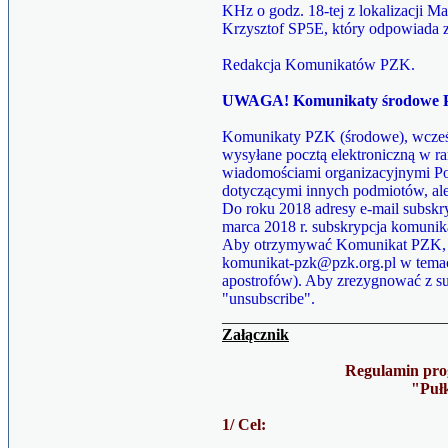
KHz o godz. 18-tej z lokalizacji Ma
Krzysztof SP5E, który odpowiada 
Redakcja Komunikatów PZK.
UWAGA! Komunikaty środowe P
Komunikaty PZK (środowe), wcześn
wysyłane pocztą elektroniczną w ra
wiadomościami organizacyjnymi Po
dotyczącymi innych podmiotów, ale
Do roku 2018 adresy e-mail subskr
marca 2018 r. subskrypcja komuni
Aby otrzymywać Komunikat PZK, na
komunikat-pzk@pzk.org.pl w temaci
apostrofów). Aby zrezygnować z su
"unsubscribe".
____________________________
Załącznik
Regulamin pr
"Puł
1/ Cel: