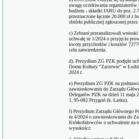
uwagę oczekiwania organizatorów P
budżetu - składki IARU do poz. 2
przeznaczone łącznie 20.000 zł z 
zbiórki publicznej zgłoszonej prze
c) Zebrani przeanalizowali wnioski
uchwałę nr 1/2024 o przyjęciu pro
kwoty przychodów i kosztów 7277
celu zatwierdzenia.
d). Prezydium ZG PZK podjęło uc
Domu Kultury "Zarzewie" w Łodzi,
2024 r.
e) Prezydium ZG PZK na podstawie 
zawnioskowaniu do Zarządu Głów
Delegatów PZK na dzień 11 maja 
1, 95-082 Przygoń (k. Łasku).
f) Prezydium Zarządu Głównego P
nr 4/2024 o zawnioskowaniu do Z
Krótkofalowców o uchwalenie na r
wysokości: