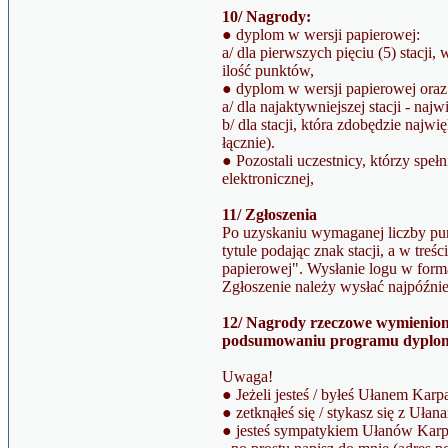
10/ Nagrody:
● dyplom w wersji papierowej:
a/ dla pierwszych pięciu (5) stacji
ilość punktów,
● dyplom w wersji papierowej or
a/ dla najaktywniejszej stacji - na
b/ dla stacji, która zdobędzie najw
łącznie).
● Pozostali uczestnicy, którzy spe
elektronicznej,
11/ Zgłoszenia
Po uzyskaniu wymaganej liczby pu
tytule podając znak stacji, a w tre
papierowej". Wysłanie logu w formac
Zgłoszenie należy wysłać najpóźnie
12/ Nagrody rzeczowe wymienion
podsumowaniu programu dyplo
Uwaga!
● Jeżeli jesteś / byłeś Ułanem Karp
● zetknąłeś się / stykasz się z Uła
● jesteś sympatykiem Ułanów Karp