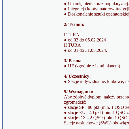
● Upamiętnienie oraz popularyzac
● Integracja kontynuatorów tradyc
● Doskonalenie sztuki operatorskiej
2/ Termin:
I TURA
● od 03 do 05.02.2024
II TURA
● od 01 do 31.05.2024.
3/ Pasma
● HF (zgodnie z band planem)
4/ Uczestnicy:
● Stacje indywidualne, klubowe, 
5/ Wymagania:
Aby zdobyć dyplom, należy przeprow
zgromadzić:
● stacje SP - 80 pkt (min. 1 QSO ze
● stacje EU - 40 pkt (min. 1 QSO z
● stacje DX - 2 QSO (min. 1 QSO z
Stacje nasłuchowe (SWL) obowiązuj