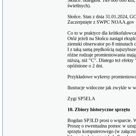
Słońce: odległość 149 600 000 km, 
świetlnych).
Słońce. Stan z dnia 31.01.2024, 
Zaczerpnięte z SWPC NOAA.gov
Co to w praktyce dla krótkofalowc
Otóż jeżeli na Słońcu nastąpi eksp
ziemski obserwator po 8 minutach 
I z taką samą prędkością najszybsz
różne rodzaje promieniowania maj
niższą, niż "C". Dlatego też efekty
opóźnione o 2 dni.
Przykładowe wykresy promieniow
Ilustracje widoczne jak zwykle w 
Zygi SP5ELA
10. Zbiory historyczne sprzętu
Bogdan SP3LD prosi o wsparcie. W
Proszę o ewentualna pomoc w uzup
sprzętu komputerowego (w załącznik