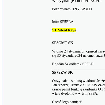
W oryginale jest to tabela Excela.
Pozdrawiam HNY SP3LD
Info: SP5ELA
VI. Silent Keys
____________________________
SP3CMT SK
W dniu 24 stycznia br. opuścił na
się 30 stycznia 2024 na cmentarzu
Bogdan Szkudlarek SP3LD
____________________________
SP7SZW SK
Otrzymałem smutną wiadomość, że w
Jan Andrzej Hrabski SP7SZW czł
czasie pełnił funkcję skarbnika O
wielu dyplomów w tym SPPA.
Cześć Jego pamięci!