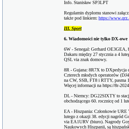
Info. Stanisław SP3LPT
Regulamin dyplomu stanowi załącz
także pod linkiem:
https://www.qr
III. Sport
6. Wiadomości nie tylko DX-owe
6W - Senegal: Gerhard OE3GEA, 
Dakaru między 27 stycznia a 4 lut
QSL via znak domowy.
8R - Gujana: 8R7X to DXpedycja d
Czterech młodych operatorów (
na CW, SSB, FT8 i RTTY, pasma
Więcej informacji na https://8r-202
DL - Niemcy: DG22SIXTY to stac
obchodzącego 60. rocznicę od 1 lut
EA - Hiszpania: Członkowie URE 
lutego z okazji 38. edycji nagród 
via EA1URV (biuro). Nagrody Goy
Naukowych Hiszpanii, są hiszpań