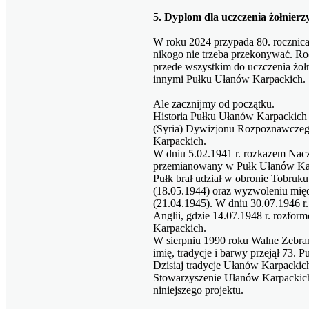
5. Dyplom dla uczczenia żołnier
W roku 2024 przypada 80. rocznica
nikogo nie trzeba przekonywać. Roc
przede wszystkim do uczczenia żołn
innymi Pułku Ułanów Karpackich.
Ale zacznijmy od początku.
Historia Pułku Ułanów Karpackich
(Syria) Dywizjonu Rozpoznawczego
Karpackich.
W dniu 5.02.1941 r. rozkazem Na
przemianowany w Pułk Ułanów Ka
Pułk brał udział w obronie Tobruk
(18.05.1944) oraz wyzwoleniu międ
(21.04.1945). W dniu 30.07.1946 r.
Anglii, gdzie 14.07.1948 r. rozfo
Karpackich.
W sierpniu 1990 roku Walne Zebra
imię, tradycje i barwy przejął 73.
Dzisiaj tradycje Ułanów Karpackic
Stowarzyszenie Ułanów Karpackich,
niniejszego projektu.