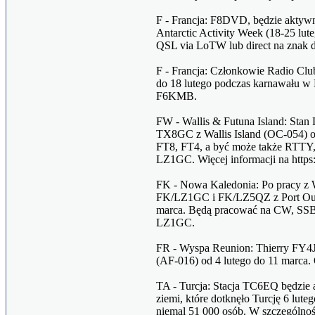
F - Francja: F8DVD, będzie aktyw
Antarctic Activity Week (18-25 lut
QSL via LoTW lub direct na znak
F - Francja: Członkowie Radio Cl
do 18 lutego podczas karnawału w
F6KMB.
FW - Wallis & Futuna Island: St
TX8GC z Wallis Island (OC-054) o
FT8, FT4, a być może także RTTY
LZ1GC. Więcej informacji na http
FK - Nowa Kaledonia: Po pracy z Wa
FK/LZ1GC i FK/LZ5QZ z Port Oue
marca. Będą pracować na CW, SSB
LZ1GC.
FR - Wyspa Reunion: Thierry FY4J
(AF-016) od 4 lutego do 11 marca
TA - Turcja: Stacja TC6EQ będzie a
ziemi, które dotknęło Turcję 6 lut
niemal 51 000 osób. W szczególnoś