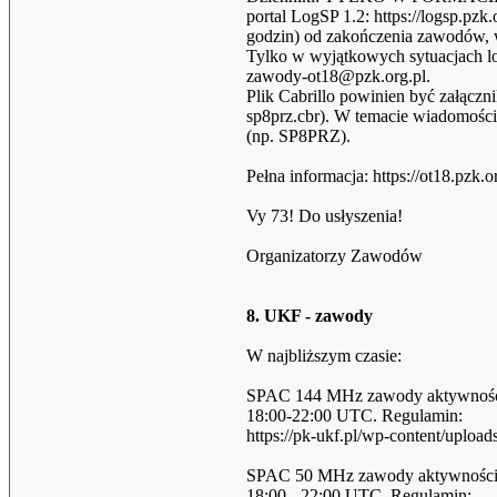
portal LogSP 1.2: https://logsp.pzk
godzin) od zakończenia zawodów, w
Tylko w wyjątkowych sytuacjach lo
zawody-ot18@pzk.org.pl.
Plik Cabrillo powinien być załącz
sp8prz.cbr). W temacie wiadomoś
(np. SP8PRZ).
Pełna informacja: https://ot18.pzk.
Vy 73! Do usłyszenia!
Organizatorzy Zawodów
8. UKF - zawody
W najbliższym czasie:
SPAC 144 MHz zawody aktywności 
18:00-22:00 UTC. Regulamin:
https://pk-ukf.pl/wp-content/uplo
SPAC 50 MHz zawody aktywności U
18:00 - 22:00 UTC. Regulamin: