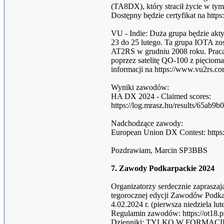
(TA8DX), który stracił życie w ty
Dostępny będzie certyfikat na https:
VU - Indie: Duża grupa będzie a
23 do 25 lutego. Ta grupa IOTA zo
AT2RS w grudniu 2008 roku. Prac
poprzez satelitę QO-100 z pięci
informacji na https://www.vu2rs.
Wyniki zawodów:
HA DX 2024 - Claimed scores:
https://log.mrasz.hu/results/65ab
Nadchodzące zawody:
European Union DX Contest: https:
Pozdrawiam, Marcin SP3BBS
7. Zawody Podkarpackie 2024
Organizatorzy serdecznie zaprasza
tegorocznej edycji Zawodów Podkar
4.02.2024 r. (pierwsza niedziela l
Regulamin zawodów: https://ot18.p
Dzienniki: TYLKO W FORMACIE