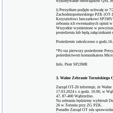
wykonywanie obowiązków QSL Ma
i) Prezydium podjęło uchwałę nr 7
Zachodniopomorskiego PZK (OT-14
Krzysztofowi Janczarkowi SP1MV
zebrania ich ewentualnych opinii w 
Wszystkie wymienione w powyższej 
posiedzenia lub będą załącznikami 
Posiedzenie zakończono o godz.16.
*Po raz pierwszy posiedzenie Pre
pośrednictwem komunikatora Micro
Info. Piotr SP2JMR
3. Walne Zebranie Toruńskieg
Zarząd OT-26 informuje, że Walne
17.03.2024 r. o godz. 10.00, w Wą
47, 87-400 Wąbrzeźno.
Na zebraniu będziemy wybierali D
26 w Toruniu przy ZG PZK.
Ponadto Zarząd OT zda sprawozdani