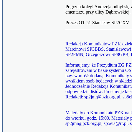
Pogrzeb kolegi Andrzeja odbył si
cmentarzu przy ulicy Dąbrowskiej.
Prezes OT 51 Stanisław SP7CXV
____________________________
Redakcja Komunikatów PZK dzięku
Marcinowi SP3BBS, Stanisławowi
SP2FMN, Grzegorzowi SP8GPB, 
Informujemy, że Prezydium ZG PZ
zarejestrowani w bazie systemu O
tzw. wartość dodaną. Komunikaty s
wysiłkiem osób będących w składzi
Jednocześnie Redakcja Komunikatu 
odpowiedzi i listów. Prosimy je ki
Redakcji: sp2jmr@pzk.org.pl, sp5e
Materiały do Komunikatu PZK na ko
do wtorku, godz. 15:00. Materiały 
sp2jmr@pzk.org.pl, sp5ela@rf.pl, 