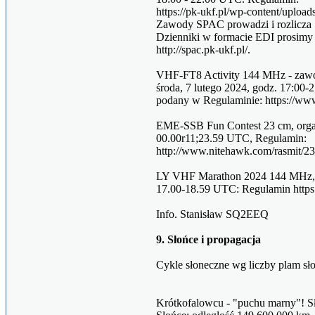
https://pk-ukf.pl/wp-content/uplo
Zawody SPAC prowadzi i rozlicza 
Dzienniki w formacie EDI prosimy 
http://spac.pk-ukf.pl/.
VHF-FT8 Activity 144 MHz - zawo
środa, 7 lutego 2024, godz. 17:00-
podany w Regulaminie: https://www.
EME-SSB Fun Contest 23 cm, organ
00.00r11;23.59 UTC, Regulamin:
http://www.nitehawk.com/rasmit/2
LY VHF Marathon 2024 144 MHz, Ma
17.00-18.59 UTC: Regulamin https:/
Info. Stanisław SQ2EEQ
9. Słońce i propagacja
Cykle słoneczne wg liczby plam sł
Krótkofalowcu - "puchu marny"! Sło