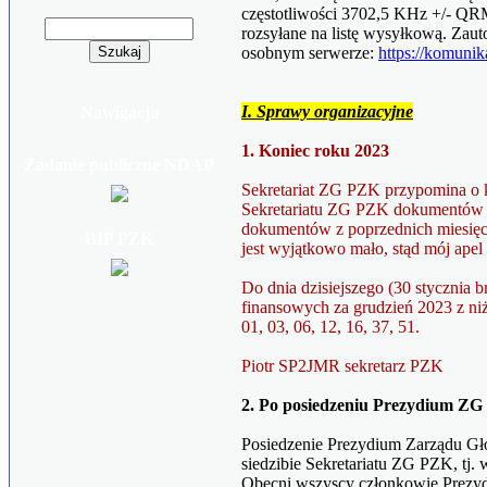
częstotliwości 3702,5 KHz +/- QRM
rozsyłane na listę wysyłkową. Za
osobnym serwerze:
https://komunika
I. Sprawy organizacyjne
Nawigacja
1. Koniec roku 2023
Zadanie publiczne NDAP
Sekretariat ZG PZK przypomina o k
Sekretariatu ZG PZK dokumentów f
dokumentów z poprzednich miesięc
BIP PZK
jest wyjątkowo mało, stąd mój ape
Do dnia dzisiejszego (30 stycznia 
finansowych za grudzień 2023 z n
01, 03, 06, 12, 16, 37, 51.
Piotr SP2JMR sekretarz PZK
2. Po posiedzeniu Prezydium Z
Posiedzenie Prezydium Zarządu Gł
siedzibie Sekretariatu ZG PZK, tj.
Obecni wszyscy członkowie Prezy