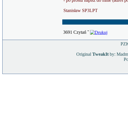
- po prostu napisz do mnie (adres p
Stanisław SP3LPT
3691 Czytań ˇ
PZK
Original
TweakIt
by: Mad
Po