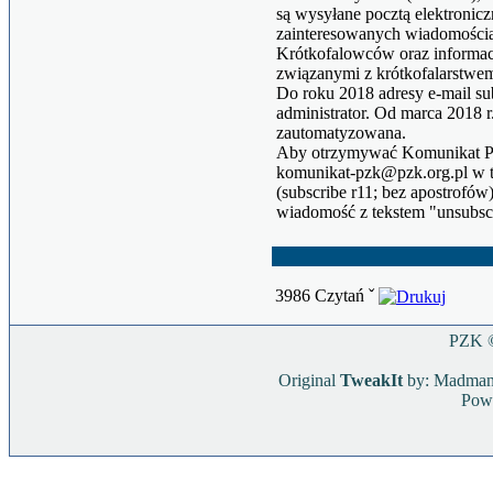
są wysyłane pocztą elektronicz
zainteresowanych wiadomości
Krótkofalowców oraz informac
związanymi z krótkofalarstwe
Do roku 2018 adresy e-mail s
administrator. Od marca 2018 
zautomatyzowana.
Aby otrzymywać Komunikat PZK
komunikat-pzk@pzk.org.pl w t
(subscribe r11; bez apostrofó
wiadomość z tekstem "unsubsc
3986 Czytań ˇ
PZK ©
Original
TweakIt
by: Madma
Pow