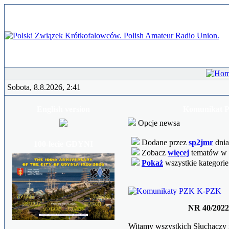
Sobota, 8.8.2026, 2:41
English version
Komunikat PZ
Opcje newsa
Dodane przez
sp2jmr
dnia
100-lecie GDYNI
Zobacz
więcej
tematów w t
Pokaż
wszystkie kategori
NR 40/2022 
Witamy wszystkich Słuchaczy