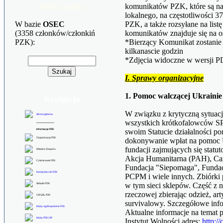
komunikatów PZK, które są na
Szukaj znaku
lokalnego, na częstotliwości 
W bazie
OSEC
PZK, a także rozsyłane na li
(3358 członków/członkiń
komunikatów znajduje się na 
PZK):
*Bierzący Komunikat zostani
kilkanascie godzin
*Zdjęcia widoczne w wersji 
I. Sprawy organizacyjne
1. Pomoc walczącej Ukrainie
Nawigacja
W związku z krytyczną sytuacj
Strona główna
wszystkich krótkofalowców SP
******************
Informacje PZK
swoim Statucie działalności 
Organizacja PZK
dokonywanie wpłat na pomoc U
fundacji zajmujących się statu
Władze Związku
Akcja Humanitarna (PAH), Car
Członkowie PZK
Fundacja "Siepomaga", Funda
Kandydaci do PZK
PCPM i wiele innych. Zbiórki 
w tym sieci sklepów. Część z 
Składki PZK
rzeczowej zbierając odzież, ar
CB QSL PZK
survivalowy. Szczegółowe infor
Kluby ogólnopolskie PZK
Aktualne informacje na temat
Kluby PZK i SP
Instytut Wolności adres:
http:/