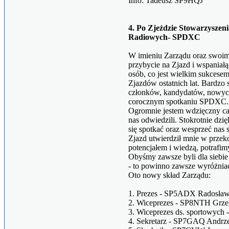
Info: Tadeusz SP9HQJ
4. Po Zjeździe Stowarzyszen
Radiowych- SPDXC
W imieniu Zarządu oraz swoim
przybycie na Zjazd i wspaniał
osób, co jest wielkim sukcesem 
Zjazdów ostatnich lat. Bardzo
członków, kandydatów, nowych 
corocznym spotkaniu SPDXC.
Ogromnie jestem wdzięczny całe
nas odwiedzili. Stokrotnie dzię
się spotkać oraz wesprzeć nas
Zjazd utwierdził mnie w przeko
potencjałem i wiedzą, potrafi
Obyśmy zawsze byli dla siebie
- to powinno zawsze wyróżni
Oto nowy skład Zarządu:
1. Prezes - SP5ADX Radosław
2. Wiceprezes - SP8NTH Grze
3. Wiceprezes ds. sportowych
4. Sekretarz - SP7GAQ Andrze