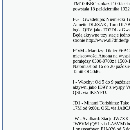
TM100BBC z okazji 100-lecia B
powstała 18 października 192
FG - Gwadelupa: Niemiecki 
Annette DL6SAK, Tom DL7BO 
będą QRV jako TO2DL z Gwa
Będą aktywne trzy stacje jed
stronie http://www.dl7df.de/fg/
FO/M - Markizy: Didier F6BC
miejscowości Atuona na wyspi
pomiędzy 0300-0700z i 1500
Natomiast od 16 do 20 paździ
Tahiti OC-046.
I - Włochy: Od 5 do 9 paździ
aktywni jako ID9Y z wyspy Vu
QSL via IK8YFU.
JD1 - Minami Torishima: Take
17M od 9:00z. QSL via JA8CJ
JW - Svalbard: Stacje JW7X
JW6VM (QSL via LA6VM) będą
Longyearbyen EU-026 od 5 do 