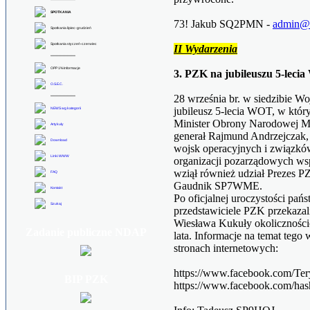
******************
SPOTKANIA
73! Jakub SQ2PMN -
admin@p
Spotkania lipiec-grudzień
Spotkania styczeń-czerwiec
II Wydarzenia
******************
OPP 1% Informacje
3. PZK na jubileuszu 5-leci
O.S.E.C.
28 września br. w siedzibie Wo
******************
jubileusz 5-lecia WOT, w który
NEWS wg kategorii
Minister Obrony Narodowej Ma
Artykuły
generał Rajmund Andrzejczak,
Download
wojsk operacyjnych i związków
Linki WWW
organizacji pozarządowych wsp
wziął również udział Prezes 
FAQ
Gaudnik SP7WME.
Kontakt
Po oficjalnej uroczystości p
Szukaj
przedstawiciele PZK przekaza
Wiesława Kukuły okoliczności
Zadanie publiczne NDAP
lata. Informacje na temat tego
stronach internetowych:
https://www.facebook.com/Teryt
BIP PZK
https://www.facebook.com/has