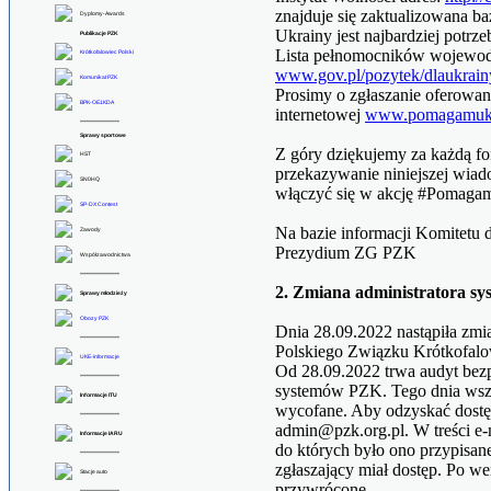
znajduje się zaktualizowana b
Dyplomy-Awards
Ukrainy jest najbardziej potrzeb
Publikacje PZK
Lista pełnomocników wojewod
Krótkofalowiec Polski
www.gov.pl/pozytek/dlaukrain
Komunikat PZK
Prosimy o zgłaszanie oferowa
BPK-OE1KDA
internetowej
www.pomagamukra
******************
Sprawy sportowe
Z góry dziękujemy za każdą f
HST
przekazywanie niniejszej wiad
SN0HQ
włączyć się w akcję #Pomagam
SP-DX Contest
Na bazie informacji Komitetu 
Zawody
Prezydium ZG PZK
Współzawodnictwa
******************
2. Zmiana administratora s
Sprawy młodzieży
Obozy PZK
Dnia 28.09.2022 nastąpiła zmi
******************
Polskiego Związku Krótkofal
UKE-informacje
Od 28.09.2022 trwa audyt bez
******************
systemów PZK. Tego dnia wszy
Informacje ITU
wycofane. Aby odzyskać dostęp,
******************
admin@pzk.org.pl. W treści e-
Informacje IARU
do których było ono przypisan
******************
zgłaszający miał dostęp. Po we
Stacje auto
przywrócone.