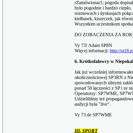
rZamówionar1; pogoda dopisał
było pogodnie i bardzo ciepło,
rozmowach i dyskusjach połąc
kiełbasek, kiszeczek, jak równ
Wszystkim uczestnikom spotkan
DO ZOBACZENIA ZA ROK
Vy 73! Adam SP8N
Więcej informacji:
http://ot18.p
6. Krótkofalowcy w Niepoka
Jak już wcześniej informowałem
okolicznościowej SP3RN z Ni
spowodowanych silnymi zakłóc
ponad 50 łączności z SP i ze st
Operatorzy: SP7WME, SP7WS
Udzieliliśmy też propagandow
audycji była "live".
Vy 73 de SP7WME
III. SPORT