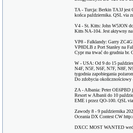
TA - Turcja: Berkin TA3J jes
końca października. QSL via 
V4 - St. Kitts: John W5JON do
Kitts NA-104. Jest aktywny n
VP8 - Falklandy: Garry ZC4G
VP8DLB z Port Stanley na Fal
Cypr ma trwać do grudnia br
W - USA: Od 9 do 15 paździer
N4F, N5F, N6F, N7F, N8F, N9
tygodnia zapobiegania pożaro
Do zdobycia okolicznościowy d
ZA - Albania: Peter OE6PBD 
Resort w Albanii do 10 paździ
EME i przez QO-100. QSL vi
Zawody 8 - 9 października 202
Oceania DX Contest CW http:
DXCC MOST WANTED według Cl