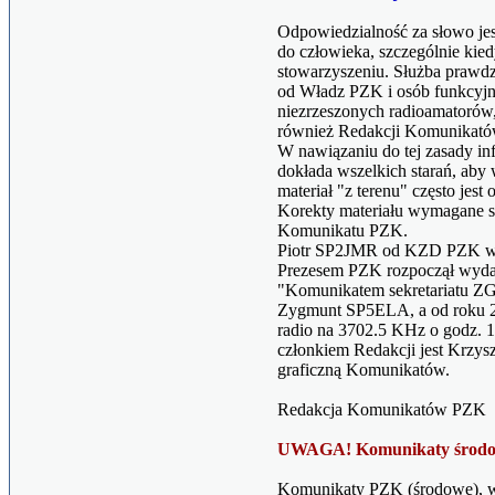
Odpowiedzialność za słowo j
do człowieka, szczególnie kied
stowarzyszeniu. Służba prawdz
od Władz PZK i osób funkcyjn
niezrzeszonych radioamatorów,
również Redakcji Komunikat
W nawiązaniu do tej zasady 
dokłada wszelkich starań, aby
materiał "z terenu" często jest
Korekty materiału wymagane 
Komunikatu PZK.
Piotr SP2JMR od KZD PZK w K
Prezesem PZK rozpoczął wyd
"Komunikatem sekretariatu ZG
Zygmunt SP5ELA, a od roku 2
radio na 3702.5 KHz o godz. 18
członkiem Redakcji jest Krzys
graficzną Komunikatów.
Redakcja Komunikatów PZK
UWAGA! Komunikaty środow
Komunikaty PZK (środowe), wc