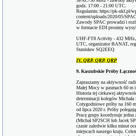
SPAC-50 MHz - zawody aktywn
godz. 17:00 - 21:00 UTC.
Regulamin: https://pk-ukf.pl/w
content/uploads/2020/05/SPA
Zawody SPAC prowadzi i rozli
w formacie EDI prosimy wysyłać
UHF-FT8 Activity - 432 MHz, 
UTC, organizator BANAT, regul
Stanisław SQ2EEQ
IV. QRP, QRP, QRP
9. Kaszubskie Próby Łączno
Zapraszamy na aktywność rad
Małej Mocy w pasmach 60 m i
Historia tej ciekawej aktywnośc
determinacji kolegów Michał
Cotygodniowe próby na 160 m p
od lipca 2020 r. Próby polega
Pracę grupy koordynuje jedna 
(Michał SP2SCH lub Jacek S
czasie zaledwie kilku minut oc
miejscach naszego kraju. Cele