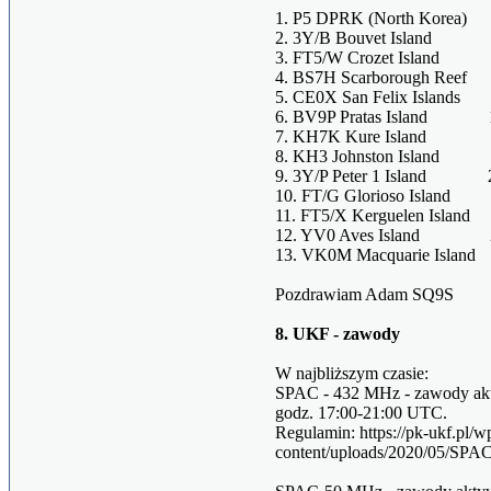
1. P5 DPRK (North Korea) 1
2. 3Y/B Bouvet Island 1
3. FT5/W Crozet Island 16.
4. BS7H Scarborough Reef 1
5. CE0X San Felix Islands 
6. BV9P Pratas Island 19.
7. KH7K Kure Island 20. 
8. KH3 Johnston Island 21.
9. 3Y/P Peter 1 Island 22.
10. FT/G Glorioso Island 
11. FT5/X Kerguelen Island
12. YV0 Aves Island 25.
13. VK0M Macquarie Island 
Pozdrawiam Adam SQ9S
8. UKF - zawody
W najbliższym czasie:
SPAC - 432 MHz - zawody akt
godz. 17:00-21:00 UTC.
Regulamin: https://pk-ukf.pl/w
content/uploads/2020/05/SPA