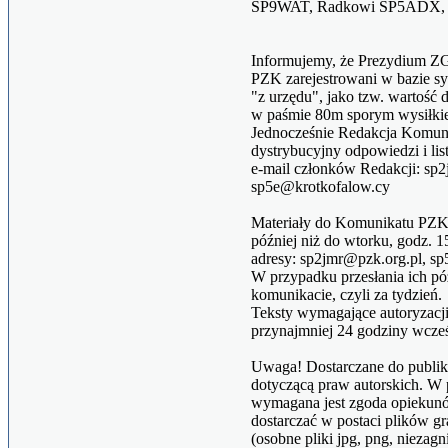
SP9WAT, Radkowi SP5ADX, 
Informujemy, że Prezydium ZG
PZK zarejestrowani w bazie 
"z urzędu", jako tzw. wartość
w paśmie 80m sporym wysiłkie
Jednocześnie Redakcja Komunik
dystrybucyjny odpowiedzi i li
e-mail członków Redakcji: sp2
sp5e@krotkofalow.cy
Materiały do Komunikatu PZK 
później niż do wtorku, godz. 1
adresy: sp2jmr@pzk.org.pl, sp
W przypadku przesłania ich p
komunikacie, czyli za tydzień.
Teksty wymagające autoryzacji
przynajmniej 24 godziny wcześn
Uwaga! Dostarczane do publika
dotyczącą praw autorskich. W
wymagana jest zgoda opiekunó
dostarczać w postaci plików g
(osobne pliki jpg, png, niezagn