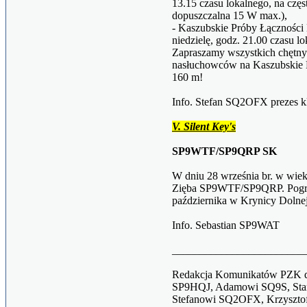
13.15 czasu lokalnego, na cz
dopuszczalna 15 W max.),
- Kaszubskie Próby Łączności
niedzielę, godz. 21.00 czasu 
Zapraszamy wszystkich chętn
nasłuchowców na Kaszubskie 
160 m!
Info. Stefan SQ2OFX prezes k
V. Silent Key's
SP9WTF/SP9QRP SK
W dniu 28 września br. w wieku
Zięba SP9WTF/SP9QRP. Pogrzeb
października w Krynicy Dolnej
Info. Sebastian SP9WAT
________________________
Redakcja Komunikatów PZK dzi
SP9HQJ, Adamowi SQ9S, Sta
Stefanowi SQ2OFX, Krzyszt