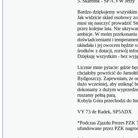
5. Skarbnik - SP7CVW Jerzy
Bardzo dziękujemy wszystkim z
Jak widzicie skład osobowy zo
musi się nauczyć prowadzić Sto
przez kolejne lata. Nie ukryw
ambicje. W moim przekonaniu 
doświadczeniami i temperament
układała i jej owocem będzie 
środków z dotacji, rozwój inf
Dziękuję wszystkim - bez wyj
Licznie mnie pytacie: gdzie b
chciałoby powrócić do Jarnołt
Bydgoszczy. Zapewniam, że or
dużo wcześniej, aby uniknąć 
dokonamy z dużym wyprzedzenie
ruszamy pełną parą.
Kobyla Góra przechodzi do his
VY 73 de Radek, SP5ADX
*Podczas Zjazdu Prezes PZK 
ufundowane przez PZK nagrody