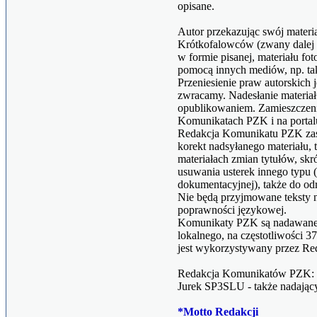
opisane.
Autor przekazując swój materia
Krótkofalowców (zwany dalej 
w formie pisanej, materiału fo
pomocą innych mediów, np. taki
Przeniesienie praw autorskich 
zwracamy. Nadesłanie materiału
opublikowaniem. Zamieszczenie
Komunikatach PZK i na portalu
Redakcja Komunikatu PZK zas
korekt nadsyłanego materiału
materiałach zmian tytułów, sk
usuwania usterek innego typu 
dokumentacyjnej), także do od
Nie będą przyjmowane teksty
poprawności językowej.
Komunikaty PZK są nadawane w
lokalnego, na częstotliwości 
jest wykorzystywany przez Re
Redakcja Komunikatów PZK: 
Jurek SP3SLU - także nadając
*Motto Redakcji