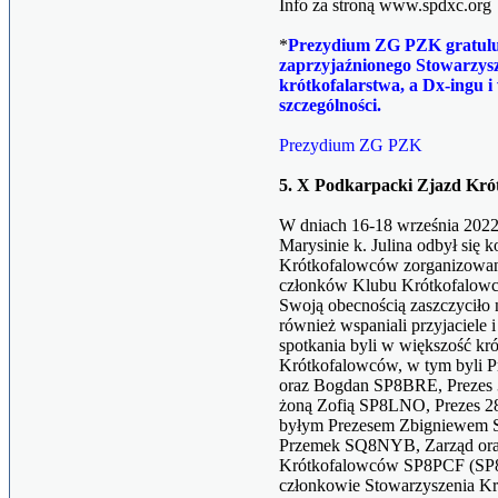
Info za stroną www.spdxc.org
*
Prezydium ZG PZK gratul
zaprzyjaźnionego Stowarzysz
krótkofalarstwa, a Dx-ingu 
szczególności.
Prezydium ZG PZK
5. X Podkarpacki Zjazd Kró
W dniach 16-18 września 2022
Marysinie k. Julina odbył się 
Krótkofalowców zorganizowan
członków Klubu Krótkofalo
Swoją obecnością zaszczyciło 
również wspaniali przyjaciele
spotkania byli w większość k
Krótkofalowców, w tym byli
oraz Bogdan SP8BRE, Prezes
żoną Zofią SP8LNO, Prezes 
byłym Prezesem Zbigniewem
Przemek SQ8NYB, Zarząd oraz
Krótkofalowców SP8PCF (SP8R
członkowie Stowarzyszenia K