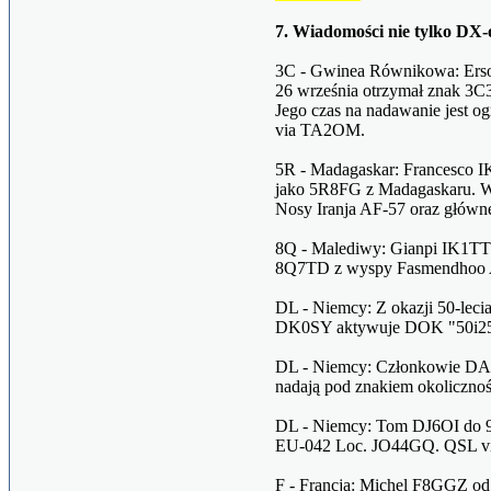
7. Wiadomości nie tylko DX
3C - Gwinea Równikowa: Ers
26 września otrzymał znak 3C
Jego czas na nadawanie jest o
via TA2OM.
5R - Madagaskar: Francesco 
jako 5R8FG z Madagaskaru. W
Nosy Iranja AF-57 oraz głów
8Q - Malediwy: Gianpi IK1TTD
8Q7TD z wyspy Fasmendhoo 
DL - Niemcy: Z okazji 50-lec
DK0SY aktywuje DOK "50i25
DL - Niemcy: Członkowie DA
nadają pod znakiem okolic
DL - Niemcy: Tom DJ6OI do 9 
EU-042 Loc. JO44GQ. QSL v
F - Francja: Michel F8GGZ od 