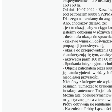
eksperymentowania z instalacj
160 i 60 m.
Od dnia 10.07.2022 r. Kaszub
pod patronatem klubu SP2PM
Dlaczego namawiamy do angaż
Ano, chociażby dlatego, że:
- jest to okazja, aby w ciągu k
jesteśmy odbierani w różnych m
- doskonała okazja do sprawdz
- ciekawe wnioski i doświadczen
propagacji jonosferycznej,
- okazja do przeprowadzenia Q
charakteryzują się tym, że akty
- aktywacja pasm 160 m i 60 m 
- Spotkania integracyjno-tec
- Objęcie patronatem przez k
jej uatrakcyjnienia w różnych
nieodległej przyszłości.
Niektórzy z kolegów nie wyka
pasmach, tłumacząc to brakiem
instalacje antenowe. To jednak
Można tutaj poeksperymentowa
magnetyczne, praca z terenow
Próby odbywają się regularnie
- Kaszubskie Próby Łączności 