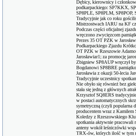
Dębicy, kierownicy i członkow
podkarpackiego: SP7KKX, S
SP8PLE, SP8PLM, SP8POP, 
Tradycyjnie jak co roku gości
Mistrzostwach IARU na KF c
Podczas części oficjalnej zj
wręczono zwycięzcom pamiątk
Prezes 35 OT PZK w Jarosław
Podkarpackiego Zjazdu Krótko
OT PZK w Rzeszowie Adamowi
Jarosławiar1; za promocję jaro
Zbigniew SP8AUP wręczył by
Bogdanowi SP8BRE pamiątkow
Jarosławia z okazji 50-lecia
Tradycyjnie uczestnicy spotkan
Nie obyło się również bez gieł
stała się jedną z głównych atrak
Krzysztof SQ8ERS tradycyjnie 
w postaci automatycznych skrz
symetryczną (czyli popularna d
producentem wraz z Kamile
Koledzy z Rzeszowskiego Klu
spotkania aktywnie pracowali
anteny wokół leśniczówki wspa
TRX-ów, których ilość w tym r