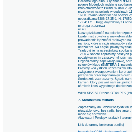
Harcerskiego Klubu Łączności rEMITE
polanie Moderloch rodzinne spotkanie
krótkofalowców z Polski. W dniu 25 l
przebywać na polanie w godzinach 11:
16:00. Polana Moderloch to oddział l
geograficzna 5306r17;35r1; N, 17050
17.841171. Drogę dojazdową z Łocho
to droga pożarowa
nr 40).
Naszą działalność na polanie rozpoc
kwatermistrzowska w niewielkim skła
prowadzenie łączności radiowych na cz
namioty, które w razie niepogody z
deszczem. Na części polany wyznacz
Tradycyjnie na uczestników spotkania 
12:00 w sobotę zaprosimy naszych pr
podziękować im za przychylność nas
Organizatorzy zapewniają kawę, herb
członków klubu rEMITERAr1; na stołac
Prosimy wszystkich uczestników, któ
związane z występowaniem koronawir
przepisów przeciwpożarowych oraz u
Serdecznie zapraszamy. Będzie nam mił
kamień, który pozwoli nam uzupełnić 
uśmiech i coś wygodnego do siedzeni
Witek SP2JBJ Prezes OT04 PZK (inf
7. Architektura Militaris
Zapraszamy do udziału wszystkich l
nieszablonowo, bez radia, bez anten, 
może się sprawdzić.
Aktywator i Polujący, praktyk i teorety
Link do strony konkursu poniżej
https://sfota2016.wixsite.com/navi