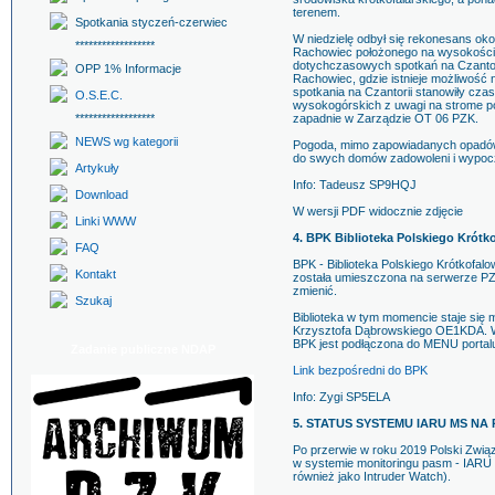
terenem.
Spotkania styczeń-czerwiec
W niedzielę odbył się rekonesans oko
******************
Rachowiec położonego na wysokości
dotychczasowych spotkań na Czantori
OPP 1% Informacje
Rachowiec, gdzie istnieje możliwość
spotkania na Czantorii stanowiły cz
O.S.E.C.
wysokogórskich z uwagi na strome pod
******************
zapadnie w Zarządzie OT 06 PZK.
NEWS wg kategorii
Pogoda, mimo zapowiadanych opadów d
do swych domów zadowoleni i wypoc
Artykuły
Info: Tadeusz SP9HQJ
Download
W wersji PDF widocznie zdjęcie
Linki WWW
4. BPK Biblioteka Polskiego Krótk
FAQ
BPK - Biblioteka Polskiego Krótkof
Kontakt
została umieszczona na serwerze PZK.
zmienić.
Szukaj
Biblioteka w tym momencie staje się m
Krzysztofa Dąbrowskiego OE1KDA. Ws
BPK jest podłączona do MENU portalu P
Zadanie publiczne NDAP
Link bezpośredni do BPK
Info: Zygi SP5ELA
5. STATUS SYSTEMU IARU MS NA 
Po przerwie w roku 2019 Polski Związ
w systemie monitoringu pasm - IARU
również jako Intruder Watch).