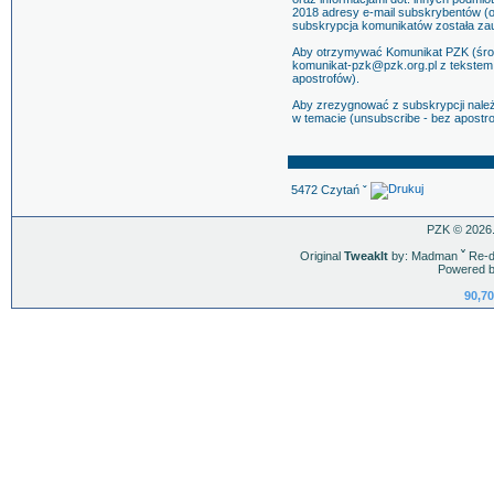
2018 adresy e-mail subskrybentów (ok
subskrypcja komunikatów została z
Aby otrzymywać Komunikat PZK (środ
komunikat-pzk@pzk.org.pl z tekstem 
apostrofów).
Aby zrezygnować z subskrypcji nale
w temacie (unsubscribe - bez apostro
5472 Czytań ˇ
PZK © 2026.
Original
TweakIt
by: Madman
ˇ
Re-d
Powered b
90,70