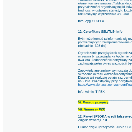
elementów systemu jest "tablica klub
przynależności organizacyjnej klubó
trudności w ustaleniu statystyk. Li
roku oscyluje w przedziale 350-400.
Info: Zygi SP5ELA
12. Certyfikaty SSL/TLS- info
Być może komuś ta informacja się prz
portali mających zaimplementowane c
(dokładnie -398 dni).
Ograniczenie przeglądarek ogranicza 
września br. przeglądarka Apple nie
dwa lata. Jednocześnie certyfikaty z
zachowają pełen okres ważności i b
Zapowiedziane zmiany wymuszają dos
skrócenie okresu ważności certyfika
Dlatego też realizuję ostatni raz cer
na 2 lata. Pozostajemy przy certyfi
https://www.alphassl.com/ssl-certifica
Info: Admin IT PZK
______________________________
VI. Prawo i przepisy
VII. Humor w PZK
12. Paweł SP3OKA w roli fałszyweg
Zdjęcie w wersji PDF
Humor dzięki uprzejmości Jurka SP8