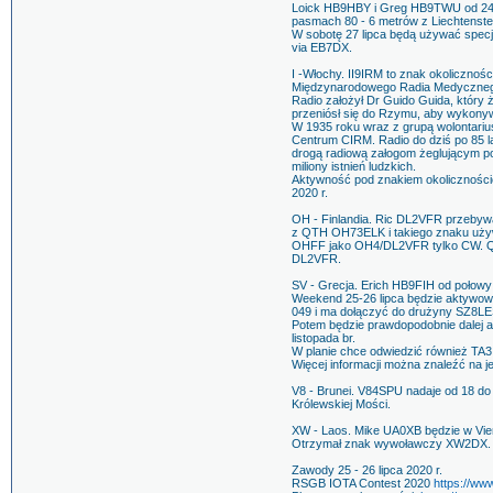
Loick HB9HBY i Greg HB9TWU od 24 
pasmach 80 - 6 metrów z Liechtenste
W sobotę 27 lipca będą używać spec
via EB7DX.
I -Włochy. II9IRM to znak okolicznoś
Międzynarodowego Radia Medyczne
Radio założył Dr Guido Guida, który 
przeniósł się do Rzymu, aby wykony
W 1935 roku wraz z grupą wolontari
Centrum CIRM. Radio do dziś po 85 la
drogą radiową załogom żeglującym po
miliony istnień ludzkich.
Aktywność pod znakiem okolicznościo
2020 r.
OH - Finlandia. Ric DL2VFR przebywa 
z QTH OH73ELK i takiego znaku używ
OHFF jako OH4/DL2VFR tylko CW. QS
DL2VFR.
SV - Grecja. Erich HB9FIH od połowy 
Weekend 25-26 lipca będzie aktywo
049 i ma dołączyć do drużyny SZ8L
Potem będzie prawdopodobnie dalej
listopada br.
W planie chce odwiedzić również TA3
Więcej informacji można znaleźć na je
V8 - Brunei. V84SPU nadaje od 18 do 
Królewskiej Mości.
XW - Laos. Mike UA0XB będzie w Vien
Otrzymał znak wywoławczy XW2DX.
Zawody 25 - 26 lipca 2020 r.
RSGB IOTA Contest 2020
https://www