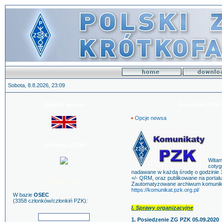
Sobota, 8.8.2026, 23:09
English version
Komunikat PZK nr
Opcje newsa
100-lecie GDYNI
Witam
cotyg
nadawane w każdą środę o godzinie 1
+/- QRM, oraz publikowane na portalu
Szukaj znaku
Zautomatyzowane archiwum komunika
https://komunikat.pzk.org.pl/
W bazie
OSEC
(3358 członków/członkiń PZK):
I. Sprawy organizacyjne
1. Posiedzenie ZG PZK 05.09.2020