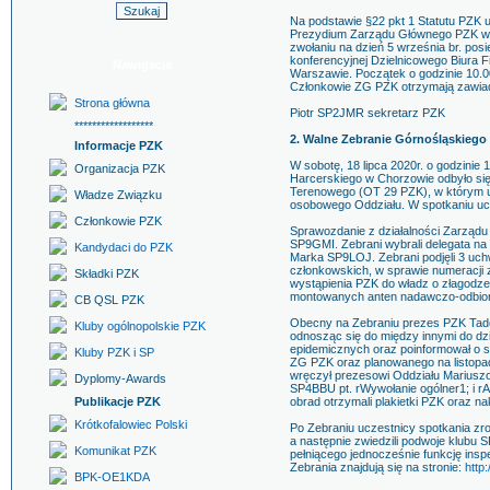
Na podstawie §22 pkt 1 Statutu PZK 
Prezydium Zarządu Głównego PZK w g
zwołaniu na dzień 5 września br. pos
konferencyjnej Dzielnicowego Biura 
Nawigacja
Warszawie. Początek o godzinie 10.0
Członkowie ZG PZK otrzymają zawiad
Strona główna
Piotr SP2JMR sekretarz PZK
******************
2. Walne Zebranie Górnośląskieg
Informacje PZK
W sobotę, 18 lipca 2020r. o godzinie 
Organizacja PZK
Harcerskiego w Chorzowie odbyło si
Terenowego (OT 29 PZK), w którym uc
Władze Związku
osobowego Oddziału. W spotkaniu u
Członkowie PZK
Sprawozdanie z działalności Zarządu
SP9GMI. Zebrani wybrali delegata 
Kandydaci do PZK
Marka SP9LOJ. Zebrani podjęli 3 uch
członkowskich, w sprawie numeracj
Składki PZK
wystąpienia PZK do władz o złagodze
montowanych anten nadawczo-odbio
CB QSL PZK
Obecny na Zebraniu prezes PZK Tad
Kluby ogólnopolskie PZK
odnosząc się do między innymi do d
epidemicznych oraz poinformował o s
Kluby PZK i SP
ZG PZK oraz planowanego na listopad
wręczył prezesowi Oddziału Marius
Dyplomy-Awards
SP4BBU pt. rWywołanie ogólner1; i rA
Publikacje PZK
obrad otrzymali plakietki PZK oraz n
Krótkofalowiec Polski
Po Zebraniu uczestnicy spotkania zro
a następnie zwiedzili podwoje klub
Komunikat PZK
pełniącego jednocześnie funkcję inspe
Zebrania znajdują się na stronie:
http
BPK-OE1KDA