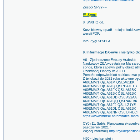
Zespół SP9YFF
III. Sport
8. SN0HQ cd.
Kurz bitewny opadł - kolejne fotki 
wersji PDF.
Info. Zygi SP5ELA
9. Informacje DX-owe i nie tylko d
A6 - Zjednoczone Emiraty Arabskie
Naukowcy ZEA wysyłają na Marsa son
sondą, która zapewni pełny obraz atmo
Czerwonej Planety w 2021 r.
Pomoże odpowiedzieć na kluczowe py
Z tej okazji do 2021 roku aktywne będ
A60EMM/1 Op. A61M QSL:A61BK
A60EMM/2 Op. A61Q QSL:EA7FTR
A60EMM/3 Op. A61FK QSL:A61BK
A60EMM/4 Op. A61BK QSL:A61BK
A60EMM/5 Op. A61DD QSL:A92AA
A60EMM/6 Op. A61QQ QSL:A61BK
A60EMM/7 Op. A61FJ QSL:LZ1YE
A60EMM/8 Op. A61DL QSL:A61BK
A60EMM/9 Op. A61NN QSL:DIRECT
https://www.mbrsc.ae/emirates-mars
CY0 r11; Sable. Planowana ekspedycj
październik 2021 r.
Więcej informacji
http://cy0dxpedition.
HB0 - Liechtenstein