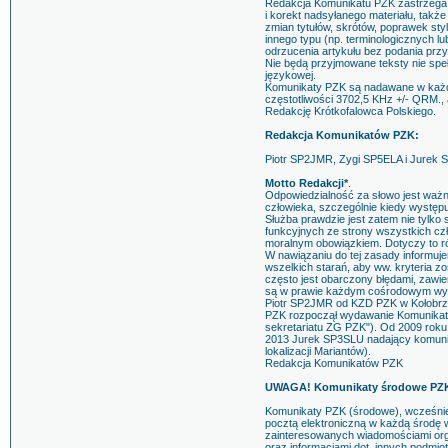
Redakcja Komunikatu PZK zastrzega
i korekt nadsyłanego materiału, tak
zmian tytułów, skrótów, poprawek st
innego typu (np. terminologicznych 
odrzucenia artykułu bez podania prz
Nie będą przyjmowane teksty nie s
językowej.
Komunikaty PZK są nadawane w każdą
częstotliwości 3702,5 KHz +/- QRM., 
Redakcję Krótkofalowca Polskiego.
Redakcja Komunikatów PZK:
Piotr SP2JMR, Zygi SP5ELA i Jurek 
Motto Redakcji*
.
Odpowiedzialność za słowo jest wa
człowieka, szczególnie kiedy występu
Służba prawdzie jest zatem nie tylk
funkcyjnych ze strony wszystkich czł
moralnym obowiązkiem. Dotyczy to r
W nawiązaniu do tej zasady informu
wszelkich starań, aby ww. kryteria z
często jest obarczony błędami, zawi
są w prawie każdym cośrodowym wy
Piotr SP2JMR od KZD PZK w Kołobrz
PZK rozpoczął wydawanie Komunika
sekretariatu ZG PZK"). Od 2009 roku
2013 Jurek SP3SLU nadający komunika
lokalizacji Mariantów).
Redakcja Komunikatów PZK
UWAGA! Komunikaty środowe PZK 
Komunikaty PZK (środowe), wcześnie
pocztą elektroniczną w każdą środę 
zainteresowanych wiadomościami org
oraz informacjami dot. innych podmio