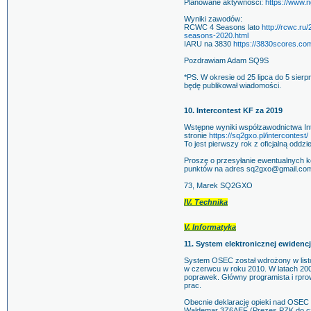
Planowane aktywności:
https://www.
Wyniki zawodów:
RCWC 4 Seasons lato
http://rcwc.ru
seasons-2020.html
IARU na 3830
https://3830scores.c
Pozdrawiam Adam SQ9S
*PS. W okresie od 25 lipca do 5 sie
będę publikował wiadomości.
10. Intercontest KF za 2019
Wstępne wyniki współzawodnictwa In
stronie
https://sq2gxo.pl/intercontest/
To jest pierwszy rok z oficjalną oddzi
Proszę o przesyłanie ewentualnych k
punktów na adres sq2gxo@gmail.com 
73, Marek SQ2GXO
IV. Technika
V. Informatyka
11. System elektronicznej ewiden
System OSEC został wdrożony w list
w czerwcu w roku 2010. W latach 200
poprawek. Główny programista i rp
prac.
Obecnie deklarację opieki nad OSEC 
Waldemar 3Z6AEF (Prezes PZK do cz