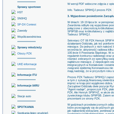
******************
W wersji PDF widoczne zdjęcia z opi
Sprawy sportowe
Info. Tadeusz SP9HQJ prezes PZK
HST
3. Wyjazdowe posiedzenie Zarząd
SN0HQ
W dniach: 18-19 lipca br. w pensjonac
SP-DX Contest
Zwardonia odbyło się wyjazdowe pos
połączone z obecnością krótkofalowców
Zawody
SP9PSB oraz krótkofalowcy z najbliżs
Tadeusz SP9HQJ.
Współzawodnictwa
Sekretarz OT 06 PZK Henryk SP9FH
******************
działaniami Oddziału, jak też poinfo
miesiące. Do jednych z nich należeć 
Sprawy młodzieży
września br. aktywność radiowa kilku
100.lecie II Powstania Śląskiego. W
Obozy PZK
regulamin konkursu radiowego oraz p
******************
również zebranych ze specyfiką swoj
najbliższe miesiące. Z niepokojem stw
UKE-informacje
integracyjnych w Koniakowie i ostatn
związane epidemią Koronawirusa nie 
******************
mają nadzieję, że w przyszłym roku s
Informacje ITU
Prezes PZK Tadeusz SP9HQJ zapozna
******************
w tym z sytuacją finansową stwierdza
imprez w kraju jest wyjątkowo dobra
Informacje IARU
Zarządowi Oddziału dwie pozycje Rys
"Agent nadaje", proporczyk PZK, plak
******************
PZK. Ale Henryk SP9FHZ, w akcie do
żywieckiego klubu SP9PSB. Zatem ws
Stacje auto
prezentami ze strony PZK.
******************
W godzinach przedwieczornych odbyła 
SPOTKANIA
które przeciągnęły się do późnych go
jak najbardziej wskazane, ponieważ je
Spotkania lipiec-grudzień
środowiska krótkofalarskiego, a pona