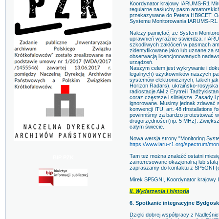
Koordynator krajowy IARUMS-R1 M
regularne nasłuchy pasm amatorskich
przekazywane do Petera HB9CET. Od 
Systemu Monitorowania IARUMS-R1.
Należy pamiętać, że System Monitorow
uprawnień wyraźnie stwierdza: rIARUM
szkodliwych zakłóceń w pasmach am
zidentyfikowane jako lub uznane za st
obserwacją licencjonowanych nadawc
urządzeń.
Naszym celem jest wykrywanie i doku
legalnych) użytkowników naszych pas
systemów elektronicznych, takich ja
Horizon Radars), ukraińsko-rosyjsk
radiostacje AM z Erytrei i Tadżykistan
coraz częstsze i silniejsze. Zasady i
ignorowane. Musimy jednak zdawać so
konwencji ITU, art. 48 rInstallations 
powinniśmy za bardzo protestować 
drugorzędności (np. 5 MHz). Zwięks
całym świecie.
Nowa wersja strony "Monitoring Sys
https://www.iaru-r1.org/spectrum/mon
Tam też można znaleźć ostatni mies
BIP PZK
zainteresowane okazjonalną lub stał
zapraszamy do kontaktu z SP5GNI (em
Mirek SP5GNI, Koordynator krajow
II. Wydarzenia i historia
6. Spotkanie integracyjne Bydgos
Dzięki dobrej współpracy z Nadleśn