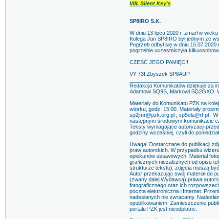
VIII. Silent Key's
______________________________
SP8IRO S.K.
W dniu 13 lipca 2020 r. zmarł w wieku
Kolega Jan SP8IRO był jednym ze ws
Pogrzeb odbył się w dniu 15.07.2020
pogrzebie uczestniczyła kilkuosobowa
CZEŚĆ JEGO PAMIĘCI!
VY-73! Zbyszek SP8AUP
______________________________
Redakcja Komunikatów dziękuje za 
Adamowi SQ9S, Markowi SQ2GXO, Wi
Materiały do Komunikatu PZK na kolej
wtorku, godz. 15:00. Materiały prosi
sp2jmr@pzk.org.pl
,
sp5ela@rf.pl
. W 
następnym środowym komunikacie czy
Teksty wymagające autoryzacji przed
godziny wcześniej, czyli do poniedzia
Uwaga! Dostarczane do publikacji zd
praw autorskich. W przypadku wizer
opiekunów ustawowych. Materiał fotog
graficznych niezależnych od opisu te
strukturze tekstu), zdjęcia muszą by
Autor przekazując swój materiał do p
(zwany dalej Wydawcą) prawa autorski
fotograficznego oraz ich rozpowszech
poczta elektroniczna i Internet. Prze
nadesłanych nie zwracamy. Nadesłanie
opublikowaniem. Zamieszczenie publik
portalu PZK jest nieodpłatne.