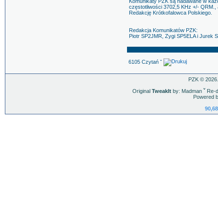
Komunikaty PZK są nadawane w każdą
częstotliwości 3702,5 KHz +/- QRM., 
Redakcję Krótkofalowca Polskiego.
Redakcja Komunikatów PZK:
Piotr SP2JMR, Zygi SP5ELA i Jurek 
6105 Czytań ˇ
PZK © 2026.
Original
TweakIt
by: Madman
ˇ
Re-d
Powered b
90,68