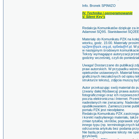
Info. Bronek SP9WZO
IV. Technika i oprogramowanie
V. Silent Key's
Redakcja Komunikatów dziękuje za 
Adamowi SQ9S. Stanisławowi SQ2EE
Materiały do Komunikatu PZK na kolej
wtorku, godz. 15:00. Materiały prosi
sp2jmr@pzk.org.pl
,
sp5ela@rf.pl.
W pr
w następnym środowym komunikacie c
Teksty wymagające autoryzacji przed
godziny wcześniej, czyli do poniedzia
Uwaga! Dostarczane do publikacji zd
praw autorskich. W przypadku wizer
opiekunów ustawowych. Materiał fotog
graficznych niezależnych od opisu te
strukturze tekstu), zdjęcia muszą by
Autor przekazując swój materiał do p
(zwany dalej Wydawcą) prawa autorski
fotograficznego oraz ich rozpowszech
poczta elektroniczna i Internet. Prze
nadesłanych nie zwracamy. Nadesłanie
opublikowaniem. Zamieszczenie publik
portalu PZK jest nieodpłatne.
Redakcja Komunikatu PZK zastrzega
i korekt nadsyłanego materiału, tak
zmian tytułów, skrótów, poprawek st
innego typu (np. terminologicznych 
odrzucenia artykułu bez podania prz
Nie będą przyjmowane teksty nie s
językowej.