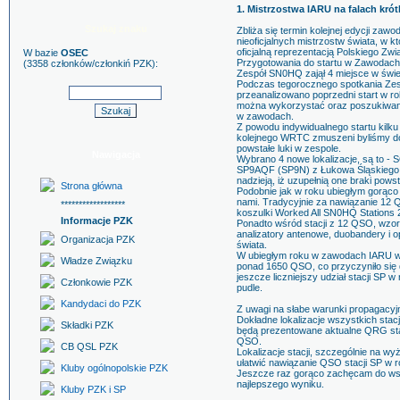
1. Mistrzostwa IARU na falach krótk
Szukaj znaku
Zbliża się termin kolejnej edycji zaw
nieoficjalnych mistrzostw świata, w 
oficjalną reprezentacją Polskiego Zw
W bazie
OSEC
Przygotowania do startu w Zawodach 
(3358 członków/członkiń PZK):
Zespół SN0HQ zajął 4 miejsce w świec
Podczas tegorocznego spotkania Zes
przeanalizowano poprzedni start w ro
można wykorzystać oraz poszukiwano
w zawodach.
Z powodu indywidualnego startu kilku
kolejnego WRTC zmuszeni byliśmy do
powstałe luki w zespole.
Nawigacja
Wybrano 4 nowe lokalizacje, są to 
SP9AQF (SP9N) z Łukowa Śląskiego
nadzieją, iż uzupełnią one braki pows
Strona główna
Podobnie jak w roku ubiegłym gorąc
nami. Tradycyjnie za nawiązanie 12
******************
koszulki Worked All SN0HQ Stations 
Informacje PZK
Ponadto wśród stacji z 12 QSO, wzo
analizatory antenowe, duobandery i 
Organizacja PZK
świata.
W ubiegłym roku w zawodach IARU wy
Władze Związku
ponad 1650 QSO, co przyczyniło się
jeszcze liczniejszy udział stacji SP
Członkowie PZK
pudle.
Kandydaci do PZK
Z uwagi na słabe warunki propagacyj
Dokładne lokalizacje wszystkich stacji
Składki PZK
będą prezentowane aktualne QRG sta
QSO.
CB QSL PZK
Lokalizacje stacji, szczególnie na 
ułatwić nawiązanie QSO stacji SP w
Kluby ogólnopolskie PZK
Jeszcze raz gorąco zachęcam do wsp
najlepszego wyniku.
Kluby PZK i SP