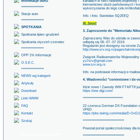
Informacje IARU
kanałach w sieci radiowej wojewody i
kierownictwo służb państwowych i ko
******************
wykorzystania do tego celu krótkofa
Stacje auto
Info. i foto. Stanisław SQ2EEQ
******************
III. Sport
SPOTKANIA
3. Zaproszenie do "Memoriału Nik
Spotkania lipiec-grudzień
Zapraszamy Was do udziału w zawoda
Spotkania styczeń-czerwiec
odbędą się 06.-07.-07 2019.
Regulamin jest dostępny na stronie
******************
http://www.srv.org.rs/pages/takmicen
OPP 1% Informacje
Związek Radioamatorów Wojewodiny
yu7srv@gmail.com
O.S.E.C.
www.srv.org.rs
******************
Info. na podstawie informacji e-mailo
NEWS wg kategorii
4. Wiadomości "contestowe i dx-o
Artykuły
Idzie nowe ! Zawody WW FT4/FT8 już 3
Download
https://ww-digi.com/
Linki WWW
********************************
FAQ
22 czerwca German DX Foundation ogł
VP6D
Kontakt
https://pbs.twimg.com/media/D-OvD
Szukaj
*********************************
Powstał portal społecznościowy dla 
Zadanie publiczne NDAP
*********************************