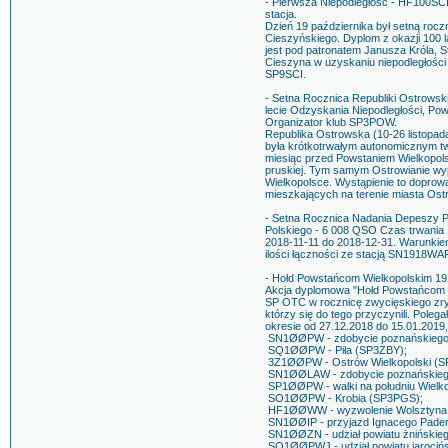
- Pierwsza Niepodległość - HF100SCI
stacja.
Dzień 19 października był setną roc
Cieszyńskiego. Dyplom z okazji 100 
jest pod patronatem Janusza Króla, S
Cieszyna w uzyskaniu niepodległości
SP9SCI.
- Setna Rocznica Republiki Ostrowski
lecie Odzyskania Niepodległości, Pow
Organizator klub SP3POW.
Republika Ostrowska (10-26 listopad
była krótkotrwałym autonomicznym tw
miesiąc przed Powstaniem Wielkopolsk
pruskiej. Tym samym Ostrowianie wypr
Wielkopolsce. Wystąpienie to doprow
mieszkających na terenie miasta Ostr
- Setna Rocznica Nadania Depeszy P
Polskiego - 6 008 QSO Czas trwania 1
2018-11-11 do 2018-12-31. Warunkiem
ilości łączności ze stacją SN1918WA
- Hołd Powstańcom Wielkopolskim 191
Akcja dyplomowa "Hołd Powstańcom 
SP OTC w rocznicę zwycięskiego zry
którzy się do tego przyczynili. Pole
okresie od 27.12.2018 do 15.01.2019,
SN1ØØPW - zdobycie poznańskiego 
SQ1ØØPW - Piła (SP3ZBY);
3Z1ØØPW - Ostrów Wielkopolski (
SN1ØØLAW - zdobycie poznańskiego
SP1ØØPW - walki na południu Wielko
SO1ØØPW - Krobia (SP3PGS);
HF1ØØWW - wyzwolenie Wolsztyna
SN1ØØIP - przyjazd Ignacego Pader
SN1ØØZN - udział powiatu żnińskie
SO1ØØPWJ - udział powiatu jarocińsk