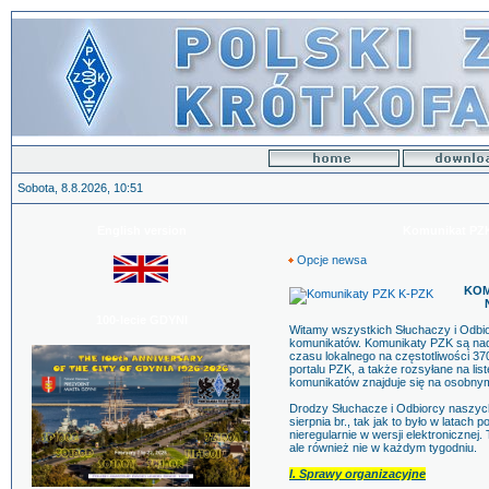
Sobota, 8.8.2026, 10:51
English version
Komunikat PZK 
Opcje newsa
KOM
100-lecie GDYNI
Witamy wszystkich Słuchaczy i Odb
komunikatów. Komunikaty PZK są nad
czasu lokalnego na częstotliwości 3
portalu PZK, a także rozsyłane na l
komunikatów znajduje się na osobny
Drodzy Słuchacze i Odbiorcy naszych
sierpnia br., tak jak to było w latac
nieregularnie w wersji elektroniczne
ale również nie w każdym tygodniu.
I. Sprawy organizacyjne