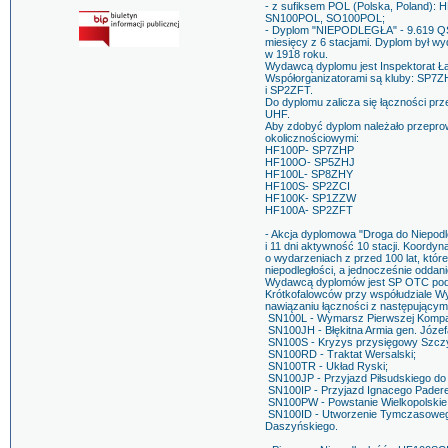
- z sufiksem POL (Polska, Poland
SN100POL, SO100POL;
- Dyplom "NIEPODLEGŁA" - 9.619 Q
miesięcy z 6 stacjami. Dyplom był wy
w 1918 roku.
Wydawcą dyplomu jest Inspektorat 
Współorganizatorami są kluby: SP
i SP2ZFT.
Do dyplomu zalicza się łączności p
UHF.
Aby zdobyć dyplom należało przeprow
okolicznościowymi:
HF100P- SP7ZHP
HF100O- SP5ZHJ
HF100L- SP8ZHY
HF100S- SP2ZCI
HF100K- SP1ZZW
HF100A- SP2ZFT
- Akcja dyplomowa "Droga do Niepodl
i 11 dni aktywność 10 stacji. Koordyn
o wydarzeniach z przed 100 lat, któr
niepodległości, a jednocześnie oddani
Wydawcą dyplomów jest SP OTC pod
Krótkofalowców przy współudziale Wy
nawiązaniu łączności z następującymi
SN100L - Wymarsz Pierwszej Kompan
SN100JH - Błękitna Armia gen. Józefa
SN100S - Kryzys przysięgowy Szczy
SN100RD - Traktat Wersalski;
SN100TR - Układ Ryski;
SN100JP - Przyjazd Piłsudskiego d
SN100IP - Przyjazd Ignacego Pader
SN100PW - Powstanie Wielkopolskie
SN100ID - Utworzenie Tymczasowego
Daszyńskiego.