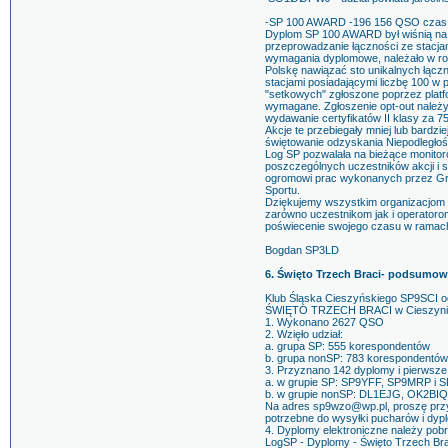
-SP 100 AWARD -196 156 QSO czas tr
Dyplom SP 100 AWARD był wiśnią na to
przeprowadzanie łączności ze stacjam
wymagania dyplomowe, należało w rok
Polskę nawiązać sto unikalnych łączn
stacjami posiadającymi liczbę 100 w p
"setkowych" zgłoszone poprzez platfo
wymagane. Zgłoszenie opt-out należy
wydawanie certyfikatów II klasy za 75
Akcje te przebiegały mniej lub bardzie
świętowanie odzyskania Niepodległoś
Log SP pozwalała na bieżące monitor
poszczególnych uczestników akcji i sp
ogromowi prac wykonanych przez Gr
Sportu.
Dziękujemy wszystkim organizacjom 
zarówno uczestnikom jak i operatorom
poświecenie swojego czasu w ramach
Bogdan SP3LD
6. Święto Trzech Braci- podsumow
Klub Śląska Cieszyńskiego SP9SCI og
ŚWIĘTO TRZECH BRACI w Cieszyni
1. Wykonano 2627 QSO
2. Wzięło udział:
a. grupa SP: 555 korespondentów
b. grupa nonSP: 783 korespondentów
3. Przyznano 142 dyplomy i pierwsze t
a. w grupie SP: SP9YFF, SP9MRP i
b. w grupie nonSP: DL1EJG, OK2BI
Na adres sp9wzo@wp.pl, proszę prz
potrzebne do wysyłki pucharów i dy
4. Dyplomy elektroniczne należy pob
LogSP - Dyplomy - Święto Trzech Bra