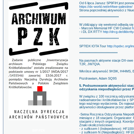
Od 6 lipca Janusz SP9FIH jest pono
https://dx-world.net/e44we-palestine/
Strona poprzedniej aktywności z Niu
*********************************
W zbliżający się weekend odbędą si
- Marconi Memorial HF CW Contest
h
- i DL DX RTTY
http://drcg.de/dldxrtty
*********************************
SP7IDX IOTA Tour
http://spdxc.org/
********************************
Na pasmach aktywne stacje DX-owe
T2R, JW7QIA.
Wkrótce aktywność 9H3IK, H44MS,
Pozdrawiam, Adam SQ9S
5. Podsumowanie aktywności stacji
odzyskania niepodległości przez P
W związku z 100 rocznicą odzyskania 
radioamatorów i krótkofalowców z SP
tego ważnego wydarzenia. Do najważn
aktywności obsługiwane przez platfo
-Setna Rocznica Odzyskania Niepodle
miesiące z 18 stacjami. Organizator:
stacjami z innych organizacji. Koord
Znaki okolicznościowe:
- z sufiksem I (Indepedence): HF100
BIP PZK
- z sufiksem N (Niepodległość): H