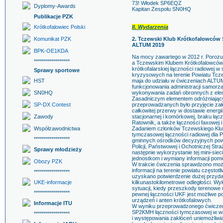
73! Włodek SP6EQZ
Dyplomy-Awards
Kapitan Zespołu SN0HQ
Publikacje PZK
Krótkofalowiec Polski
II. Wydarzenia
Komunikat PZK
2. Tczewski Klub Krótkofalowców
ALTUM 2019
BPK-OE1KDA
Na mocy zawartego w 2012 r. Porozu
******************
a Tczewskim Klubem Krótkofalowców
krótkofalarskiej łączności radiowej 
Sprawy sportowe
kryzysowych na terenie Powiatu Tcze
HST
maja do udziału w ćwiczeniach ALTUM 
funkcjonowania administracji samorz
SN0HQ
wykonywania zadań obronnych z ele
Zasadniczym elementem odróżniając
SP-DX Contest
przeprowadzanych było przyjęcie zał
całkowitej przerwy w dostawie energii
Zawody
stacjonarnej i komórkowej, braku łącz
Ratownik, a także łączności faxowej i 
Współzawodnictwa
Zadaniem członków Tczewskiego Klub
tymczasowej łączności radiowej dla
******************
gminnych ośrodków decyzyjnych powi
Policji, Państwowej i Ochotniczej St
Sprawy młodzieży
następnie wykorzystanie tej mini-si
jednostkom i wymiany informacji pom
Obozy PZK
W trakcie ćwiczenia sprawdzono moż
informacji na terenie powiatu częstot
******************
uzyskano potwierdzenie dużej przydat
UKE-informacje
kilkunastokilometrowe odległości. Wy
sytuacji, kiedy przeszkody terenowe u
******************
pewnej łączności UKF jest możliwe 
urządzeń i anten krótkofalowych.
Informacje ITU
W wyniku przeprowadzonego ćwiczeni
SP2KMH łączności tymczasowej w waru
******************
i występowania zakłóceń uniemożliw