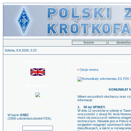
Sobota, 8.8.2026, 5:23
English version
KS-36. Komunikat se
Opcje newsa
100-lecie GDYNI
KOMUNIKAT NR 
Witam wszystkich słuchaczy oraz cz
informacje:
Szukaj znaku
1. 50 lat SP3KEY.
W dniu 12 września w sobotę w Tawern
uroczystość z okazji 50. lecia Nowo
W bazie
OSEC
może się poszczycić wieloma osiągni
(3358 członków/członkiń PZK):
technicznym. Niewiele jest w Polsce
względem osiągnięć sportowych takic
klasyfikacjach, a także w rozwiązani