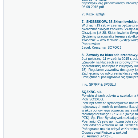
https://pzk.org.pl/download/public/
06.09.2015.pdf
73 Kazik sp9gfi
7. SN38SSKOW. 38 Skierniewickie
W dniach 19 i 20 września będzie p
okolicznościowym znakiem SN38SS
Okazja to już 38. Skierniewickie Św
Będziemy pracowali z terenu zabytk
zwiedzać w w/w terminie (wstęp woln
Pozdrawiam
Jacek Kreczmar SQ7OCJ
8. Zawody na kluczach sztorcowy
Już pojutrze, 11 września 2015 r. odb
„Zawody na kluczach sztorcowych” w
operatorskiej nastąpiła z inicjatywy
15). Regulamin zawodów dostępny jes
Zachęcamy do odkurzenia kluczy tele
umiejętności posługiwania się tymi pr
Info: SP7FP & SP3SLU
SQ3XBG s.k.
Po wielu dniach pobytu w szpitalu n
Piotr SQ3XBG.
Piotr był zawsze sympatycznie nasta
najnowszych technik telekomunikacyj
w akcji ponownego otwarcia, już zam
radioamatorskiego SP3YOR (akcję ra
PZK). Śp. Piotr Był aktywnie działa
Poznaniu. Często go można było spot
Piotr odszedł w wieku 41 lat. Serdecz
Pożegnanie ma się odbyć w Krzesinac
Odpoczywaj Piotrze w pokoju!
73, Armand SP3QFE