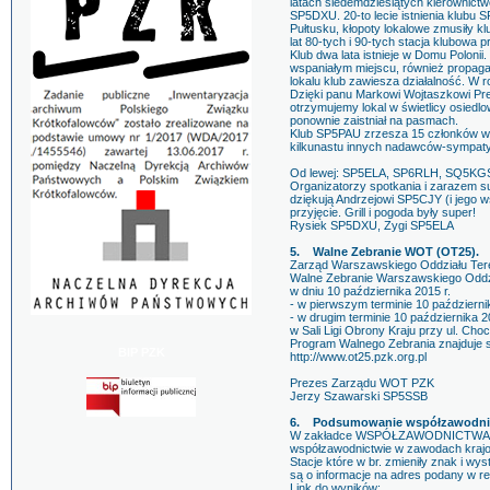
latach siedemdziesiątych kierownictw
SP5DXU. 20-to lecie istnienia klubu 
Pułtusku, kłopoty lokalowe zmusiły kl
lat 80-tych i 90-tych stacja klubow
Klub dwa lata istnieje w Domu Polonii
wspaniałym miejscu, również propagac
lokalu klub zawiesza działalność. W r
Dzięki panu Markowi Wojtaszkowi Pr
otrzymujemy lokal w świetlicy osie
ponownie zaistniał na pasmach.
Klub SP5PAU zrzesza 15 członków w
kilkunastu innych nadawców-sympat
Od lewej: SP5ELA, SP6RLH, SQ5KGS
Organizatorzy spotkania i zarazem s
dziękują Andrzejowi SP5CJY (i jego w
przyjęcie. Grill i pogoda były super!
Rysiek SP5DXU, Zygi SP5ELA
5. Walne Zebranie WOT (OT25).
Zarząd Warszawskiego Oddziału Ter
Walne Zebranie Warszawskiego Oddz
w dniu 10 października 2015 r.
- w pierwszym terminie 10 październik
- w drugim terminie 10 października 2
w Sali Ligi Obrony Kraju przy ul. Choc
Program Walnego Zebrania znajduje s
BIP PZK
http://www.ot25.pzk.org.pl
Prezes Zarządu WOT PZK
Jerzy Szawarski SP5SSB
6. Podsumowanie współzawodnic
W zakładce WSPÓŁZAWODNICTWA, za
współzawodnictwie w zawodach kraj
Stacje które w br. zmieniły znak i w
są o informacje na adres podany w r
Link do wyników: