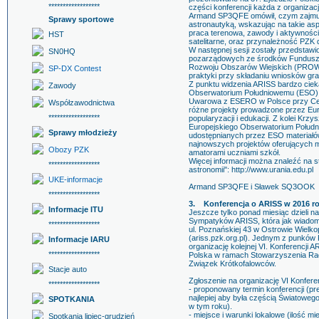
******************
części konferencji każda z organizacj
Armand SP3QFE omówił, czym zajmuje 
Sprawy sportowe
astronautyką, wskazując na takie asp
praca terenowa, zawody i aktywności
HST
satelitarne, oraz przynależność PZK 
W następnej sesji zostały przedstawio
SN0HQ
pozarządowych ze środków Funduszu
Rozwoju Obszarów Wiejskich (PROW)
SP-DX Contest
praktyki przy składaniu wniosków gr
Z punktu widzenia ARISS bardzo ciek
Zawody
Obserwatorium Południowemu (ESO) o
Uwarowa z ESERO w Polsce przy Cent
Współzawodnictwa
różne projekty prowadzone przez Eu
******************
popularyzacji i edukacji. Z kolei Krz
Europejskiego Obserwatorium Południ
Sprawy młodzieży
udostępnianych przez ESO materiałów
najnowszych projektów oferujących 
Obozy PZK
amatorami uczniami szkół.
Więcej informacji można znaleźć na s
******************
astronomii": http://www.urania.edu.pl
UKE-informacje
Armand SP3QFE i Sławek SQ3OOK
******************
3. Konferencja o ARISS w 2016 ro
Informacje ITU
Jeszcze tylko ponad miesiąc dzieli na
Sympatyków ARISS, która jak wiadom
******************
ul. Poznańskiej 43 w Ostrowie Wielkop
(ariss.pzk.org.pl). Jednym z punków 
Informacje IARU
organizację kolejnej VI. Konferencji
******************
Polska w ramach Stowarzyszenia Radi
Związek Krótkofalowców.
Stacje auto
Zgłoszenie na organizację VI Konfere
******************
- proponowany termin konferencji (pr
najlepiej aby była częścią Światoweg
SPOTKANIA
w tym roku).
- miejsce i warunki lokalowe (ilość m
Spotkania lipiec-grudzień