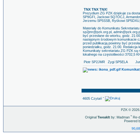
TNX TNX TNX!
Prezydium ZG PZK dziękuje za dosta
SP9GFI, Jackowi SQ7OCJ, Armand
Jerzemu SP5SSB, Ryśkowi SP5DXU,
Materiały do Komunikatu Sekretariat
sp2jmr@pzk.org.pl, admin@pzk.org.pl
być przesłane do wtorku, godz. 21:00
następnym środowym komunikacie czyl
przed publikacją powinny być przesła
poniedziałku, godz. 21:00. Redakcja
Komunikaty sekretariatu ZG PZK są 
lokalnego na częstotliwości 3702,5 
Piotr SP2JMR Zygi SP5ELA Jurek
Komunikat
4605 Czytań ˇ
PZK © 2026.
Original
TweakIt
by: Madman
ˇ
Re-d
Powered b
90,68