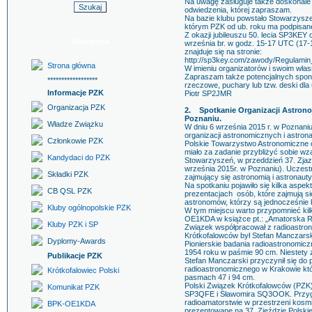
Na uwagę zasługuje także doskonale
odwiedzenia, której zapraszam.
Na bazie klubu powstało Stowarzysz
którym PZK od ub. roku ma podpisan
Z okazji jubileuszu 50. lecia SP3KEY
Nawigacja
września br. w godz. 15-17 UTC (17-
znajduje się na stronie:
http://sp3key.com/zawody/Regulamin
Strona główna
W imieniu organizatorów i swoim wła
Zapraszam także potencjalnych spon
******************
rzeczowe, puchary lub tzw. deski dla
Informacje PZK
Piotr SP2JMR
Organizacja PZK
2. Spotkanie Organizacji Astron
Poznaniu.
Władze Związku
W dniu 6 września 2015 r. w Poznaniu 
organizacji astronomicznych i astro
Członkowie PZK
Polskie Towarzystwo Astronomiczne o
miało za zadanie przybliżyć sobie wza
Kandydaci do PZK
Stowarzyszeń, w przeddzień 37. Zja
września 2015r. w Poznaniu). Uczestni
Składki PZK
zajmujący się astronomią i astronaut
Na spotkaniu pojawiło się kilka asp
CB QSL PZK
prezentacjach osób, które zajmują s
astronomów, którzy są jednocześnie 
Kluby ogólnopolskie PZK
W tym miejscu warto przypomnieć kilk
OE1KDA w książce pt.: „Amatorska Ra
Kluby PZK i SP
Związek współpracował z radioastro
Krótkofalowców był Stefan Manczarsk
Dyplomy-Awards
Pionierskie badania radioastronomic
1954 roku w paśmie 90 cm. Niestety z
Publikacje PZK
Stefan Manczarski przyczynił się do
radioastronomicznego w Krakowie kt
Krótkofalowiec Polski
pasmach 47 i 94 cm.
Polski Związek Krótkofalowców (PZK
Komunikat PZK
SP3QFE i Sławomira SQ3OOK. Przygot
radioamatorstwie w przestrzeni kosm
BPK-OE1KDA
prezentowane na 37. Zjeździe Polsk