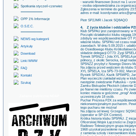
- warunki finansowe (koszt na 1 ucze
- osoba odpowiedzialna za organizac
Spotkania styczeń-czerwiec
Zgłoszenia w terminie do godziny 23:5
******************
adres e-mail: koordynator.ariss@gma
OPP 1% Informacje
Piotr SP2JMR i Jacek SQ8AQO
O.S.E.C.
4. Z życia klubów i oddziałów PZ
Klub SP5PAU jest zarejestrowany w 
******************
Początki działalności klubu sięgają 
zdobyty we współzawodnictwie OT P
NEWS wg kategorii
właśnie klubu. SP5PAU od czasu reakt
zawodach. W dniu 5.09.2015 r. udali
Artykuły
do Osiedlowego Klubu Krótkofalowcó
składzie delegacji OT73: Zygi SP5E
Download
Tomek SP5NZZ i Jola XYL SP5ELA prz
północy, z okolic Serocka, skąd na
Linki WWW
SP5NZZ przybył z Nowego Dworu M
Na zdjęciu przed wejściem do klubu
FAQ
XYL SP5ELA, Iza SP5-73-002, Mar
Rysiek SP5DXU, Kazik SP5WPD, Ja
Kontakt
Plan wycieczki zakładał wizytę w klu
następnie zwiedzanie Pułtuska – ryn
Szukaj
Zamku Biskupów Płockich (obecnie Do
po Narwi nie mieliśmy czasu. Po zwi
koniec miasta w gościnne „progi” A
Zadanie publiczne NDAP
uczestniczyło 18 osób.
Puchar Prezesa PZK za współzawodn
niekonwencjonalnym pucharem. Pewien 
tego pucharu nie można!
Na zdjęciu od lewej: Grzegorz SQ5
(operator w SP-DX Contest).
Krótka historia klubu SP5PAU. Z inic
Oficerskiej Wojsk Łączności w Zegr
Radiowo-Telewizyjnym grupa inicjaty
1968 uzyskał pozwolenie na pracę 
z ramienia szkoły i kierownikiem klu