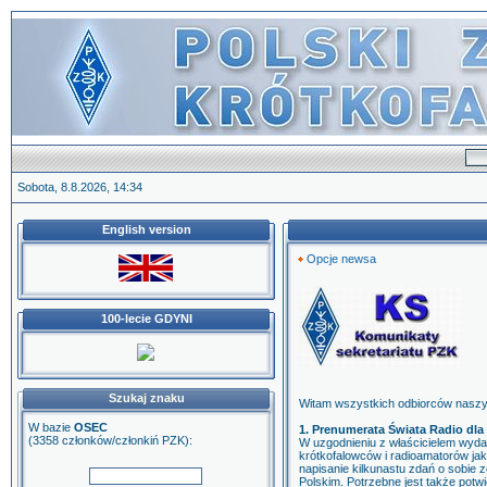
Sobota, 8.8.2026, 14:34
English version
Opcje newsa
100-lecie GDYNI
Szukaj znaku
Witam wszystkich odbiorców naszyc
W bazie
OSEC
1. Prenumerata Świata Radio dl
(3358 członków/członkiń PZK):
W uzgodnieniu z właścicielem wyda
krótkofalowców i radioamatorów jak
napisanie kilkunastu zdań o sobie 
Polskim. Potrzebne jest także pot