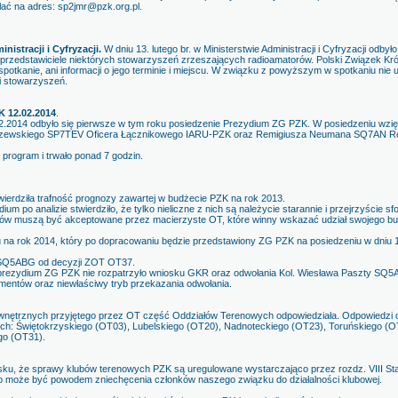
ać na adres: sp2jmr@pzk.org.pl.
nistracji i Cyfryzacji.
W dniu 13. lutego br. w Ministerstwie Administracji i Cyfryzacji odby
 przedstawiciele niektórych stowarzyszeń zrzeszających radioamatorów. Polski Związek Kró
spotkanie, ani informacji o jego terminie i miejscu. W związku z powyższym w spotkaniu nie 
i stowarzyszeń.
K 12.02.2014
.
02.2014 odbyło się pierwsze w tym roku posiedzenie Prezydium ZG PZK. W posiedzeniu wzięł
krzewskiego SP7TEV Oficera Łącznikowego IARU-PZK oraz Remigiusza Neumana SQ7AN R
program i trwało ponad 7 godzin.
twierdziła trafność prognozy zawartej w budżecie PZK na rok 2013.
 po analizie stwierdziło, że tylko nieliczne z nich są należycie starannie i przejrzyście 
ubów muszą być akceptowane przez macierzyste OT, które winny wskazać udział swojego b
na rok 2014, który po dopracowaniu będzie przedstawiony ZG PZK na posiedzeniu w dniu 1
y SQ5ABG od decyzji ZOT OT37.
 prezydium ZG PZK nie rozpatrzyło wniosku GKR oraz odwołania Kol. Wiesława Paszty SQ5
umentów oraz niewłaściwy tryb przekazania odwołania.
ewnętrznych przyjętego przez OT część Oddziałów Terenowych odpowiedziała. Odpowiedzi d
ch: Świętokrzyskiego (OT03), Lubelskiego (OT20), Nadnoteckiego (OT23), Toruńskiego (O
go (OT31).
ku, że sprawy klubów terenowych PZK są uregulowane wystarczająco przez rozdz. VIII St
iego może być powodem zniechęcenia członków naszego związku do działalności klubowej.