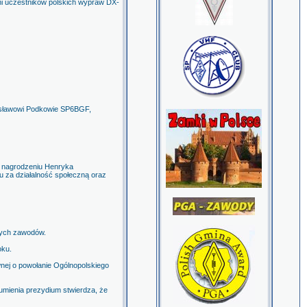
mi uczestników polskich wypraw DX-
nisławowi Podkowie SP6BGF,
o nagrodzeniu Henryka
za działalność społeczną oraz
tych zawodów.
oku.
ej o powołanie Ogólnopolskiego
zumienia prezydium stwierdza, że