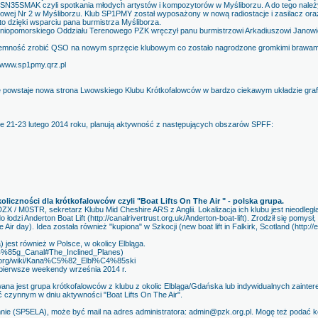
SN35SMAK czyli spotkania młodych artystów i kompozytorów w Myśliborzu. A do tego nale
owej Nr 2 w Myśliborzu. Klub SP1PMY został wyposażony w nową radiostacje i zasilacz oraz
o dzięki wsparciu pana burmistrza Myśliborza.
dniopomorskiego Oddziału Terenowego PZK wręczył panu burmistrzowi Arkadiuszowi Janow
yjemność zrobić QSO na nowym sprzęcie klubowym co zostało nagrodzone gromkimi brawam
 www.sp1pmy.qrz.pl
e powstaje nowa strona Lwowskiego Klubu Krótkofalowców w bardzo ciekawym układzie gr
 21-23 lutego 2014 roku, planują aktywność z następujących obszarów SPFF:
koliczności dla krótkofalowców czyli "Boat Lifts On The Air " - polska grupa.
 / M0STR, sekretarz Klubu Mid Cheshire ARS z Anglii. Lokalizacja ich klubu jest nieodległa o
łodzi Anderton Boat Lift (http://canalrivertrust.org.uk/Anderton-boat-lift). Zrodził się pomys
 Air day). Idea została również "kupiona" w Szkocji (new boat lift in Falkirk, Scotland (http://
) jest również w Polsce, w okolicy Elbląga.
l%C4%85g_Canal#The_Inclined_Planes)
dia.org/wiki/Kana%C5%82_Elbl%C4%85ski
pierwsze weekendy września 2014 r.
 jest grupa krótkofalowców z klubu z okolic Elbląga/Gdańska lub indywidualnych zainter
ć czynnym w dniu aktywności "Boat Lifts On The Air".
nie (SP5ELA), może być mail na adres administratora: admin@pzk.org.pl. Mogę też podać k