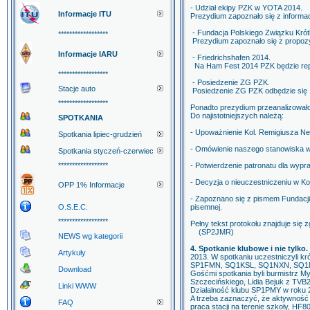
- Udział ekipy PZK w YOTA 2014.
Informacje ITU
Prezydium zapoznało się z informa
- Fundacja Polskiego Związku Kró
******************
Prezydium zapoznało się z propozy
Informacje IARU
- Friedrichshafen 2014.
Na Ham Fest 2014 PZK będzie rep
******************
- Posiedzenie ZG PZK.
Stacje auto
Posiedzenie ZG PZK odbędzie się 1
******************
Ponadto prezydium przeanalizowało
Do najistotniejszych należą:
SPOTKANIA
- Upoważnienie Kol. Remigiusza N
Spotkania lipiec-grudzień
- Omówienie naszego stanowiska w
Spotkania styczeń-czerwiec
******************
- Potwierdzenie patronatu dla wy
- Decyzja o nieuczestniczeniu w Ko
OPP 1% Informacje
- Zapoznano się z pismem Fundacj
O.S.E.C.
pisemnej.
******************
Pełny tekst protokołu znajduje si
(SP2JMR)
NEWS wg kategorii
4. Spotkanie klubowe i nie tylko.
Artykuły
2013. W spotkaniu uczestniczyli k
SP1FMN, SQ1KSL, SQ1NXN, SQ1N
Download
Gośćmi spotkania byli burmistrz M
Szczecińskiego, Lidia Bejuk z TVB24
Linki WWW
Działalność klubu SP1PMY w roku 2
A trzeba zaznaczyć, że aktywność b
FAQ
praca stacji na terenie szkoły, HF8