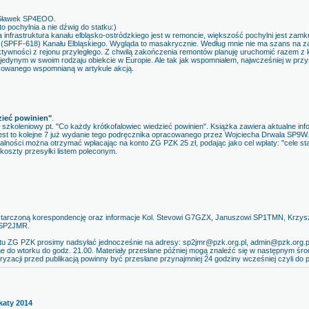
ę Sławek SP4EOO.
o pochylnia a nie dźwig do statku:)
ła infrastruktura kanału elbląsko-ostródzkiego jest w remoncie, większość pochylni jest zam
 (SPFF-618) Kanału Elbląskiego. Wygląda to masakrycznie. Według mnie nie ma szans na z
aktywności z rejonu przyległego. Z chwilą zakończenia remontów planuję uruchomić razem z
 jedynym w swoim rodzaju obiekcie w Europie. Ale tak jak wspomniałem, najwcześniej w prz
esowanego wspomnianą w artykule akcją.
zieć powinien"
.
ł szkoleniowy pt. "Co każdy krótkofalowiec wiedzieć powinien". Książka zawiera aktualne in
Jest to kolejne 7 już wydanie tego podręcznika opracowanego przez Wojciecha Drwala SP9W.
alności można otrzymać wpłacając na konto ZG PZK 25 zł, podając jako cel wpłaty: "cele st
 koszty przesyłki listem poleconym.
tarczoną korespondencję oraz informacje Kol. Stevowi G7GZX, Januszowi SP1TMN, Krzys
 SP2JMR.
atu ZG PZK prosimy nadsyłać jednocześnie na adresy: sp2jmr@pzk.org.pl, admin@pzk.org.pl
ne do wtorku do godz. 21.00. Materiały przesłane później mogą znaleźć się w następnym śr
ryzacji przed publikacją powinny być przesłane przynajmniej 24 godziny wcześniej czyli do p
katy 2014