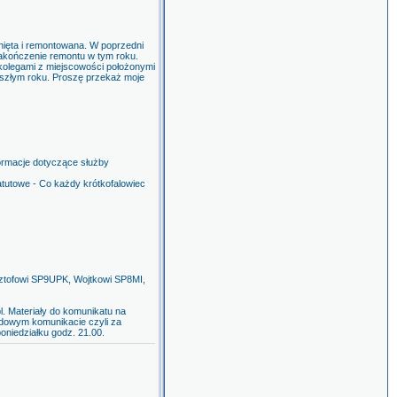
knięta i remontowana. W poprzedni
akończenie remontu w tym roku.
 kolegami z miejscowości położonymi
yszłym roku. Proszę przekaż moje
formacje dotyczące służby
atutowe - Co każdy krótkofalowiec
ztofowi SP9UPK, Wojtkowi SP8MI,
. Materiały do komunikatu na
odowym komunikacie czyli za
oniedziałku godz. 21.00.