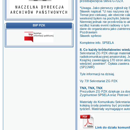
przedsięwzięcia Steva G7DZX.
*Uwaga. Jako pierwszy zgłosił si
Sławek napisał: “U nas nazywa się t
Temat jest ciekawy, ale obecnie ca
weekend byłem na pochylni Jelenie
Niemniej jednak nie przekreśla to 
BIP PZK
wzdłuż kanału event radiowy o tym
dane do organizatora jako zainter
Pozdrawiam
Sławek sp4eoo
Kompletne info. SP5ELA
8. Co każdy krótkofalowiec wied
Sekretariat ZG PZK oferuje materia
radiokomunikacyjnej amatorskiej. 
Książkę zawierającą 170 stron aktu
wiedzieć powinien". Opłata zawiera
(SP2JMR)
Tyle informacji na dzisiaj.
Vy 73! Sekretariat ZG PZK
TNX, TNX, TNX
Prezydium ZG PZK dziękuje za dos
Zygmuntowi SP5ELA oraz Piotrowi
Materiały do Komunikatu Sekretari
kolejną środę powinny być przesła
tydzień. Materiały wymagające auto
Link do działu komuni