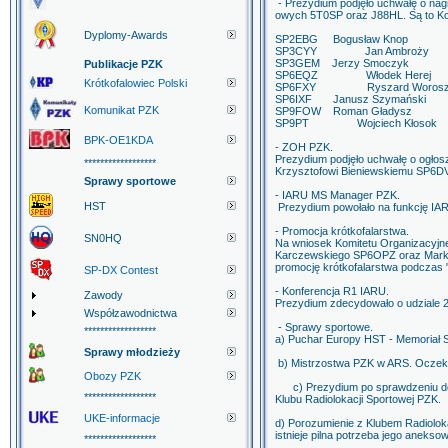
- Prezydium podjęło uchwałę o nag
owych 5T0SP oraz J88HL. Są to Ko
Dyplomy-Awards
SP2EBG Bogusław Knop
SP3CYY Jan Ambroży
SP3GEM Jerzy Smoczyk
Publikacje PZK
SP6EQZ Włodek Herej
Krótkofalowiec Polski
SP6FXY Ryszard Worosz
SP6IXF Janusz Szymański
Komunikat PZK
SP9FOW Roman Gładysz
SP9PT Wojciech Kłosok
BPK-OE1KDA
- ZOH PZK.
Prezydium podjęło uchwałę o ogło
******************
Krzysztofowi Bieniewskiemu SP6D
Sprawy sportowe
- IARU MS Manager PZK.
HST
Prezydium powołało na funkcję I
- Promocja krótkofalarstwa.
SN0HQ
Na wniosek Komitetu Organizacyjne
Karczewskiego SP6OPZ oraz Marka
promocję krótkofalarstwa podczas 
SP-DX Contest
- Konferencja R1 IARU.
Zawody
Prezydium zdecydowało o udziale 2
Współzawodnictwa
- Sprawy sportowe.
******************
a) Puchar Europy HST - Memoriał 
Sprawy młodzieży
b) Mistrzostwa PZK w ARS. Oczeku
Obozy PZK
c) Prezydium po sprawdzeniu doku
******************
Klubu Radiolokacji Sportowej PZK.
UKE-informacje
d) Porozumienie z Klubem Radioloka
istnieje pilna potrzeba jego aneksow
******************