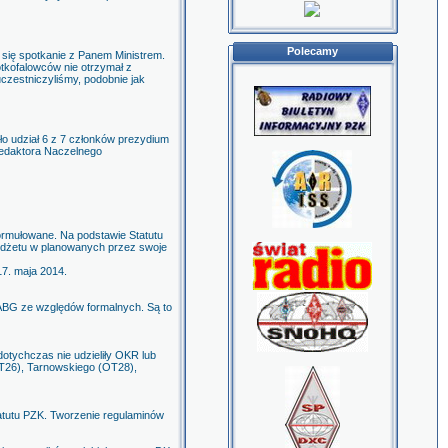
Polecamy
ło się spotkanie z Panem Ministrem.
tkofalowców nie otrzymał z
uczestniczyliśmy, podobnie jak
o udział 6 z 7 członków prezydium
edaktora Naczelnego
sformułowane. Na podstawie Statutu
udżetu w planowanych przez swoje
7. maja 2014.
ABG ze względów formalnych. Są to
otychczas nie udzieliły OKR lub
T26), Tarnowskiego (OT28),
atutu PZK. Tworzenie regulaminów