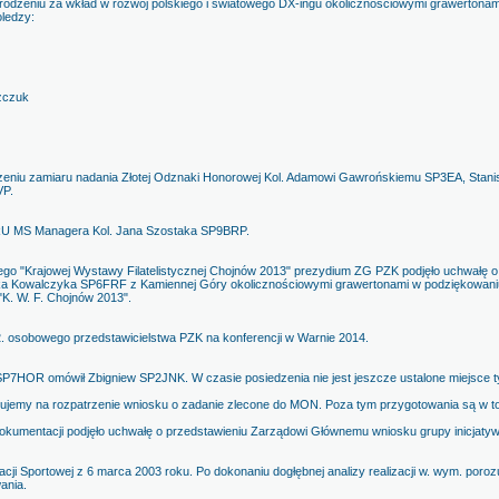
rodzeniu za wkład w rozwój polskiego i światowego DX-ingu okolicznościowymi grawertona
ledzy:
czuk
szeniu zamiaru nadania Złotej Odznaki Honorowej Kol. Adamowi Gawrońskiemu SP3EA, Sta
VP.
ARU MS Managera Kol. Jana Szostaka SP9BRP.
go "Krajowej Wystawy Filatelistycznej Chojnów 2013" prezydium ZG PZK podjęło uchwałę 
 Kowalczyka SP6FRF z Kamiennej Góry okolicznościowymi grawertonami w podziękowaniu 
"K. W. F. Chojnów 2013".
. osobowego przedstawicielstwa PZK na konferencji w Warnie 2014.
SP7HOR omówił Zbigniew SP2JNK. W czasie posiedzenia nie jest jeszcze ustalone miejsce 
jemy na rozpatrzenie wniosku o zadanie zlecone do MON. Poza tym przygotowania są w t
mentacji podjęło uchwałę o przedstawieniu Zarządowi Głównemu wniosku grupy inicjatywn
cji Sportowej z 6 marca 2003 roku. Po dokonaniu dogłębnej analizy realizacji w. wym. poro
ania.