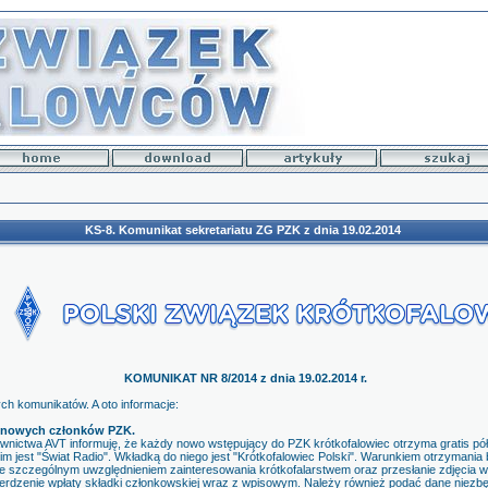
KS-8. Komunikat sekretariatu ZG PZK z dnia 19.02.2014
KOMUNIKAT NR 8/2014 z dnia 19.02.2014 r.
h komunikatów. A oto informacje:
a nowych członków PZK.
wnictwa AVT informuję, że każdy nowo wstępujący do PZK krótkofalowiec otrzyma gratis pó
im jest "Świat Radio". Wkładką do niego jest "Krótkofalowiec Polski". Warunkiem otrzymania 
ze szczególnym uwzględnieniem zainteresowania krótkofalarstwem oraz przesłanie zdjęcia w 
wierdzenie wpłaty składki członkowskiej wraz z wpisowym. Należy również podać dane niezb