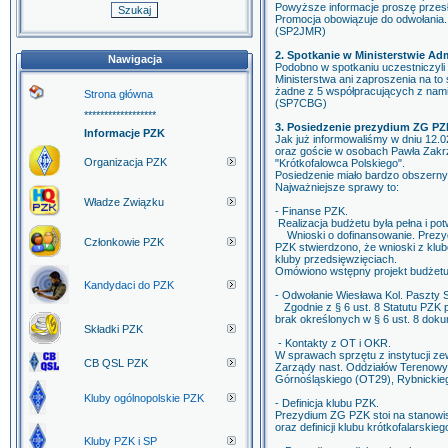
Powyższe informacje proszę przesł
Promocja obowiązuje do odwołania.
(SP2JMR)
2. Spotkanie w Ministerstwie Admi
Nawigacja
Podobno w spotkaniu uczestniczyli
Ministerstwa ani zaproszenia na to 
żadne z 5 współpracujących z nam
Strona główna
(SP7CBG)
******************
3. Posiedzenie prezydium ZG PZ
Informacje PZK
Jak już informowaliśmy w dniu 12.
oraz goście w osobach Pawła Za
Organizacja PZK
"Krótkofalowca Polskiego".
Posiedzenie miało bardzo obszerny 
Najważniejsze sprawy to:
Władze Związku
- Finanse PZK.
Realizacja budżetu była pełna i po
Wnioski o dofinansowanie. Prezydium
Członkowie PZK
PZK stwierdzono, że wnioski z kl
kluby przedsięwzięciach.
Omówiono wstępny projekt budżetu 
Kandydaci do PZK
- Odwołanie Wiesława Kol. Paszt
Zgodnie z § 6 ust. 8 Statutu PZK
brak określonych w § 6 ust. 8 dok
Składki PZK
- Kontakty z OT i OKR.
W sprawach sprzętu z instytucji z
CB QSL PZK
Zarządy nast. Oddziałów Terenowy
Górnośląskiego (OT29), Rybnickie
Kluby ogólnopolskie PZK
- Definicja klubu PZK.
Prezydium ZG PZK stoi na stanowis
oraz definicji klubu krótkofalarsk
Kluby PZK i SP