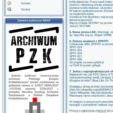
krótkofalowców. Praca spod znaku 
Kontakt
dziećmi i młodzieżą szkoły podstaw
pomieszczenie klubowe, wszystko t
Szukaj
W trakcie spotkania prezes Zacho
za wspieranie klubu.
Osobiście Pan Burmistrz miał prz
pierwszą łączność.
Zadanie publiczne NDAP
Więcej o klubie SP1PMY na stronie
Janusz SP1TMN
5. Nowa strona LKK.
Informuję, z
do: http://lkk.org.ua. Wojtek SP8MI
6. Zielony weekend z SP9YFF.
Członkowie SRG SP9YFF w terminie
SPFF-914
SPFF-915
SPFF-916
SPFF-917
SPFF-890
Szczegóły na www.sp9yff.pl
vy73/44 Krzysiek sp9upk
7. Jedna z najorginalniejszych o
Napisał do nas (do PZK) Steve G7DZX
(odrestaurowanej) windy (dzwigu) do 
dźwigów do łodzi" (Boat Lifts On The
Działający dźwig do łodzi (pochylnia
(http://en.wikipedia.org/wiki/Elb
Także Wikipedia: http://pl.wikipe
Planowany okres aktywności: dwa 
W związku w powyższym poszukiwana
wystąpić o pozwolenie radiowe i by
Proszę o zgłoszenia chętnych do m