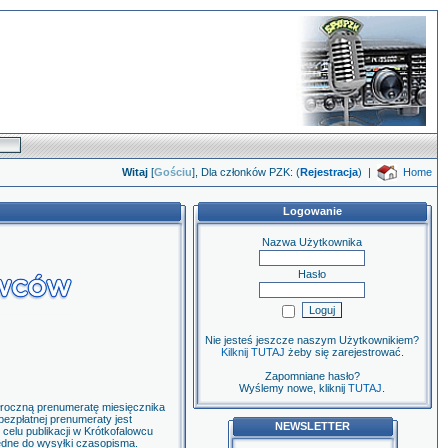
Witaj
[
Gościu
], Dla członków PZK: (
Rejestracja
)
|
Home
Logowanie
Nazwa Użytkownika
Hasło
Nie jesteś jeszcze naszym Użytkownikiem?
Kilknij TUTAJ
żeby się zarejestrować.
Zapomniane hasło?
Wyślemy nowe, kliknij
TUTAJ
.
łroczną prenumeratę miesięcznika
bezpłatnej prenumeraty jest
NEWSLETTER
celu publikacji w Krótkofalowcu
ędne do wysyłki czasopisma.