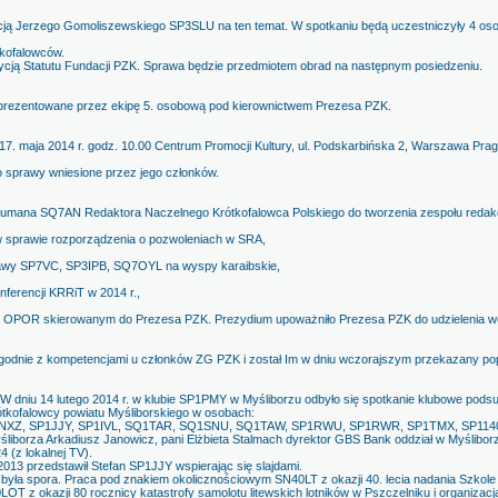
cją Jerzego Gomoliszewskiego SP3SLU na ten temat. W spotkaniu będą uczestniczyły 4 oso
tkofalowców.
cją Statutu Fundacji PZK. Sprawa będzie przedmiotem obrad na następnym posiedzeniu.
rezentowane przez ekipę 5. osobową pod kierownictwem Prezesa PZK.
7. maja 2014 r. godz. 10.00 Centrum Promocji Kultury, ul. Podskarbińska 2, Warszawa Prag
 sprawy wniesione przez jego członków.
eumana SQ7AN Redaktora Naczelnego Krótkofalowca Polskiego do tworzenia zespołu reda
 sprawie rozporządzenia o pozwoleniach w SRA,
prawy SP7VC, SP3IPB, SQ7OYL na wyspy karaibskie,
nferencji KRRiT w 2014 r.,
i OPOR skierowanym do Prezesa PZK. Prezydium upoważniło Prezesa PZK do udzielenia w
ę zgodnie z kompetencjami u członków ZG PZK i został Im w dniu wczorajszym przekazany po
W dniu 14 lutego 2014 r. w klubie SP1PMY w Myśliborzu odbyło się spotkanie klubowe pods
rótkofalowcy powiatu Myśliborskiego w osobach:
XZ, SP1JJY, SP1IVL, SQ1TAR, SQ1SNU, SQ1TAW, SP1RWU, SP1RWR, SP1TMX, SP114
yśliborza Arkadiusz Janowicz, pani Elżbieta Stalmach dyrektor GBS Bank oddział w Myślibo
 (z lokalnej TV).
013 przedstawił Stefan SP1JJY wspierając się slajdami.
yła spora. Praca pod znakiem okolicznościowym SN40LT z okazji 40. lecia nadania Szkole w
0LOT z okazji 80 rocznicy katastrofy samolotu litewskich lotników w Pszczelniku i organizacj