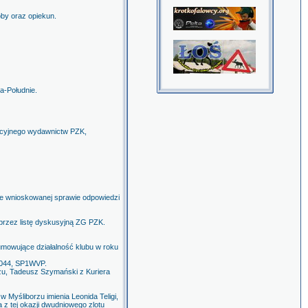
by oraz opiekun.
a-Południe.
kcyjnego wydawnictw PZK,
e wnioskowanej sprawie odpowiedzi
przez listę dyskusyjną ZG PZK.
umowujące działalność klubu w roku
044, SP1WVP.
rzu, Tadeusz Szymański z Kuriera
 Myśliborzu imienia Leonida Teligi,
a z tej okazji dwudniowego zlotu