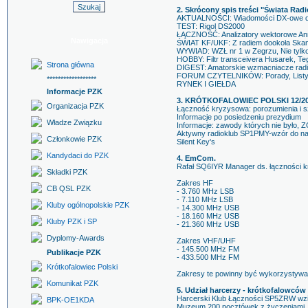
2. Skrócony spis treści "Świata Radi
AKTUALNOŚCI: Wiadomości DX-owe dl
TEST: Rigol DS2000
ŁĄCZNOŚĆ: Analizatory wektorowe Anri
Nawigacja
ŚWIAT KF/UKF: Z radiem dookoła Skand
WYWIAD: WZŁ nr 1 w Zegrzu, Nie tylko
HOBBY: Filtr transceivera Husarek, T
Strona główna
DIGEST: Amatorskie wzmacniacze rad
FORUM CZYTELNIKÓW: Porady, List
******************
RYNEK I GIEŁDA
Informacje PZK
3. KRÓTKOFALOWIEC POLSKI 12/2
Organizacja PZK
Łączność kryzysowa: porozumienia i s
Informacje po posiedzeniu prezydium
Władze Związku
Informacje: zawody których nie było,
Aktywny radioklub SP1PMY-wzór do n
Członkowie PZK
Silent Key's
Kandydaci do PZK
4. EmCom.
Rafał SQ6IYR Manager ds. łączności kr
Składki PZK
Zakres HF
CB QSL PZK
- 3.760 MHz LSB
- 7.110 MHz LSB
Kluby ogólnopolskie PZK
- 14.300 MHz USB
- 18.160 MHz USB
Kluby PZK i SP
- 21.360 MHz USB
Dyplomy-Awards
Zakres VHF/UHF
- 145.500 MHz FM
Publikacje PZK
- 433.500 MHz FM
Krótkofalowiec Polski
Zakresy te powinny być wykorzystywan
Komunikat PZK
5. Udział harcerzy - krótkofalowców
Harcerski Klub Łączności SP5ZRW wzią
BPK-OE1KDA
Muzeum 200 pocztówek z życzeniami, kt