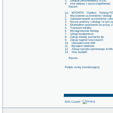
3. Dotacja zleceniodawcy (PZK)
4. Inne wpływy ( wyszczególnieni
Razem
Lp. WYDATKI Ogółem Dotacja 
1. Wyżywienie uczestników i ob
2. Zakwaterowanie uczestników 
3. Koszty podróży i obsługi / w ty
4. Ekwiwalent sędziowski (w prz
5. Transport lokalny
6. Wynagrodzenie obsługi
7. Usługi wydawnicze
8. Zakup medali, pucharów itp.
9. Zakup nagród rzeczowych
10. Ubezpieczenie NW
11. Wynajem obiektów
12. Zakup sprzętu sportowego, krótk
13. Inne wydatki
Razem:
Podpis osoby koordynującej
4101 Czytań ˇ