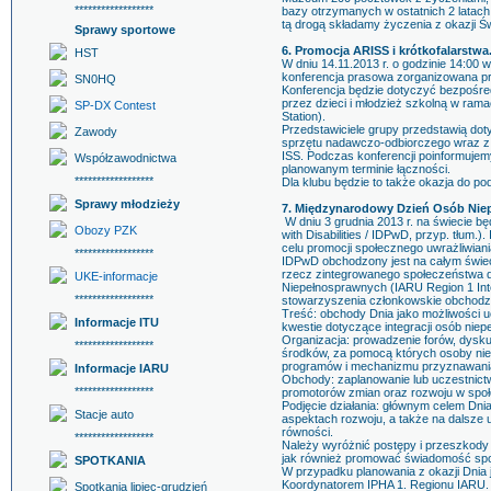
******************
bazy otrzymanych w ostatnich 2 latach 
tą drogą składamy życzenia z okazji Ś
Sprawy sportowe
6. Promocja ARISS i krótkofalarstwa
HST
W dniu 14.11.2013 r. o godzinie 14:00
konferencja prasowa zorganizowana p
SN0HQ
Konferencja będzie dotyczyć bezpośre
przez dzieci i młodzież szkolną w ram
SP-DX Contest
Station).
Przedstawiciele grupy przedstawią dot
Zawody
sprzętu nadawczo-odbiorczego wraz z 
ISS. Podczas konferencji poinformujem
Współzawodnictwa
planowanym terminie łączności.
******************
Dla klubu będzie to także okazja do p
Sprawy młodzieży
7. Międzynarodowy Dzień Osób Nie
W dniu 3 grudnia 2013 r. na świecie 
Obozy PZK
with Disabilities / IDPwD, przyp. tłu
celu promocji społecznego uwrażliwian
******************
IDPwD obchodzony jest na całym świeci
rzecz zintegrowanego społeczeństwa 
UKE-informacje
Niepełnosprawnych (IARU Region 1 Inte
******************
stowarzyszenia członkowskie obchodzi
Treść: obchody Dnia jako możliwości 
Informacje ITU
kwestie dotyczące integracji osób nie
Organizacja: prowadzenie forów, dysku
******************
środków, za pomocą których osoby nie
programów i mechanizmu przyznawania 
Informacje IARU
Obchody: zaplanowanie lub uczestnict
******************
promotorów zmian oraz rozwoju w społ
Podjęcie działania: głównym celem Dni
Stacje auto
aspektach rozwoju, a także na dalsze
równości.
******************
Należy wyróżnić postępy i przeszkody
jak również promować świadomość społe
SPOTKANIA
W przypadku planowania z okazji Dnia j
Koordynatorem IPHA 1. Regionu IARU.
Spotkania lipiec-grudzień