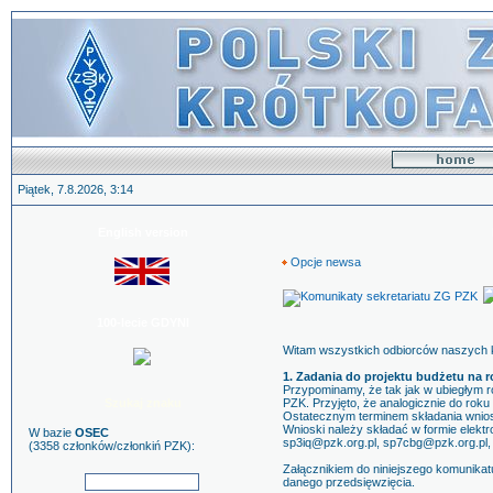
Piątek, 7.8.2026, 3:14
English version
Opcje newsa
100-lecie GDYNI
Witam wszystkich odbiorców naszych k
1. Zadania do projektu budżetu na r
Przypominamy, że tak jak w ubiegłym r
Szukaj znaku
PZK. Przyjęto, że analogicznie do rok
Ostatecznym terminem składania wniosk
Wnioski należy składać w formie elektr
W bazie
OSEC
sp3iq@pzk.org.pl, sp7cbg@pzk.org.pl,
(3358 członków/członkiń PZK):
Załącznikiem do niniejszego komunikatu
danego przedsięwzięcia.