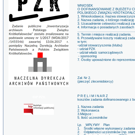
WNIOSEK
O DOFINANSOWANIE Z BUDŻETU 
POLSKIEGO ZWIĄZKU KRÓTKOFALO
1. Wnioskodawca: /nazwa stowarzyszen
2. Nazwa zadania, o którego realizację
3. Uzasadnienie celowości realizacji za
4. Informacja o posiadanych zasobach
...............................................................
5. Termin i miejsce realizacji zadania.
6. Przewidywane koszty realizacji zada
w tym:
-udział stowarzyszenia (klubu)
- udział PZK
- udział władz samorządowych
- sponsoring
7. Osoby upoważnione do reprezentow
Zał. Nr 2.
(pieczęć zleceniobiorcy)
P R E L I M I N A R Z
BIP PZK
kosztów zadania dofinansowanego z b
1. Nazwa zadania
2. Wykonawca
3.Miejsce :
5. Ilość uczestników
Lp. WPŁYWY Plan
1. Środki własne wykonawcy zad
2. Odpłatności uczestników (np. st