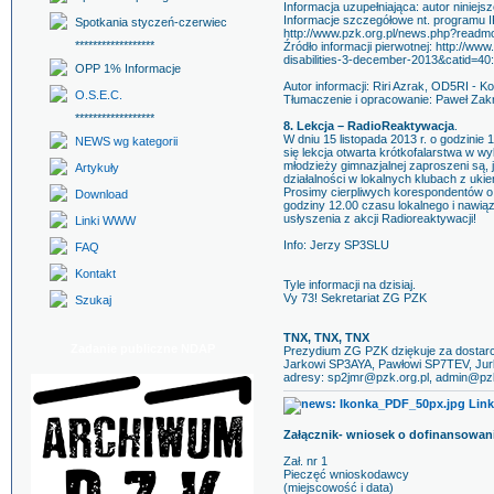
Informacja uzupełniająca: autor niniej
Informacje szczegółowe nt. programu 
Spotkania styczeń-czerwiec
http://www.pzk.org.pl/news.php?read
******************
Źródło informacji pierwotnej: http://w
disabilities-3-december-2013&catid=40
OPP 1% Informacje
Autor informacji: Riri Azrak, OD5RI - 
O.S.E.C.
Tłumaczenie i opracowanie: Paweł Za
******************
8. Lekcja – RadioReaktywacja
.
W dniu 15 listopada 2013 r. o godzini
NEWS wg kategorii
się lekcja otwarta krótkofalarstwa 
młodzieży gimnazjalnej zaproszeni są,
Artykuły
działalności w lokalnych klubach z uki
Prosimy cierpliwych korespondentów o 
Download
godziny 12.00 czasu lokalnego i nawi
usłyszenia z akcji Radioreaktywacji!
Linki WWW
Info: Jerzy SP3SLU
FAQ
Kontakt
Tyle informacji na dzisiaj.
Vy 73! Sekretariat ZG PZK
Szukaj
TNX, TNX, TNX
Zadanie publiczne NDAP
Prezydium ZG PZK dziękuje za dostar
Jarkowi SP3AYA, Pawłowi SP7TEV, Jurk
adresy: sp2jmr@pzk.org.pl, admin@pzk
Link
Załącznik- wniosek o dofinansowan
Zał. nr 1
Pieczęć wnioskodawcy
(miejscowość i data)