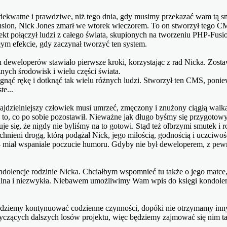
 adekwatne i prawdziwe, niż tego dnia, gdy musimy przekazać wam tą 
sion, Nick Jones zmarł we wtorek wieczorem. To on stworzył tego C
jekt połączył ludzi z całego świata, skupionych na tworzeniu PHP-Fusi
ym efekcie, gdy zaczynał tworzyć ten system.
deweloperów stawiało pierwsze kroki, korzystając z rad Nicka. Zosta
óżnych środowisk i wielu części świata.
gnąć rękę i dotknąć tak wielu różnych ludzi. Stworzył ten CMS, ponie
te...
 najdzielniejszy człowiek musi umrzeć, zmęczony i znużony ciągłą wal
 to, co po sobie pozostawił. Nieważne jak długo byśmy się przygotow
je się, że nigdy nie byliśmy na to gotowi. Stąd też olbrzymi smutek i 
chnieni drogą, którą podążał Nick, jego miłością, godnością i uczciwoś
– miał wspaniałe poczucie humoru. Gdyby nie był deweloperem, z pewn
ndolencje rodzinie Nicka. Chciałbym wspomnieć tu także o jego matce
zalna i niezwykła. Niebawem umożliwimy Wam wpis do księgi kondolen
dziemy kontynuować codzienne czynności, dopóki nie otrzymamy innyc
czących dalszych losów projektu, więc będziemy zajmować się nim tak,