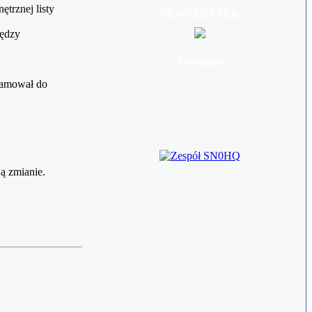
trznej listy
NEWSLETTER
iędzy
Polecamy
gramował do
ą zmianie.