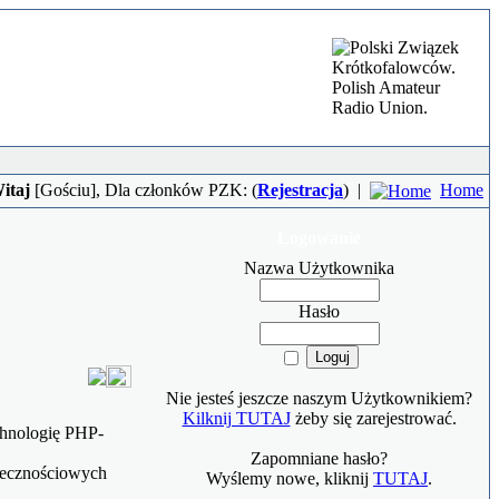
itaj
[
Gościu
], Dla członków PZK: (
Rejestracja
)
|
Home
Logowanie
Nazwa Użytkownika
Hasło
Nie jesteś jeszcze naszym Użytkownikiem?
Kilknij TUTAJ
żeby się zarejestrować.
chnologię PHP-
Zapomniane hasło?
łecznościowych
Wyślemy nowe, kliknij
TUTAJ
.