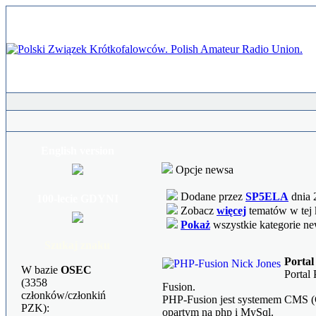
English version
Opcje newsa
Dodane przez
SP5ELA
dnia 
100-lecie GDYNI
Zobacz
więcej
tematów w tej 
Pokaż
wszystkie kategorie n
Szukaj znaku
Portal
W bazie
OSEC
Portal
(3358
Fusion.
członków/członkiń
PHP-Fusion jest systemem CMS (
PZK):
opartym na php i MySql.