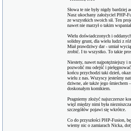
Słowa te nie były nigdy bardziej
Nasz ukochany założyciel PHP-Fu
ze wszystkich swoich sił. Ten pro
nawet nie marzył o takim wspaniał
Wielu doświadczonych i oddanych 
solidny grunt, dla wielu ludzi z r
Miał prawdziwy dar - umiał wycią
zrobić. I to wszystko. To takie pros
Niestety, nawet najpotężniejszy i
pozwolić mu odejść i pielęgnować
końcu przychodzi taki dzień, okazu
wielu z nas. Wszyscy jesteśmy nat
dziwne, ale także jego śmiechem 
doskonałym komikiem.
Pragniemy złożyć najszczersze ko
więź między nimi była niezniszc
szczegółów pojawi się wkrótce.
Co do przyszłości PHP-Fusion, bę
wiemy nic o zamiarach Nicka, doty