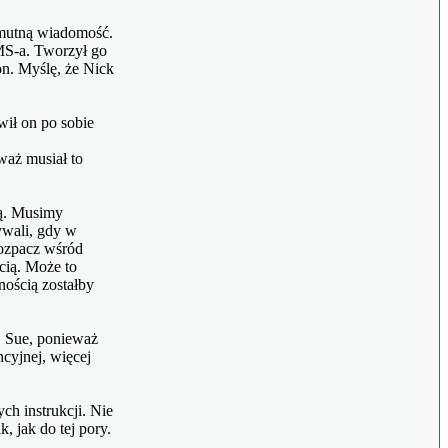
smutną wiadomość.
MS-a. Tworzył go
on. Myślę, że Nick
wił on po sobie
waż musiał to
ką. Musimy
ywali, gdy w
rozpacz wśród
cią. Może to
ością zostałby
, Sue, ponieważ
cyjnej, więcej
h instrukcji. Nie
 jak do tej pory.