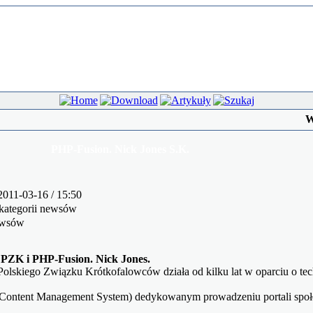
W
PHP-Fusion. Nick Jones S.K.
2011-03-16 / 15:50
kategorii newsów
ewsów
 PZK i PHP-Fusion. Nick Jones.
 Polskiego Związku Krótkofalowców działa od kilku lat w oparciu o te
Content Management System) dedykowanym prowadzeniu portali spo