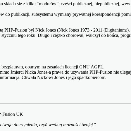
składa się z kilku “modułów”; części publicznej, niepublicznej, wewnę
ów do publikacji, subsystemu wymiany prywatnej korespondencji pom
tą PHP-Fusion był Nick Jones
(Nick Jones 1973 - 2011 (Digitanium)).
w styczniu tego roku. Długo i ciężko chorował, walczył do końca, pro
 bezpłatnym, opartym na zasadach licencji GNU AGPL.
imo śmierci Nicka Jones-a prawa do używania PHP-Fusion nie ulegaj
a informacja. Chwała Nickowi Jones i jego spadkobiercom.
HP-Fusion UK
 twoja do czynienia, czyń według możności twojej."