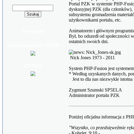
Portal PZK w systemie PHP-Fusion 
dyskusyjnej PZK (dla członków),
subsystemu gromadzenia materiał
użytkownikami portalu, etc.
Animatorem i głównym programis
Nawigacja
Był, bo odszedł od społeczności 
ostatnich swoich dni.
Zadanie publiczne NDAP
Nick Jones 1973 - 2011
BIP PZK
System PHP-Fusion jest systemem
* Według uzyskanych danych, pom
Jest to dla nas niezwykle istotn
Zygmunt Szumski SP5ELA
Administrator portalu PZK
Poniżej oficjalna informacja z P
"Wszystko, co przedsięweźmie ręka
- Kohelet, 9:10 -