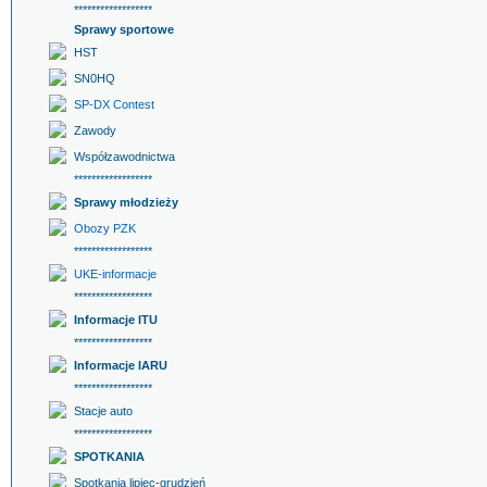
******************
Sprawy sportowe
HST
SN0HQ
SP-DX Contest
Zawody
Współzawodnictwa
******************
Sprawy młodzieży
Obozy PZK
******************
UKE-informacje
******************
Informacje ITU
******************
Informacje IARU
******************
Stacje auto
******************
SPOTKANIA
Spotkania lipiec-grudzień