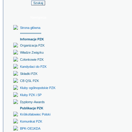
Nawigacja
Strona główna
******************
Informacje PZK
Organizacja PZK
Władze Związku
Członkowie PZK
Kandydaci do PZK
Składki PZK
CB QSL PZK
Kluby ogólnopolskie PZK
Kluby PZK i SP
Dyplomy-Awards
Publikacje PZK
Krótkofalowiec Polski
Komunikat PZK
BPK-OE1KDA