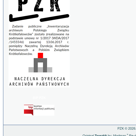
BIP PZK
PZK © 2026.
Original
TweakIt
by: Madman
ˇ
Re-d