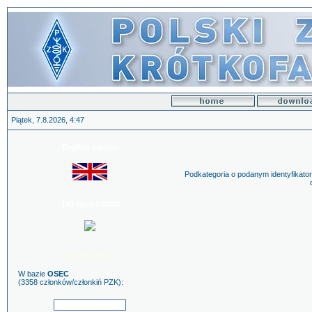
Piątek, 7.8.2026, 4:47
English version
Podkategoria o podanym identyfikator
100-lecie GDYNI
Szukaj znaku
W bazie
OSEC
(3358 członków/członkiń PZK):