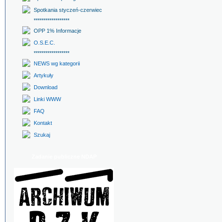
Spotkania styczeń-czerwiec
******************
OPP 1% Informacje
O.S.E.C.
******************
NEWS wg kategorii
Artykuły
Download
Linki WWW
FAQ
Kontakt
Szukaj
Zadanie publiczne NDAP