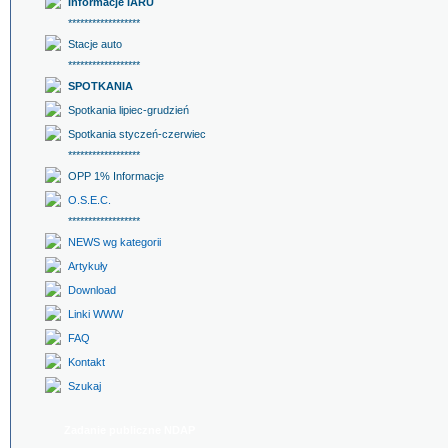
Informacje IARU
******************
Stacje auto
******************
SPOTKANIA
Spotkania lipiec-grudzień
Spotkania styczeń-czerwiec
******************
OPP 1% Informacje
O.S.E.C.
******************
NEWS wg kategorii
Artykuły
Download
Linki WWW
FAQ
Kontakt
Szukaj
Zadanie publiczne NDAP