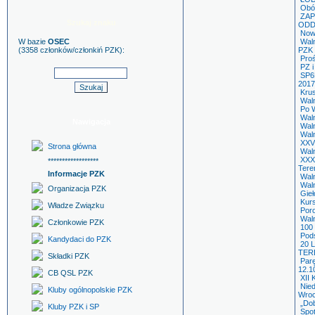
Obó
ZAP
Szukaj znaku
ODD
Now
W bazie
OSEC
Wal
(3358 członków/członkiń PZK):
PZK
Proś
PZ i
SP6
2017
Kru
Wal
Po 
Wal
Nawigacja
Wal
Wal
XXV
Strona główna
Wal
XXX
******************
Tere
Informacje PZK
Wal
Wal
Organizacja PZK
Gieł
Kurs
Władze Związku
Por
Wal
Członkowie PZK
100 
Pod
Kandydaci do PZK
20
TER
Składki PZK
Parę
12.1
CB QSL PZK
XII 
Nie
Kluby ogólnopolskie PZK
Wroc
„Dob
Kluby PZK i SP
Spot