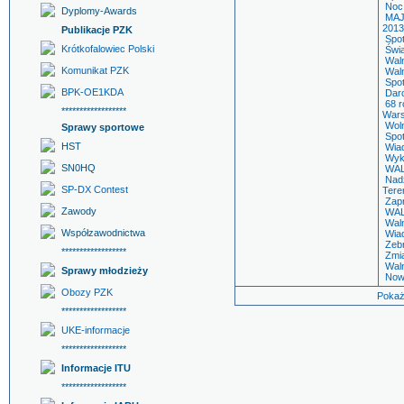
Noc
Dyplomy-Awards
MA
2013
Publikacje PZK
Spo
Krótkofalowiec Polski
Świ
Wal
Komunikat PZK
Wal
Spot
BPK-OE1KDA
Dar
68 r
******************
War
Wol
Sprawy sportowe
Spo
HST
Wia
Wyk
SN0HQ
WAL
Nad
SP-DX Contest
Tere
Zap
Zawody
WAL
Wal
Współzawodnictwa
Wia
Zeb
******************
Zmi
Wal
Sprawy młodzieży
Now
Obozy PZK
Pokaż
******************
UKE-informacje
******************
Informacje ITU
******************