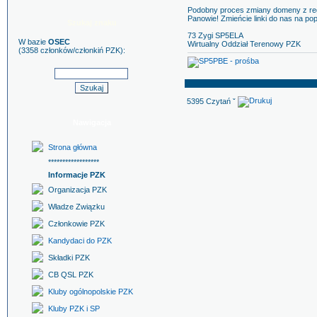
Podobny proces zmiany domeny z regi
Panowie! Zmieńcie linki do nas na pop
Szukaj znaku
73 Zygi SP5ELA
W bazie
OSEC
Wirtualny Oddział Terenowy PZK
(3358 członków/członkiń PZK):
5395 Czytań ˇ
Nawigacja
Strona główna
******************
Informacje PZK
Organizacja PZK
Władze Związku
Członkowie PZK
Kandydaci do PZK
Składki PZK
CB QSL PZK
Kluby ogólnopolskie PZK
Kluby PZK i SP