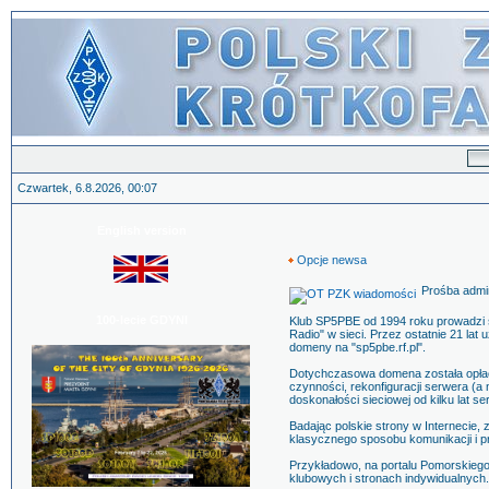
Czwartek, 6.8.2026, 00:07
English version
Opcje newsa
Prośba admin
100-lecie GDYNI
Klub SP5PBE od 1994 roku prowadzi se
Radio" w sieci. Przez ostatnie 21 la
domeny na "sp5pbe.rf.pl".
Dotychczasowa domena została opłac
czynności, rekonfiguracji serwera (a 
doskonałości sieciowej od kilku lat s
Badając polskie strony w Internecie,
klasycznego sposobu komunikacji i pr
Przykładowo, na portalu Pomorskiego 
klubowych i stronach indywidualnych.