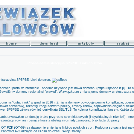
Prośba administracyjna SP5PBE. Linki do stron.
istracyjna SP5PBE. Linki do stron.
rwer i portal w Internecie - obecnie używana jest nowa domena: (https://sp5pbe.rf.pl). To 
t używaliśmy domeny regionalnej "waw.pl". W związku ze zmianą ceny domeny u rejestratora
ona na "ostatni rok" w grudniu 2016 r. Zmiana domeny powoduje pewne komplikacje, oper
nawet serwerów), rekonfigurację serwera poczty, zmiany linków, zapewnienia ciągłości działa
erwer SP5PBE używa również certyfikatu SSL/TLS. To kolejna komplikacja i koszty. Każda dome
 zaobserwowałem tendencję braku przyrostu stron klubowych (indywidualnych również). Inne
ezentacji, również rosnące koszty obsługi informatycznej oraz brak ludzi do pracy.
OT PZK (OT-09) są dawno nie zmieniane linki do polskich stron. Podobna sytuacja jest na 
 Panowie! Aktualizujcie od czasu do czasu swoje strony!