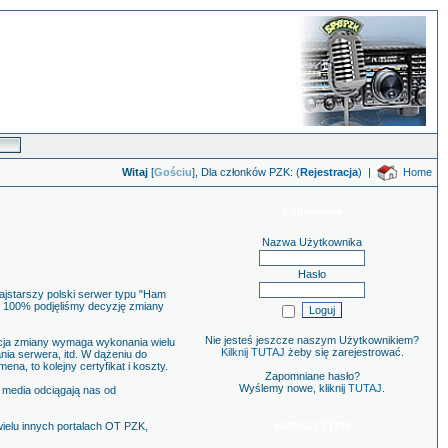
Witaj
[
Gościu
], Dla członków PZK: (
Rejestracja
)
|
Home
Logowanie
Nazwa Użytkownika
Hasło
najstarszy polski serwer typu "Ham
 o 100% podjęliśmy decyzję zmiany
Nie jesteś jeszcze naszym Użytkownikiem?
acja zmiany wymaga wykonania wielu
Kilknij TUTAJ
żeby się zarejestrować.
nia serwera, itd. W dążeniu do
na, to kolejny certyfikat i koszty.
Zapomniane hasło?
Wyślemy nowe, kliknij
TUTAJ
.
 media odciągają nas od
wielu innych portalach OT PZK,
NEWSLETTER