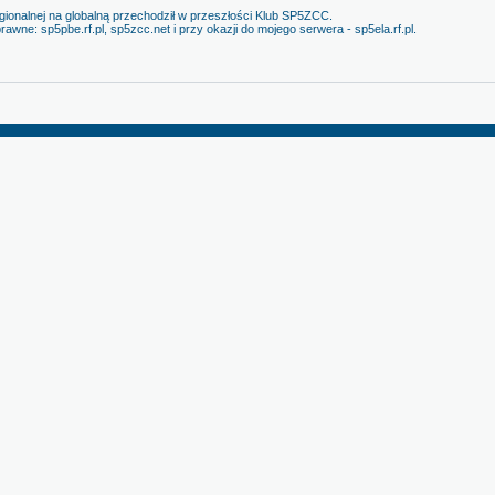
onalnej na globalną przechodził w przeszłości Klub SP5ZCC.
rawne: sp5pbe.rf.pl, sp5zcc.net i przy okazji do mojego serwera - sp5ela.rf.pl.