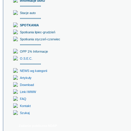
Informacje IARU
******************
Stacje auto
******************
SPOTKANIA
Spotkania lipiec-grudzień
Spotkania styczeń-czerwiec
******************
OPP 1% Informacje
O.S.E.C.
******************
NEWS wg kategorii
Artykuły
Download
Linki WWW
FAQ
Kontakt
Szukaj
Zadanie publiczne NDAP