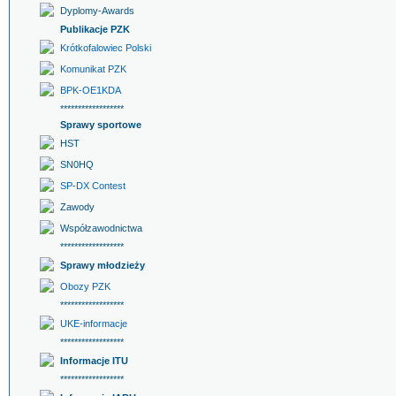
Dyplomy-Awards
Publikacje PZK
Krótkofalowiec Polski
Komunikat PZK
BPK-OE1KDA
******************
Sprawy sportowe
HST
SN0HQ
SP-DX Contest
Zawody
Współzawodnictwa
******************
Sprawy młodzieży
Obozy PZK
******************
UKE-informacje
******************
Informacje ITU
******************