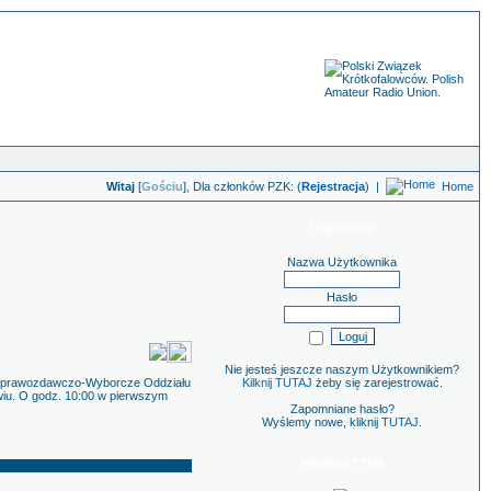
Witaj
[
Gościu
], Dla członków PZK: (
Rejestracja
)
|
Home
Logowanie
Nazwa Użytkownika
Hasło
Nie jesteś jeszcze naszym Użytkownikiem?
e Sprawozdawczo-Wyborcze Oddziału
Kilknij TUTAJ
żeby się zarejestrować.
awiu. O godz. 10:00 w pierwszym
Zapomniane hasło?
Wyślemy nowe, kliknij
TUTAJ
.
NEWSLETTER