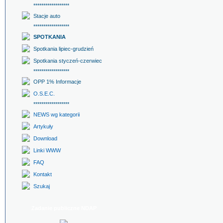
******************
Stacje auto
******************
SPOTKANIA
Spotkania lipiec-grudzień
Spotkania styczeń-czerwiec
******************
OPP 1% Informacje
O.S.E.C.
******************
NEWS wg kategorii
Artykuły
Download
Linki WWW
FAQ
Kontakt
Szukaj
Zadanie publiczne NDAP