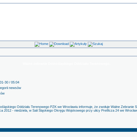
Walne zebranie Dolnośląskiego Oddziału Terenowego.
01-30 / 05:04
tegorii newsów
sów
nośląskiego Oddziału Terenowego PZK we Wrocławiu informuje, że zwołuje Walne Zebrani
ca 2012 - niedziela, w Sali Śląskiego Okręgu Wojskowego przy ulicy Pretficza 24 we Wrocł