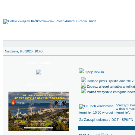
Niedziela, 9.8.2026, 10:40
English version
Opcje newsa
Dodane przez
sp6ifn
dnia 2012-
100-lecie GDYNI
Zobacz
więcej
tematów w tej ka
Pokaż
wszystkie kategorie new
"Zarząd Dol
w dniu 4 mar
terminie i 10:30 w drugim terminie".
Za Zarząd: sekretarz DOT - SP6IFN