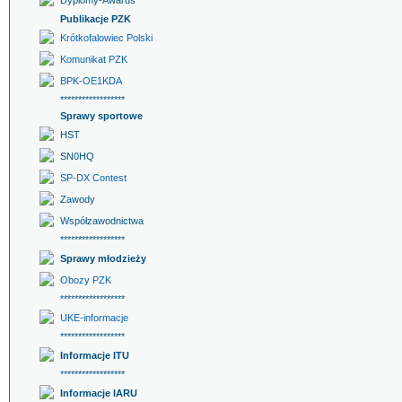
Dyplomy-Awards
Publikacje PZK
Krótkofalowiec Polski
Komunikat PZK
BPK-OE1KDA
******************
Sprawy sportowe
HST
SN0HQ
SP-DX Contest
Zawody
Współzawodnictwa
******************
Sprawy młodzieży
Obozy PZK
******************
UKE-informacje
******************
Informacje ITU
******************
Informacje IARU