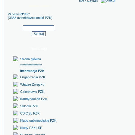
5067 Czytań ˇ
Szukaj znaku
W bazie
OSEC
(3358 członków/członkiń PZK):
Nawigacja
Strona główna
******************
Informacje PZK
Organizacja PZK
Władze Związku
Członkowie PZK
Kandydaci do PZK
Składki PZK
CB QSL PZK
Kluby ogólnopolskie PZK
Kluby PZK i SP