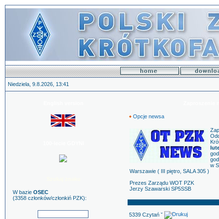
Niedziela, 9.8.2026, 13:41
English version
Zaproszenie 
Opcje newsa
Zap
Odd
Kró
100-lecie GDYNI
lut
god
god
w S
Warszawie ( III piętro, SALA 305 )
Szukaj znaku
Prezes Zarządu WOT PZK
Jerzy Szawarski SP5SSB
W bazie
OSEC
(3358 członków/członkiń PZK):
5339 Czytań ˇ