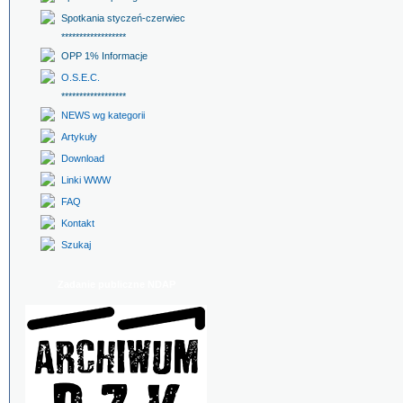
Spotkania styczeń-czerwiec
******************
OPP 1% Informacje
O.S.E.C.
******************
NEWS wg kategorii
Artykuły
Download
Linki WWW
FAQ
Kontakt
Szukaj
Zadanie publiczne NDAP