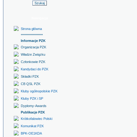
Nawigacja
Strona główna
******************
Informacje PZK
Organizacja PZK
Władze Związku
Członkowie PZK
Kandydaci do PZK
Składki PZK
CB QSL PZK
Kluby ogólnopolskie PZK
Kluby PZK i SP
Dyplomy-Awards
Publikacje PZK
Krótkofalowiec Polski
Komunikat PZK
BPK-OE1KDA