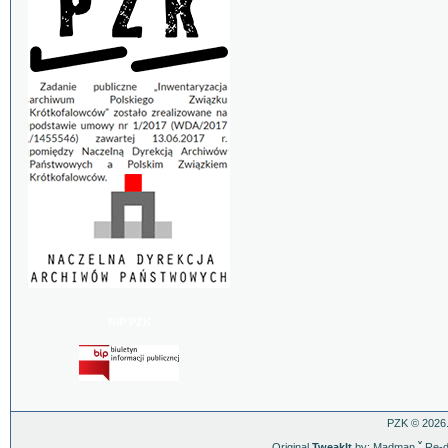
BIP PZK
PZK © 2026.
Original
TweakIt
by: Madman
ˇ
Re-d