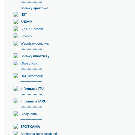
******************
Sprawy sportowe
HST
SN0HQ
SP-DX Contest
Zawody
Współzawodnictwa
******************
Sprawy młodzieży
Obozy PZK
******************
UKE-informacje
******************
Informacje ITU
******************
Informacje IARU
******************
Stacje auto
******************
SPOTKANIA
Spotkania lipiec-grudzień