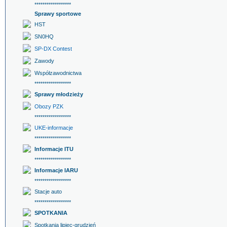
******************
Sprawy sportowe
HST
SN0HQ
SP-DX Contest
Zawody
Współzawodnictwa
******************
Sprawy młodzieży
Obozy PZK
******************
UKE-informacje
******************
Informacje ITU
******************
Informacje IARU
******************
Stacje auto
******************
SPOTKANIA
Spotkania lipiec-grudzień