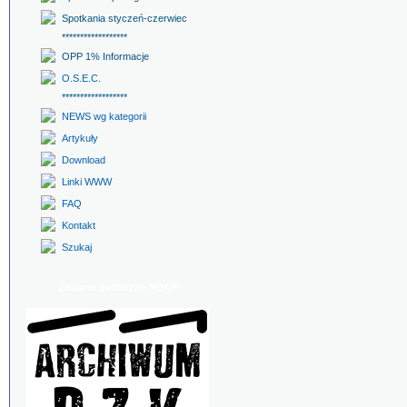
Spotkania styczeń-czerwiec
******************
OPP 1% Informacje
O.S.E.C.
******************
NEWS wg kategorii
Artykuły
Download
Linki WWW
FAQ
Kontakt
Szukaj
Zadanie publiczne NDAP