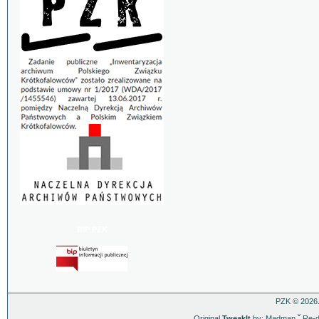
BIP PZK
PZK © 2026.
Original
TweakIt
by: Madman
ˇ
Re-d