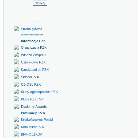
Nawigacja
Strona główna
******************
Informacje PZK
Organizacja PZK
Władze Związku
Członkowie PZK
Kandydaci do PZK
Składki PZK
CB QSL PZK
Kluby ogólnopolskie PZK
Kluby PZK i SP
Dyplomy-Awards
Publikacje PZK
Krótkofalowiec Polski
Komunikat PZK
BPK-OE1KDA