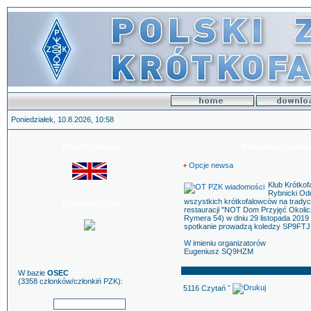
Poniedziałek, 10.8.2026, 10:58
English version
Barbórkowe spotk
Opcje newsa
Klub Krótko
Rybnicki Od
wszystkich krótkofalowców na tradycy
100-lecie GDYNI
restauracji "NOT Dom Przyjęć Okoli
Rymera 54) w dniu 29 listopada 2019 
spotkanie prowadzą koledzy SP9FTJ 
W imieniu organizatorów
Eugeniusz SQ9HZM
Szukaj znaku
W bazie
OSEC
(3358 członków/członkiń PZK):
5116 Czytań ˇ