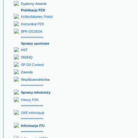
Dyplomy-Awards
Publikacje PZK
Krótkofalowiec Polski
Komunikat PZK
BPK-OE1KDA
******************
Sprawy sportowe
HST
SN0HQ
SP-DX Contest
Zawody
Współzawodnictwa
******************
Sprawy młodzieży
Obozy PZK
******************
UKE-informacje
******************
Informacje ITU
******************