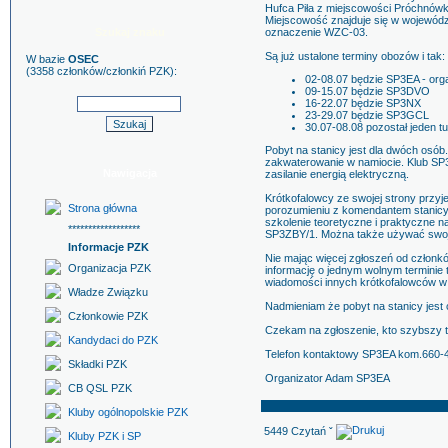
Hufca Piła z miejscowości Próchnówk
Miejscowość znajduje się w wojewód
Szukaj znaku
oznaczenie WZC-03.
Są już ustalone terminy obozów i tak:
W bazie
OSEC
(3358 członków/członkiń PZK):
02-08.07 będzie SP3EA - organ
09-15.07 będzie SP3DVO
16-22.07 będzie SP3NX
23-29.07 będzie SP3GCL
30.07-08.08 pozostał jeden t
Pobyt na stanicy jest dla dwóch osó
zakwaterowanie w namiocie. Klub SP
Nawigacja
zasilanie energią elektryczną.
Krótkofalowcy ze swojej strony przy
Strona główna
porozumieniu z komendantem stanicy
szkolenie teoretyczne i praktyczne na
******************
SP3ZBY/1. Można także używać swoj
Informacje PZK
Nie mając więcej zgłoszeń od człon
Organizacja PZK
informację o jednym wolnym terminie tj.
wiadomości innych krótkofalowców w k
Władze Związku
Nadmieniam że pobyt na stanicy jest 
Członkowie PZK
Czekam na zgłoszenie, kto szybszy t
Kandydaci do PZK
Telefon kontaktowy SP3EA kom.660-4
Składki PZK
Organizator Adam SP3EA
CB QSL PZK
Kluby ogólnopolskie PZK
5449 Czytań ˇ
Kluby PZK i SP