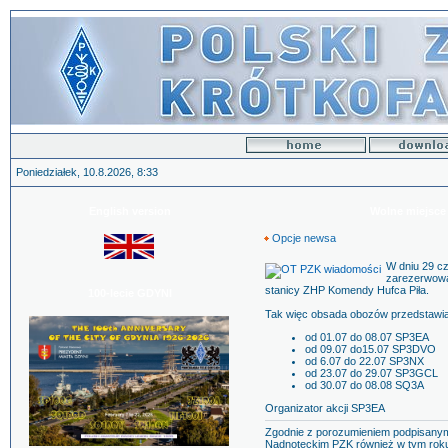
Poniedziałek, 10.8.2026, 8:33
English version
Wolne miejsce
Opcje newsa
W dniu 29 cz
zarezerwowa
stanicy ZHP Komendy Hufca Piła.
100-lecie GDYNI
Tak więc obsada obozów przedstawia
od 01.07 do 08.07 SP3EA
od 09.07 do15.07 SP3DVO
od 6.07 do 22.07 SP3NX
od 23.07 do 29.07 SP3GCL
od 30.07 do 08.08 SQ3A
Organizator akcji SP3EA
Zgodnie z porozumieniem podpisany
Nadnoteckim PZK również w tym rok