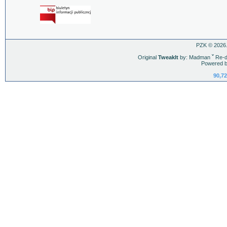
PZK © 2026.
Original
TweakIt
by: Madman
ˇ
Re-d
Powered b
90,72