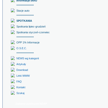
Informacje IARU
******************
Stacje auto
******************
SPOTKANIA
Spotkania lipiec-grudzień
Spotkania styczeń-czerwiec
******************
OPP 1% Informacje
O.S.E.C.
******************
NEWS wg kategorii
Artykuły
Download
Linki WWW
FAQ
Kontakt
Szukaj
Zadanie publiczne NDAP