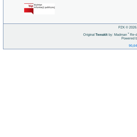
PZK © 2026.
Original
TweakIt
by: Madman
ˇ
Re-d
Powered b
90,64