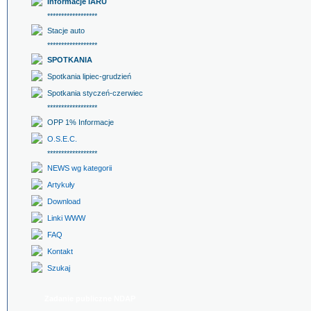
Informacje IARU
******************
Stacje auto
******************
SPOTKANIA
Spotkania lipiec-grudzień
Spotkania styczeń-czerwiec
******************
OPP 1% Informacje
O.S.E.C.
******************
NEWS wg kategorii
Artykuły
Download
Linki WWW
FAQ
Kontakt
Szukaj
Zadanie publiczne NDAP