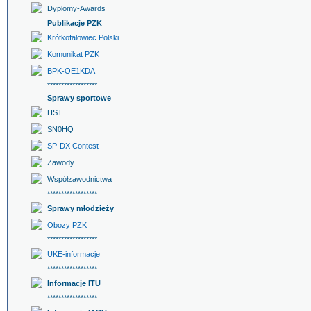
Dyplomy-Awards
Publikacje PZK
Krótkofalowiec Polski
Komunikat PZK
BPK-OE1KDA
******************
Sprawy sportowe
HST
SN0HQ
SP-DX Contest
Zawody
Współzawodnictwa
******************
Sprawy młodzieży
Obozy PZK
******************
UKE-informacje
******************
Informacje ITU
******************