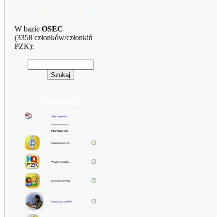
Szukaj znaku
W bazie
OSEC
(3358 członków/członkiń
PZK):
Nawigacja
Strona główna
******************
Informacje PZK
Organizacja PZK
Władze Związku
Członkowie PZK
Kandydaci do PZK