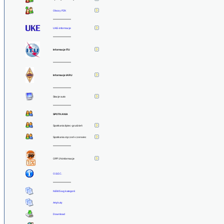
Obozy PZK
******************
UKE-informacje
******************
Informacje ITU
******************
Informacje IARU
******************
Stacje auto
******************
SPOTKANIA
Spotkania lipiec-grudzień
Spotkania styczeń-czerwiec
******************
OPP 1% Informacje
O.S.E.C.
******************
NEWS wg kategorii
Artykuły
Download