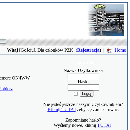
Witaj
[
Gościu
], Dla członków PZK: (
Rejestracja
)
|
Home
Logowanie
Nazwa Użytkownika
meulemere ON4WW
Hasło
Pobierz
Nie jesteś jeszcze naszym Użytkownikiem?
Kilknij TUTAJ
żeby się zarejestrować.
Zapomniane hasło?
Wyślemy nowe, kliknij
TUTAJ
.