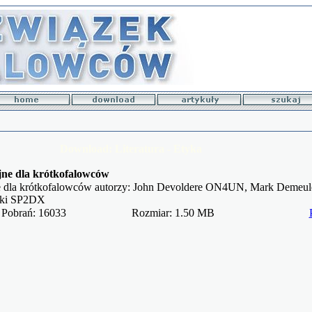
Download: Literatura - Etyka
jne dla krótkofalowców
jne dla krótkofalowców autorzy: John Devoldere ON4UN, Mark De
cki SP2DX
Pobrań: 16033
Rozmiar: 1.50 MB