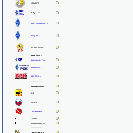
Składki PZK
CB QSL PZK
Kluby ogólnopolskie PZK
Kluby PZK i SP
Dyplomy-Awards
Publikacje PZK
Krótkofalowiec Polski
Komunikat PZK
BPK-OE1KDA
******************
Sprawy sportowe
HST
SN0HQ
SP-DX Contest
Zawody
Współzawodnictwa
******************
Sprawy młodzieży