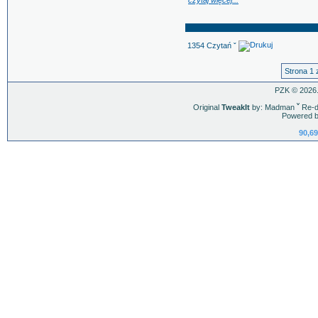
czytaj więcej...
1354 Czytań ˇ
Strona 1 
PZK © 2026.
Original
TweakIt
by: Madman
ˇ
Re-d
Powered b
90,69