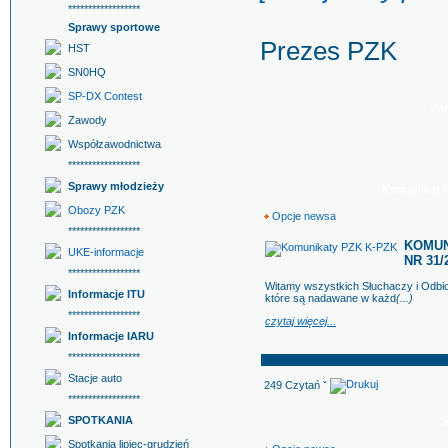
******************
Sprawy sportowe
Prezes PZK
HST
SN0HQ
SP-DX Contest
Par
Zawody
Współzawodnictwa
******************
Sprawy młodzieży
Komunikat PZ
Obozy PZK
Opcje newsa
******************
KOMUNI
UKE-informacje
NR 31/2
******************
Witamy wszystkich Słuchaczy i Odb
Informacje ITU
które są nadawane w każd
(...)
******************
czytaj więcej...
Informacje IARU
******************
Stacje auto
249 Czytań ˇ
******************
SPOTKANIA
J
Spotkania lipiec-grudzień