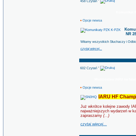
458 Czytań ˇ
Komunikat PZ
Opcje newsa
Komun
NR 28
Witamy wszystkich Słuchaczy i Odb
czytaj więcej...
602 Czytań ˇ
Mistrzostwa IARU na fala
Opcje newsa
IARU HF Champ
Już wkrótce kolejne zawody IA
najważniejszych wydarzeń w ka
zapraszamy
(...)
czytaj więcej...