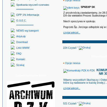
Opcje newsa
Spotkania styczeń-czerwiec
SP6BXP SK
******************
Z przykrością zawiadamiamy, że 28.0
OPP 1% Informacje
DX-ów wieloletni Prezes Sudeckiego
O.S.E.C.
Niech spoczywa w spokoju.
******************
Pogrzeb Śp. Jerzego odbędzie się w 
NEWS wg kategorii
czytaj więcej...
Artykuły
Download
224 Czytań ˇ
Linki WWW
FAQ
Komunikat PZ
Kontakt
Opcje newsa
Szukaj
KOMUNI
NR 30
Zadanie publiczne NDAP
Witamy wszystkich Słuchaczy i Odb
które są nadawane w każdą środę,
(..
czytaj więcej...
521 Czytań ˇ