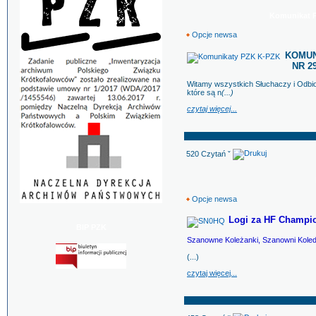
Komunikat PZ
Opcje newsa
KOMUNI
NR 29
Witamy wszystkich Słuchaczy i Odb
które są n
(...)
czytaj więcej...
520 Czytań ˇ
Opcje newsa
Logi za HF Champi
BIP PZK
Szanowne Koleżanki, Szanowni Koled
(...)
czytaj więcej...