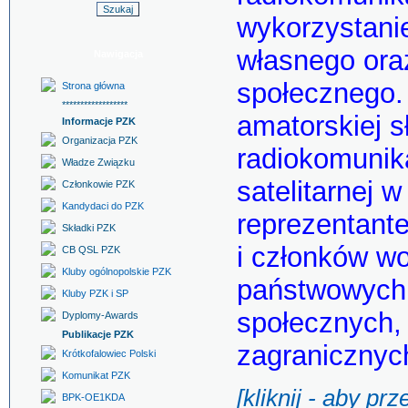
wykorzystani
własnego ora
Nawigacja
społecznego.
Strona główna
******************
amatorskiej s
Informacje PZK
Organizacja PZK
radiokomunika
Władze Związku
satelitarnej 
Członkowie PZK
Kandydaci do PZK
reprezentant
Składki PZK
i członków wo
CB QSL PZK
Kluby ogólnopolskie PZK
państwowych i
Kluby PZK i SP
społecznych, 
Dyplomy-Awards
Publikacje PZK
zagranicznyc
Krótkofalowiec Polski
Komunikat PZK
[kliknij - aby pr
BPK-OE1KDA