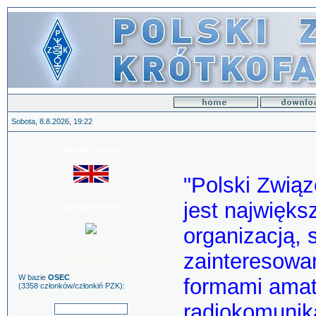
Sobota, 8.8.2026, 19:22
English version
"Polski Zwią
jest najwięks
100-lecie GDYNI
organizacją, 
zainteresowa
Szukaj znaku
W bazie
OSEC
formami amat
(3358 członków/członkiń PZK):
radiokomunikac