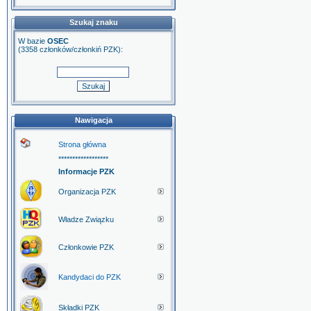
Szukaj znaku
W bazie
OSEC
(3358 członków/członkiń PZK):
Nawigacja
Strona główna
******************
Informacje PZK
Organizacja PZK
Władze Związku
Członkowie PZK
Kandydaci do PZK
Składki PZK