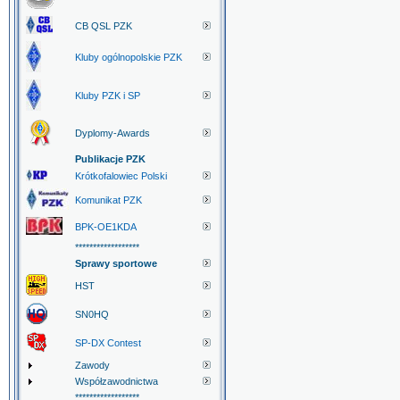
CB QSL PZK
Kluby ogólnopolskie PZK
Kluby PZK i SP
Dyplomy-Awards
Publikacje PZK
Krótkofalowiec Polski
Komunikat PZK
BPK-OE1KDA
******************
Sprawy sportowe
HST
SN0HQ
SP-DX Contest
Zawody
Współzawodnictwa
******************