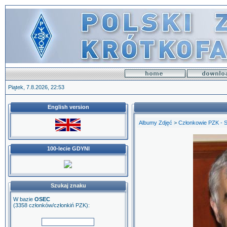
Piątek, 7.8.2026, 22:53
English version
Albumy Zdjęć
>
Członkowie PZK - 
100-lecie GDYNI
Szukaj znaku
W bazie
OSEC
(3358 członków/członkiń PZK):