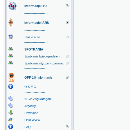
Informacje ITU
******************
Informacje IARU
******************
Stacje auto
******************
SPOTKANIA
Spotkania lipiec-grudzień
Spotkania styczeń-czerwiec
******************
OPP 1% Informacje
O.S.E.C.
******************
NEWS wg kategorii
Artykuły
Download
Linki WWW
FAQ