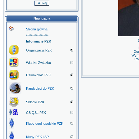
Nawigacja
Strona główna
******************
Informacje PZK
Organizacja PZK
Do
Wymi
Roz
Władze Związku
Członkowie PZK
Kandydaci do PZK
Składki PZK
CB QSL PZK
Kluby ogólnopolskie PZK
Kluby PZK i SP