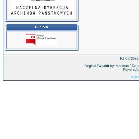
BIP PZK
PZK © 2026.
Original
TweakIt
by: Madman
ˇ
Re-d
Powered b
90,67