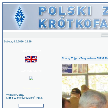
Sobota, 8.8.2026, 22:28
English version
Albumy Zdjęć
>
Targi radiowe AVRM 20
100-lecie GDYNI
Szukaj znaku
W bazie
OSEC
(3358 członków/członkiń PZK):