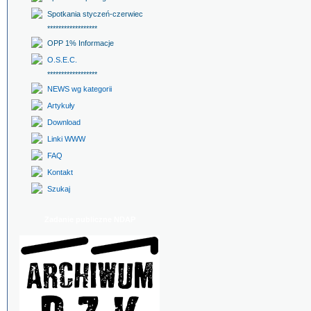
Spotkania styczeń-czerwiec
******************
OPP 1% Informacje
O.S.E.C.
******************
NEWS wg kategorii
Artykuły
Download
Linki WWW
FAQ
Kontakt
Szukaj
Zadanie publiczne NDAP