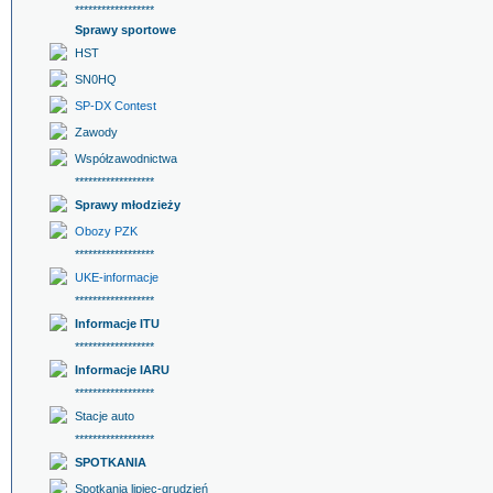
******************
Sprawy sportowe
HST
SN0HQ
SP-DX Contest
Zawody
Współzawodnictwa
******************
Sprawy młodzieży
Obozy PZK
******************
UKE-informacje
******************
Informacje ITU
******************
Informacje IARU
******************
Stacje auto
******************
SPOTKANIA
Spotkania lipiec-grudzień