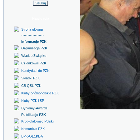
Nawigacja
Strona główna
******************
Informacje PZK
Organizacja PZK
Władze Związku
Członkowie PZK
Kandydaci do PZK
Składki PZK
CB QSL PZK
Kluby ogólnopolskie PZK
Kluby PZK i SP
Dyplomy-Awards
Publikacje PZK
Krótkofalowiec Polski
Komunikat PZK
BPK-OE1KDA