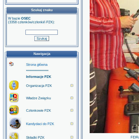
Szukaj znaku
W bazie
OSEC
(3358 członków/członkiń PZK):
Nawigacja
Strona główna
******************
Informacje PZK
Organizacja PZK
Władze Związku
Członkowie PZK
Kandydaci do PZK
FEIRA
Składki PZK