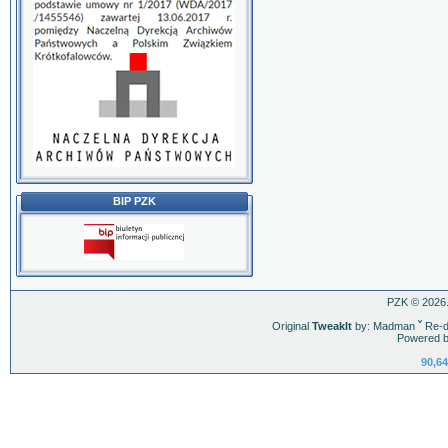
BIP PZK
PZK © 2026.
Original
TweakIt
by: Madman
ˇ
Re-d
Powered b
90,64