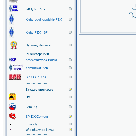
CB QSL PZK
Do
Wymi
Ro
Kluby ogólnopolskie PZK
Kluby PZK i SP
Dyplomy-Awards
Publikacje PZK
Krótkofalowiec Polski
Komunikat PZK
BPK-OE1KDA
******************
Sprawy sportowe
HST
SN0HQ
SP-DX Contest
Zawody
Współzawodnictwa
******************