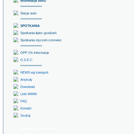
Informacje IARU
******************
Stacje auto
******************
SPOTKANIA
Spotkania lipiec-grudzień
Spotkania styczeń-czerwiec
******************
OPP 1% Informacje
O.S.E.C.
******************
NEWS wg kategorii
Artykuły
Download
Linki WWW
FAQ
Kontakt
Szukaj
Zadanie publiczne NDAP