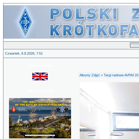
Czwartek, 6.8.2026, 7:51
English version
Albumy Zdjęć
>
Targi radiowe AVRM 20
100-lecie GDYNI