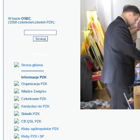
Szukaj znaku
W bazie
OSEC
(3358 członków/członkiń PZK):
Nawigacja
Strona główna
******************
Informacje PZK
Organizacja PZK
Władze Związku
Członkowie PZK
Kandydaci do PZK
Składki PZK
CB QSL PZK
Kluby ogólnopolskie PZK
Kluby PZK i SP