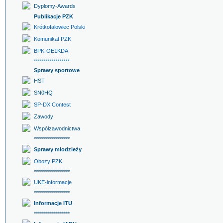
Dyplomy-Awards
Publikacje PZK
Krótkofalowiec Polski
Komunikat PZK
BPK-OE1KDA
******************
Sprawy sportowe
HST
SN0HQ
SP-DX Contest
Zawody
Współzawodnictwa
******************
Sprawy młodzieży
Obozy PZK
******************
UKE-informacje
******************
Informacje ITU
******************