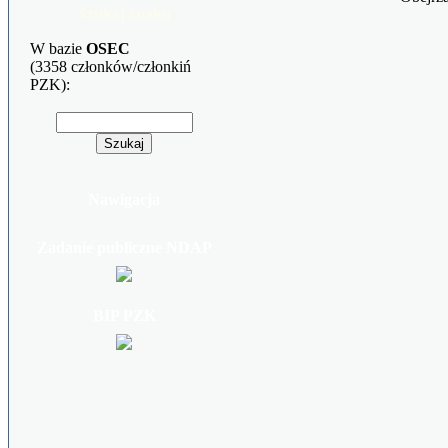
Szukaj znaku
W bazie
OSEC
(3358 członków/członkiń
PZK):
Nawigacja
Zadanie publiczne NDAP
BIP PZK