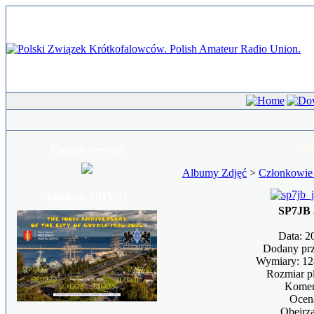
Zd
English version
Albumy Zdjęć
>
Członkowie
100-lecie GDYNI
SP7JB 
Data: 2
Dodany pr
Wymiary: 128
Rozmiar p
Komen
Ocen
Obejrz