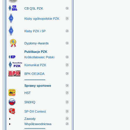
CB QSL PZK
Kluby ogólnopolskie PZK
Kluby PZK i SP
Dyplomy-Awards
Publikacje PZK
Krótkofalowiec Polski
Komunikat PZK
BPK-OE1KDA
******************
Sprawy sportowe
HST
SN0HQ
SP-DX Contest
Zawody
Współzawodnictwa
******************