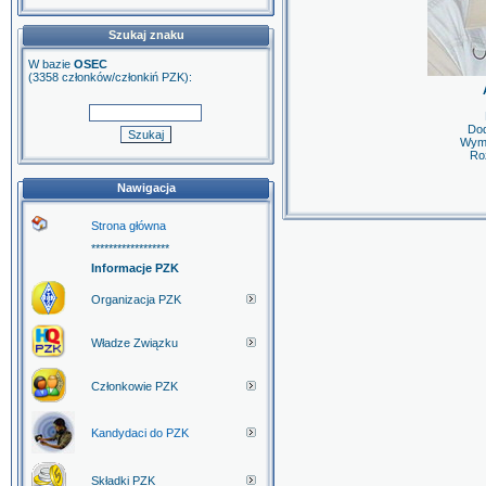
Szukaj znaku
W bazie
OSEC
(3358 członków/członkiń PZK):
Do
Wymi
Roz
Nawigacja
Strona główna
******************
Informacje PZK
Organizacja PZK
Władze Związku
Członkowie PZK
Kandydaci do PZK
Składki PZK