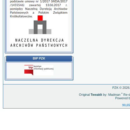
BIP PZK
PZK © 2026.
Original
TweakIt
by: Madman
ˇ
Re-d
Powered b
90,65