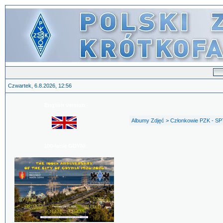
Czwartek, 6.8.2026, 12:56
English version
Albumy Zdjęć
>
Członkowie PZK - SP
100-lecie GDYNI