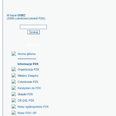
Szukaj znaku
W bazie
OSEC
(3358 członków/członkiń PZK):
Nawigacja
Strona główna
******************
Informacje PZK
Organizacja PZK
Władze Związku
Członkowie PZK
Kandydaci do PZK
Składki PZK
CB QSL PZK
Kluby ogólnopolskie PZK
Kluby PZK i SP