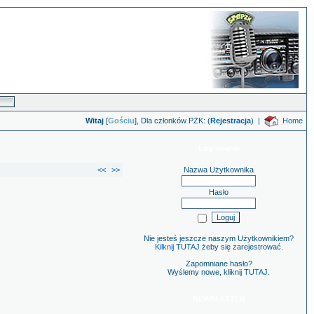
Witaj
[
Gościu
], Dla członków PZK: (
Rejestracja
)
|
Home
Logowanie
<<
>>
Nazwa Użytkownika
Hasło
Nie jesteś jeszcze naszym Użytkownikiem?
Kilknij TUTAJ
żeby się zarejestrować.
Zapomniane hasło?
Wyślemy nowe, kliknij
TUTAJ
.
NEWSLETTER