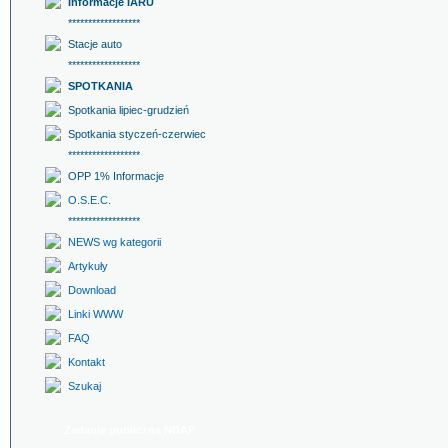
Informacje IARU
******************
Stacje auto
******************
SPOTKANIA
Spotkania lipiec-grudzień
Spotkania styczeń-czerwiec
******************
OPP 1% Informacje
O.S.E.C.
******************
NEWS wg kategorii
Artykuły
Download
Linki WWW
FAQ
Kontakt
Szukaj
Zadanie publiczne NDAP