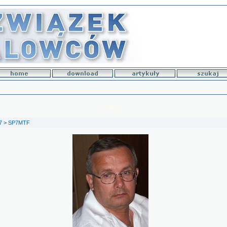
Zdjęcie
7
>
SP7MTF