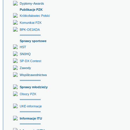
Dyplomy-Awards
Publikacje PZK
Krótkofalowiec Polski
Komunikat PZK
BPK-OE1KDA
******************
Sprawy sportowe
HST
SN0HQ
SP-DX Contest
Zawody
Współzawodnictwa
******************
Sprawy młodzieży
Obozy PZK
******************
UKE-informacje
******************
Informacje ITU
******************