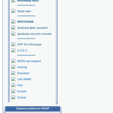
Informacje IARU
******************
Stacje auto
******************
SPOTKANIA
Spotkania lipiec-grudzień
Spotkania styczeń-czerwiec
******************
OPP 1% Informacje
O.S.E.C.
******************
NEWS wg kategorii
Artykuły
Download
Linki WWW
FAQ
Kontakt
Szukaj
Zadanie publiczne NDAP