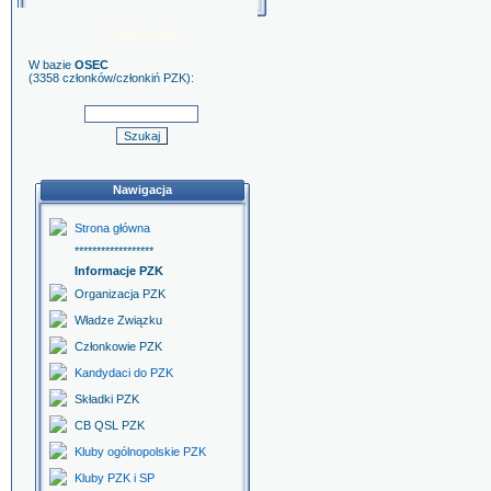
Szukaj znaku
W bazie
OSEC
(3358 członków/członkiń PZK):
Nawigacja
Strona główna
******************
Informacje PZK
Organizacja PZK
Władze Związku
Członkowie PZK
Kandydaci do PZK
Składki PZK
CB QSL PZK
Kluby ogólnopolskie PZK
Kluby PZK i SP