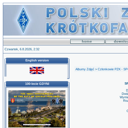
Czwartek, 6.8.2026, 2:32
English version
Albumy Zdjęć
>
Członkowie PZK - SP
S
100-lecie GDYNI
D
Dod
Wymia
Roz