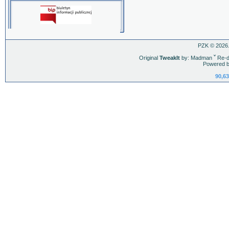
PZK © 2026.
Original
TweakIt
by: Madman
ˇ
Re-d
Powered b
90,63