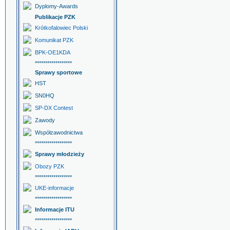
Dyplomy-Awards
Publikacje PZK
Krótkofalowiec Polski
Komunikat PZK
BPK-OE1KDA
******************
Sprawy sportowe
HST
SN0HQ
SP-DX Contest
Zawody
Współzawodnictwa
******************
Sprawy młodzieży
Obozy PZK
******************
UKE-informacje
******************
Informacje ITU
******************