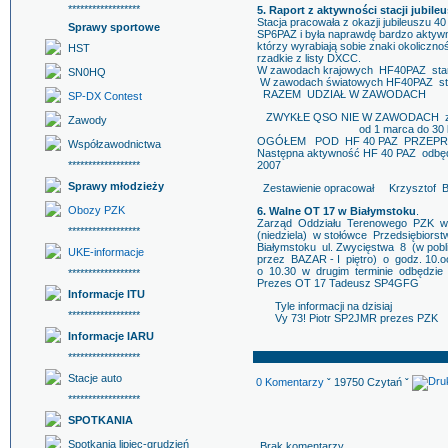
******************
5. Raport z aktywności stacji jubil
Stacja pracowała z okazji jubileuszu 
Sprawy sportowe
SP6PAZ i była naprawdę bardzo aktywn
którzy wyrabiają sobie znaki okolicznoś
HST
rzadkie z listy DXCC.
W zawodach krajowych HF40PAZ st
SN0HQ
W zawodach światowych HF40PAZ st
RAZEM UDZIAŁ W ZAWODACH 
SP-DX Contest
ZWYKŁE QSO NIE W ZAWODACH za
Zawody
od 1 marca do 30 kwiet
OGÓŁEM POD HF 40 PAZ PRZE
Współzawodnictwa
Następna aktywność HF 40 PAZ odbędz
******************
200
Sprawy młodzieży
Zestawienie opracował Krzysztof 
Obozy PZK
6. Walne OT 17 w Białymstoku
.
Zarząd Oddziału Terenowego PZK w 
******************
(niedziela) w stołówce Przedsięb
Białymstoku ul. Zwycięstwa 8 (w po
UKE-informacje
przez BAZAR - I piętro) o godz. 1
o 10.30 w drugim terminie odbędzi
******************
Prezes OT 17 Tadeusz SP4GFG
Informacje ITU
Tyle informacji na dzisiaj
******************
Vy 73! Piotr SP2JMR prezes P
Informacje IARU
******************
Stacje auto
0 Komentarzy
ˇ 19750 Czytań ˇ
******************
SPOTKANIA
Spotkania lipiec-grudzień
Brak komentarzy.