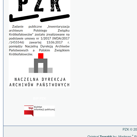
BIP PZK
PZK © 20
Original
TweakIt
by: Madman
ˇ
Re