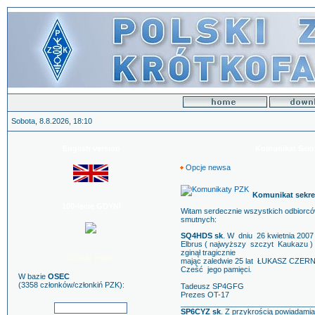
Sobota, 8.8.2026, 18:10
English version
Komunikat Sekre
Opcje newsa
Komunikat sekre
100-lecie GDYNI
Witam serdecznie wszystkich odbiorcó
smutnych:
SQ4HDS sk
. W dniu 26 kwietnia 200
Elbrus ( najwyższy szczyt Kaukazu )
zginął tragicznie
Szukaj znaku
mając zaledwie 25 lat ŁUKASZ CZE
Cześć jego pamięci.
W bazie
OSEC
(3358 członków/członkiń PZK):
Tadeusz SP4GFG
Prezes OT-17
_______________________________
SP6CYZ sk
. Z przykrością powiadamia