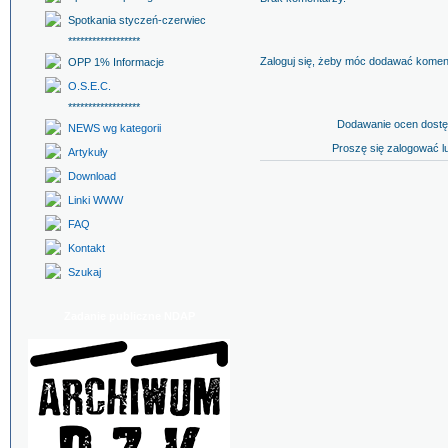
Spotkania styczeń-czerwiec
******************
Zaloguj się, żeby móc dodawać komen
OPP 1% Informacje
O.S.E.C.
******************
Dodawanie ocen dostę
NEWS wg kategorii
Proszę się zalogować l
Artykuły
Download
Linki WWW
FAQ
Kontakt
Szukaj
Zadanie publiczne NDAP