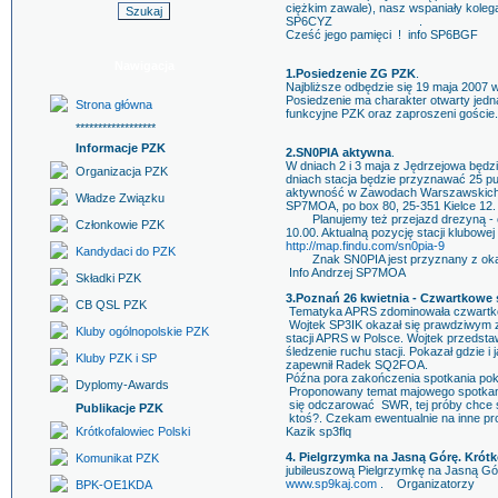
ciężkim zawale), nasz wspaniały kolega
SP6CYZ .
Cześć jego pamięci ! info SP6BGF
Nawigacja
1.Posiedzenie ZG PZK
.
Najbliższe odbędzie się 19 maja 2007
Posiedzenie ma charakter otwarty jed
Strona główna
funkcyjne PZK oraz zaproszeni goście.
******************
Informacje PZK
2.SN0PIA aktywna
.
W dniach 2 i 3 maja z Jędrzejowa będz
Organizacja PZK
dniach stacja będzie przyznawać 25 p
aktywność w Zawodach Warszawskich. K
Władze Związku
SP7MOA, po box 80, 25-351 Kielce 12.
Planujemy też przejazd drezyną - od
Członkowie PZK
10.00. Aktualną pozycję stacji klubowe
http://map.findu.com/sn0pia-9
Kandydaci do PZK
Znak SN0PIA jest przyznany z okazj
Info Andrzej SP7MOA
Składki PZK
3.Poznań 26 kwietnia - Czwartkowe 
CB QSL PZK
Tematyka APRS zdominowała czwartko
Wojtek SP3IK okazał się prawdziwym z
Kluby ogólnopolskie PZK
stacji APRS w Polsce. Wojtek przedst
śledzenie ruchu stacji. Pokazał gdzie
Kluby PZK i SP
zapewnił Radek SQ2FOA.
Późna pora zakończenia spotkania poka
Dyplomy-Awards
Proponowany temat majowego spotkania
się odczarować SWR, tej próby chce 
Publikacje PZK
ktoś?. Czekam ewentualnie na inne pr
Krótkofalowiec Polski
Kazik sp3flq
4. Pielgrzymka na Jasną Górę. Kró
Komunikat PZK
jubileuszową Pielgrzymkę na Jasną Górę
www.sp9kaj.com
. Organizatorzy
BPK-OE1KDA