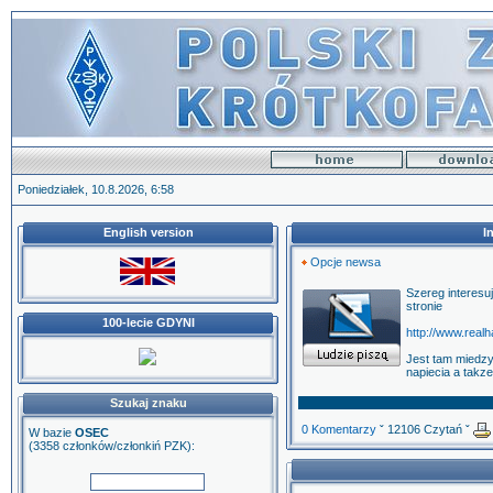
Poniedziałek, 10.8.2026, 6:58
English version
I
Opcje newsa
Szereg interesu
stronie
100-lecie GDYNI
http://www.real
Jest tam miedz
napiecia a takz
Szukaj znaku
0 Komentarzy
ˇ 12106 Czytań ˇ
W bazie
OSEC
(3358 członków/członkiń PZK):