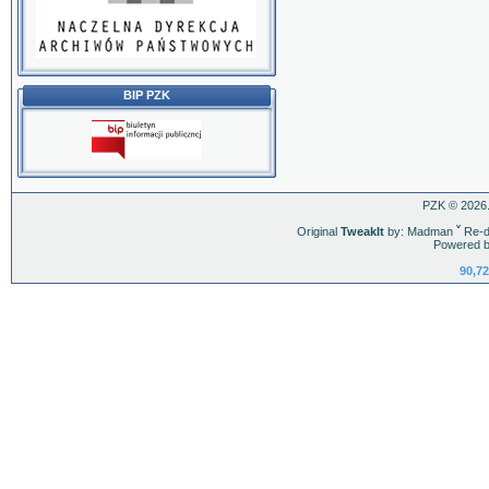
BIP PZK
PZK © 2026.
Original
TweakIt
by: Madman
ˇ
Re-d
Powered b
90,72