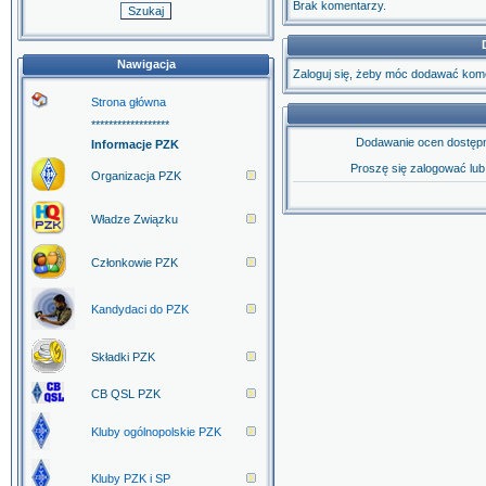
Brak komentarzy.
Nawigacja
Zaloguj się, żeby móc dodawać kom
Strona główna
******************
Dodawanie ocen dostępn
Informacje PZK
Proszę się zalogować lu
Organizacja PZK
Władze Związku
Członkowie PZK
Kandydaci do PZK
Składki PZK
CB QSL PZK
Kluby ogólnopolskie PZK
Kluby PZK i SP