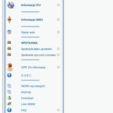
Informacje ITU
******************
Informacje IARU
******************
Stacje auto
******************
SPOTKANIA
Spotkania lipiec-grudzień
Spotkania styczeń-czerwiec
******************
OPP 1% Informacje
O.S.E.C.
******************
NEWS wg kategorii
Artykuły
Download
Linki WWW
FAQ