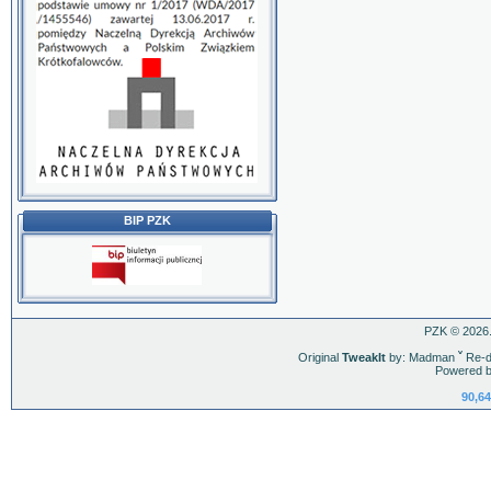
BIP PZK
PZK © 2026.
Original
TweakIt
by: Madman
ˇ
Re-d
Powered b
90,64