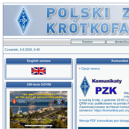
Czwartek, 6.8.2026, 6:40
English version
Komunikat P
Opcje newsa
100-lecie GDYNI
Wit
cot
w każdą środę, o godzinie 18:00 cz
QRM oraz publikowane na portalu P
Zautomatyzowane archiwum komuni
serwerze:
https://komunikat.pzk.org
____________________________
Wersja PDF komunikatu jest dostę