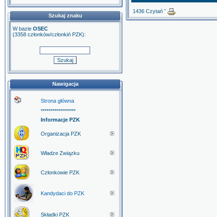
1436 Czytań ˇ
Szukaj znaku
W bazie
OSEC
(3358 członków/członkiń PZK):
Nawigacja
Strona główna
******************
Informacje PZK
Organizacja PZK
Władze Związku
Członkowie PZK
Kandydaci do PZK
Składki PZK