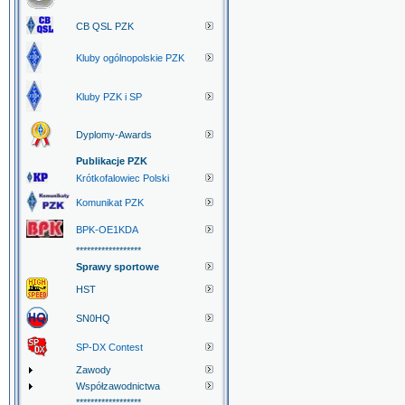
CB QSL PZK
Kluby ogólnopolskie PZK
Kluby PZK i SP
Dyplomy-Awards
Publikacje PZK
Krótkofalowiec Polski
Komunikat PZK
BPK-OE1KDA
******************
Sprawy sportowe
HST
SN0HQ
SP-DX Contest
Zawody
Współzawodnictwa
******************