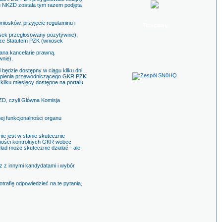
u NKZD została tym razem podjęta
iosków, przyjęcie regulaminu i
Polecamy
sek przegłosowany pozytywnie),
 ze Statutem PZK (wniosek
ana kancelarie prawną.
nie).
będzie dostępny w ciągu kilku dni
tąpienia przewodniczącego GKR PZK
ilku miesięcy dostępne na portalu
ZD, czyli Główna Komisja
ej funkcjonalności organu
 jest w stanie skutecznie
nności kontrolnych GKR wobec
ad może skutecznie działać - ale
z z innymi kandydatami i wybór
rafię odpowiedzieć na te pytania,