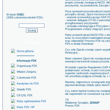
projekt uchwały zwołującej NKZD. M
pozytywnie, na posiedzeniu Zarządu 
Szukaj znaku
Poza sprawami proceduralnymi (wybór
porządku obrad), Zjazd merytorycznie
W bazie
OSEC
- wniosek przewodniczącego GKR PZK
(3358 członków/członkiń PZK):
- wniosek delegata OT-04 o wykreśle
przegłosowany pozytywnie),
- uchwała zobowiązująca Prezydium 
Przygotowane zmiany mają być proc
Pełny protokół obrad NKZD PZK z dnia
wraz ze wszystkimi materiałami poz
oraz odpowiedź Prezesa PZK na zarzu
Nawigacja
PZK w dziale Download.
Czy cele Zjazdu zostały zatem wypeł
Strona główna
Rewizyjna...
******************
Moim zdaniem Zjazd nie rozwiązał pod
Informacje PZK
wewnętrznej kontroli stowarzyszenia.
Organizacja PZK
W świetle zapisów Regulaminu GKR P
podejmować uchwał, co jest rzeczyw
Władze Związku
organów i jednostek organizacyjnych
nie umożliwia podjęcia uchwały np. z w
Członkowie PZK
Niestety, najprostsze rozwiązanie t
Kandydaci do PZK
pięcioosobowego składu (plus dwóch
Składki PZK
Czy zatem będzie konieczne zwołanie 
ale zapewniam że rozważane są różne
CB QSL PZK
73!
Kluby ogólnopolskie PZK
Waldemar Sznajder,
3Z6AEF
Prezes PZK
Kluby PZK i SP