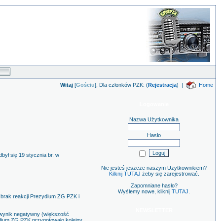
Witaj
[
Gościu
], Dla członków PZK: (
Rejestracja
)
|
Home
Logowanie
Nazwa Użytkownika
Hasło
ył się 19 stycznia br. w
Nie jesteś jeszcze naszym Użytkownikiem?
Kilknij TUTAJ
żeby się zarejestrować.
Zapomniane hasło?
Wyślemy nowe, kliknij
TUTAJ
.
 brak reakcji Prezydium ZG PZK i
NEWSLETTER
 wynik negatywny (większość
dium ZG PZK przygotowało kolejny