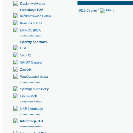
Dyplomy-Awards
Publikacje PZK
5812 Czytań ˇ
Krótkofalowiec Polski
Komunikat PZK
BPK-OE1KDA
******************
Sprawy sportowe
HST
SN0HQ
SP-DX Contest
Zawody
Współzawodnictwa
******************
Sprawy młodzieży
Obozy PZK
******************
UKE-informacje
******************
Informacje ITU
******************