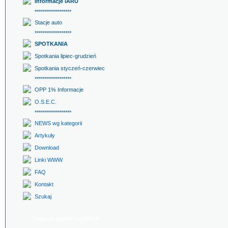
Informacje IARU
******************
Stacje auto
******************
SPOTKANIA
Spotkania lipiec-grudzień
Spotkania styczeń-czerwiec
******************
OPP 1% Informacje
O.S.E.C.
******************
NEWS wg kategorii
Artykuły
Download
Linki WWW
FAQ
Kontakt
Szukaj
Zadanie publiczne NDAP