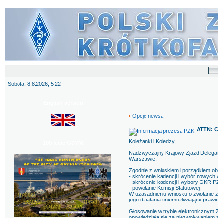
Sobota, 8.8.2026, 5:22
English version
Opcje newsa
ATTN: C
Koleżanki i Koledzy,
100-lecie GDYNI
Nadzwyczajny Krajowy Zjazd Delegató
Warszawie.
Zgodnie z wnioskiem i porządkiem ob
- skrócenie kadencji i wybór nowych
- skrócenie kadencji i wybory GKR P
- powołanie Komisji Statutowej.
W uzasadnieniu wniosku o zwołanie 
jego działania uniemożliwiające praw
Głosowanie w trybie elektronicznym
opowiedziała się za niezwoływaniem