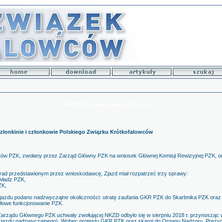
NKZD PZK, Warszawa 19.01.2019
złonkinie i członkowie Polskiego Związku Krótkofalowców
w PZK, zwołany przez Zarząd Główny PZK na wniosek Głównej Komisji Rewizyjnej PZK, odb
rad przedstawionym przez wnioskodawcę, Zjazd miał rozpatrzeć trzy sprawy:
 władz PZK,
ZK,
zjazdu podano
nadzwyczajne
okoliczności: utratę zaufania GKR PZK do Skarbnika PZK oraz
idłowe funkcjonowanie PZK.
 Zarządu Głównego PZK uchwały zwołującej NKZD odbyło się w sierpniu 2018 r. przynosząc
 zjazdu nadzwyczajnego). Wobec protestu GKR PZK oraz skargi do Organu Nadzoru, Prezy