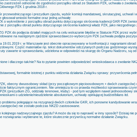
imo zastrzeżeń odnośnie do zgodności porządku obrad ze Statutem PZK, uchwała o zwołani
Głównego PZK 1 grudnia 2018 r.
 przewodniczącego i prezydium zjazdu, wybór komisji mandatowej, skrutacyjnej, uchwał i wn
 głosował wnioski formalne oraz jedną uchwałę:
 o wykreślenie z porządku obrad punktu dotyczącego skrócenia kadencji GKR PZK (wnio
nie z porządku obrad punktu dotyczącego skrócenia kadencji władz PZK, jako niezgodnego
ZG PZK do podjęcia działań mających na celu wskazanie błędów w Statucie PZK przez wybr
edowane na następnym zjeździe sprawozdawczo-wyborczym PZK (uchwała podjęta pozytyw
 19.01.2019 r. w Warszawie jest obecnie opracowywany w konfrontacji z nagraniami obrad i 
jazdowymi. Część materiałów np. tekst dokumentów odczytanych podczas godzinnego wys
ty zawarte w sprawozdaniu, udzielona w odpowiedzi na skargę do Organu Nadzoru, są od k
nione i dlaczego tak/nie? Na to pytanie powinien odpowiedzieć wnioskodawca o zwołanie NK
stawowej, formalnie istotnej z punktu widzenia działania Związku sprawy: przywrócenia pełn
ZK, obecny dwuosobowy skład (przy początkowym pięcioosobowym + dwóch zastępców) nie
iście faktycznym ograniczeniem. Nie umniejsza to co prawda możliwości sprawowania czy
 PZK (prezydium ZG, oddziały terenowe, kluby) - pod tym względem nawet jednoosobowy skł
nioskami o udzielenie/nieudzielenie absolutorium, uchwały opiniującej budżet/bilans itd.
ego problemu polegające na rezygnacji dwóch członków GKR, ich ponowne kandydowanie wra
 zastępców) nie zostało podczas NKZD zastosowane.
kolejnego nadzwyczajnego zjazdu? A może da się to naprawić w inny sposób? Dzisiaj nie pot
 rozwiązania i wybierane te, które skutecznie przywrócą normalne działanie Związku.