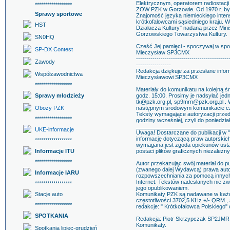
Elektrycznym, operatorem radiostacj
******************
ZOW PZK w Gorzowie. Od 1970 r. był
Sprawy sportowe
Znajomość języka niemieckiego inte
krótkofalowcami sąsiedniego kraju.
HST
Działacza Kultury" nadaną przez Minis
Gorzowskiego Towarzystwa Kultury.
SN0HQ
Cześć Jej pamięci - spoczywaj w spo
SP-DX Contest
Mieczysław SP3CMX
---------------------------------------------
Zawody
-----------------
Redakcja dziękuje za przesłane inf
Współzawodnictwa
Mieczysławowi SP3CMX
******************
Materiały do komunikatu na kolejną ś
Sprawy młodzieży
godz. 15:00. Prosimy je nadsyłać jed
tk@pzk.org.pl, sp9mrn@pzk.org.pl . 
Obozy PZK
następnym środowym komunikacie czy
Teksty wymagające autoryzacji przed
******************
godziny wcześniej, czyli do poniedzia
______________________________
UKE-informacje
Uwaga! Dostarczane do publikacji w 
informację dotyczącą praw autorskic
******************
wymagana jest zgoda opiekunów ustaw
Informacje ITU
postaci plików graficznych niezależny
******************
Autor przekazując swój materiał do p
(zwanego dalej Wydawcą) prawa autors
Informacje IARU
rozpowszechniania za pomocą innych m
Internet. Tekstów nadesłanych nie z
******************
jego opublikowaniem.
Stacje auto
Komunikaty PZK są nadawane w każdą
częstotliwości 3702,5 KHz +/- QRM., 
******************
redakcje: " Krótkofalowca Polskiego"
SPOTKANIA
Redakcja: Piotr Skrzypczak SP2JMR
Komunikaty.
Spotkania lipiec-grudzień