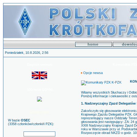
Poniedziałek, 10.8.2026, 2:56
English version
Komunikat PZK 
Opcje newsa
KOM
100-lecie GDYNI
Witamy wszystkich Słuchaczy i Odb
Poniżej informacje i ciekawostki z ost
1. Nadzwyczajny Zjazd Delegatów
Zakończyło się głosowanie elektroni
Szukaj znaku
Krajowego Zjazdu Delegatów PZK. G
reprezentujący nasze Oddziały Ter
W bazie
OSEC
głosowania jest następujący: ZA: 2
(3358 członków/członkiń PZK):
XXIII Nadzwyczajny Krajowy Zjazd De
roku w Warszawie przy ul. Podskarbiń
Rozpoczęcie obrad NKZD o godz. 10