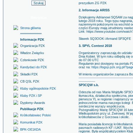
prezydium ZG PZK
2. Informacje ARISS
Dziękujemy Adrianowi SQ5AM za nagra
Nawigacja
lutego 2018 roku. Tego typu nagrani
naziemnymi położonymi na wschód od 
Strona główna
części Europy mają utrudniony nasłu
Link: https://www.youtube.com/wat
******************
Sławek SQ3OOK i Armand SP3QFE
Informacje PZK
Organizacja PZK
3. SPYL Contest 2018
Władze Związku
Organizatorzy zapraszają do udział
Dnia Kobiet. W tym roku odbędą się o
Członkowie PZK
do 07.00 UTC
Regulamin jest dostępny na portalu 
Kandydaci do PZK
oraz na:
https://logsp.pzk.org.pl/?pa
Składki PZK
W imieniu organizatorów zaprasza 
---------------------------------------------
CB QSL PZK
--------------
SP3CQW s.k.
Kluby ogólnopolskie PZK
Odeszła od nas Maria Wojdyłło SP3C
Kluby PZK i SP
tłumaczka, działaczka społeczna, pi
pierwsza YL w regionie i najstarszy w
Dyplomy-Awards
jednocześnie mama naszego kolegi B
serdeczne wyrazy współczucia.
Publikacje PZK
Pożegnaliśmy Marię SP3CQW 16 lute
Wielkopolskim przy ul. Żwirowej. W jej
Krótkofalowiec Polski
krótkofalowców z Gorzowa i okolic.
Komunikat PZK
Maria posiadała licencję krótkofalarsk
pasmach radiowych KF i UKF. Wychow
BPK-OE1KDA
regionie. Była współzałożycielem K