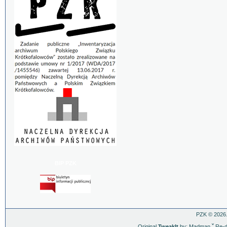
BIP PZK
PZK © 2026.
Original
TweakIt
by: Madman
ˇ
Re-d