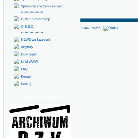
Spotkania styczeń-czerwiec
******************
OPP 1% Informacje
O.S.E.C.
5346 Czytań ˇ
******************
NEWS wg kategorii
Artykuły
Download
Linki WWW
FAQ
Kontakt
Szukaj
Zadanie publiczne NDAP