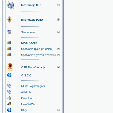
Informacje ITU
******************
Informacje IARU
******************
Stacje auto
******************
SPOTKANIA
Spotkania lipiec-grudzień
Spotkania styczeń-czerwiec
******************
OPP 1% Informacje
O.S.E.C.
******************
NEWS wg kategorii
Artykuły
Download
Linki WWW
FAQ