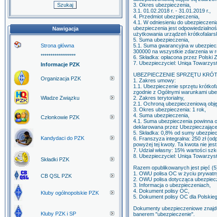
3. Okres ubezpieczenia,
3.1. 01.02.2018 r. - 31.01.2019 r.,
4. Przedmiot ubezpieczenia,
4.1. W odniesieniu do ubezpiec
ubezpieczenia jest odpowiedzialnoś
Nawigacja
użytkowania urządzeń krótkofalars
5. Suma ubezpieczenia,
Strona główna
5.1. Suma gwarancyjna w ubezpiecz
300000 na wszystkie zdarzenia w 
******************
6. Składka: opłacona przez Polski 
7. Ubezpieczyciel: Uniqa Towarzy
Informacje PZK
UBEZPIECZENIE SPRZĘTU KRÓ
Organizacja PZK
1. Zakres umowy:
1.1. Ubezpieczenie sprzętu krótkofa
zgodnie z Ogólnymi warunkami ube
Władze Związku
2. Zakres terytorialny,
2.1. Ochroną ubezpieczeniową objęt
3. Okres ubezpieczenia: 1 rok,
4. Suma ubezpieczenia,
Członkowie PZK
4.1. Suma ubezpieczenia powinna o
deklarowana przez Ubezpieczające
5. Składka: 0,8% od sumy ubezpiec
Kandydaci do PZK
6. Franszyza integralna: 250 zł (o
powyżej tej kwoty. Ta kwota nie je
7. Udział własny: 15% wartości szk
8. Ubezpieczyciel: Uniqa Towarzy
Składki PZK
Razem opublikowanych jest pięć (5)
1. OWU polisa OC w życiu prywat
CB QSL PZK
2. OWU polisa dotycząca ubezpiecz
3. Informacja o ubezpieczeniach,
4. Dokument polisy OC,
Kluby ogólnopolskie PZK
5. Dokument polisy OC dla Polskie
Dokumenty ubezpieczeniowe znajdu
Kluby PZK i SP
banerem "ubezpieczenie".