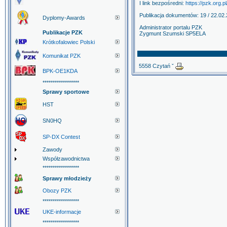
I link bezpośredni:
https://pzk.org.
Publikacja dokumentów: 19 / 22.02.
Dyplomy-Awards
Administrator portalu PZK
Publikacje PZK
Zygmunt Szumski SP5ELA
Krótkofalowiec Polski
Komunikat PZK
5558 Czytań ˇ
BPK-OE1KDA
******************
Sprawy sportowe
HST
SN0HQ
SP-DX Contest
Zawody
Współzawodnictwa
******************
Sprawy młodzieży
Obozy PZK
******************
UKE-informacje
******************