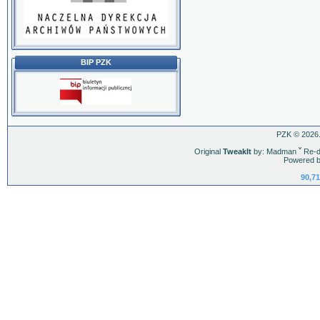
BIP PZK
PZK © 2026.
Original
TweakIt
by: Madman
ˇ
Re-d
Powered b
90,71