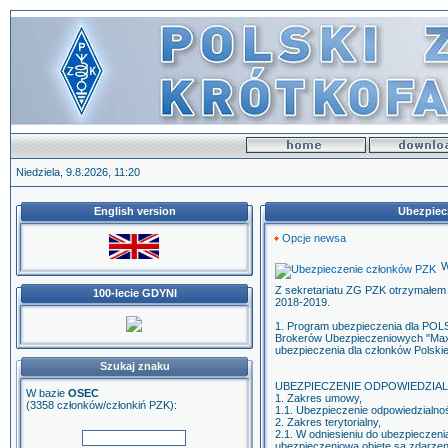
Niedziela, 9.8.2026, 11:20
English version
Ubezpiec
Opcje newsa
W
Z sekretariatu ZG PZK otrzymałem
100-lecie GDYNI
2018-2019.
1. Program ubezpieczenia dla
Brokerów Ubezpieczeniowych "Maxim
ubezpieczenia dla członków Polski
Szukaj znaku
UBEZPIECZENIE ODPOWIEDZIAL
W bazie
OSEC
1. Zakres umowy,
(3358 członków/członkiń PZK):
1.1. Ubezpieczenie odpowiedzialnoś
2. Zakres terytorialny,
2.1. W odniesieniu do ubezpieczeni
ubezpieczeniową objęte są zdarzeni