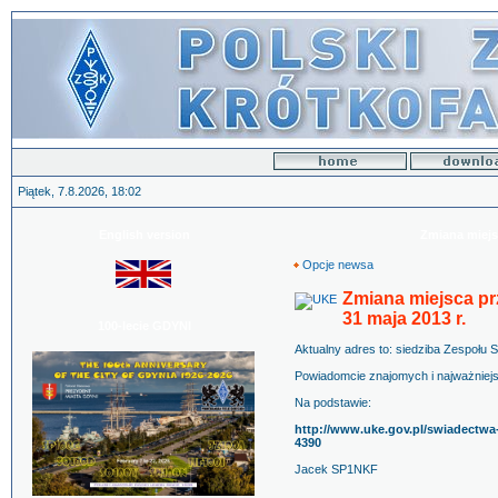
Piątek, 7.8.2026, 18:02
English version
Zmiana mie
Opcje newsa
Zmiana miejsca p
31 maja 2013 r.
100-lecie GDYNI
Aktualny adres to: siedziba Zespołu S
Powiadomcie znajomych i najważniejsz
Na podstawie:
http://www.uke.gov.pl/swiadectwa
4390
Jacek SP1NKF