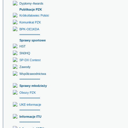
Dyplomy-Awards
Publikacje PZK
Krótkofalowiec Polski
Komunikat PZK
BPK-OE1KDA
******************
Sprawy sportowe
HST
SN0HQ
SP-DX Contest
Zawody
Współzawodnictwa
******************
Sprawy młodzieży
Obozy PZK
******************
UKE-informacje
******************
Informacje ITU
******************