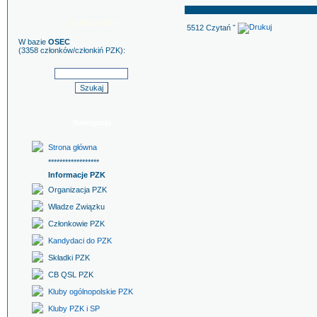
Szukaj znaku
5512 Czytań ˇ
W bazie
OSEC
(3358 członków/członkiń PZK):
Nawigacja
Strona główna
******************
Informacje PZK
Organizacja PZK
Władze Związku
Członkowie PZK
Kandydaci do PZK
Składki PZK
CB QSL PZK
Kluby ogólnopolskie PZK
Kluby PZK i SP