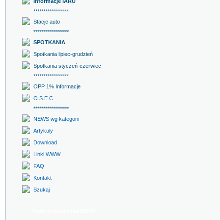
Informacje IARU
******************
Stacje auto
******************
SPOTKANIA
Spotkania lipiec-grudzień
Spotkania styczeń-czerwiec
******************
OPP 1% Informacje
O.S.E.C.
******************
NEWS wg kategorii
Artykuły
Download
Linki WWW
FAQ
Kontakt
Szukaj
Zadanie publiczne NDAP