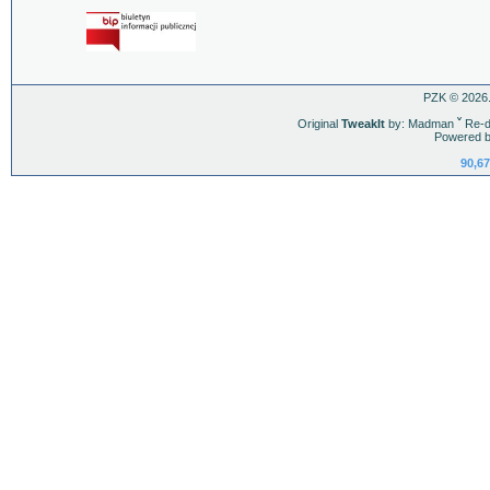
PZK © 2026.
Original
TweakIt
by: Madman
ˇ
Re-d
Powered b
90,67