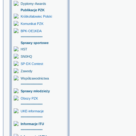
Dyplomy-Awards
Publikacje PZK
Krótkofalowiec Polski
Komunikat PZK
BPK-OE1KDA
******************
Sprawy sportowe
HST
SN0HQ
SP-DX Contest
Zawody
Współzawodnictwa
******************
Sprawy młodzieży
Obozy PZK
******************
UKE-informacje
******************
Informacje ITU
******************