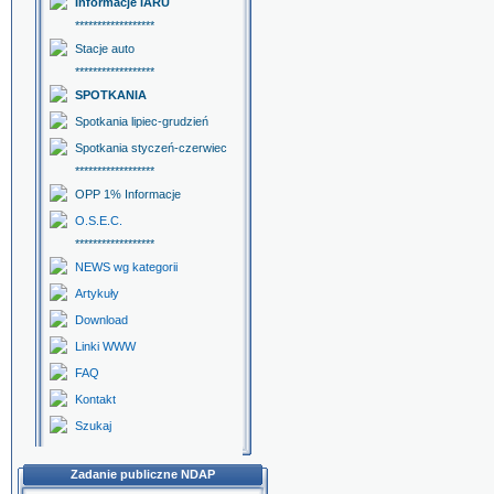
Informacje IARU
******************
Stacje auto
******************
SPOTKANIA
Spotkania lipiec-grudzień
Spotkania styczeń-czerwiec
******************
OPP 1% Informacje
O.S.E.C.
******************
NEWS wg kategorii
Artykuły
Download
Linki WWW
FAQ
Kontakt
Szukaj
Zadanie publiczne NDAP