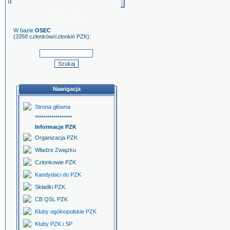
Szukaj znaku
W bazie
OSEC
(3358 członków/członkiń PZK):
Nawigacja
Strona główna
******************
Informacje PZK
Organizacja PZK
Władze Związku
Członkowie PZK
Kandydaci do PZK
Składki PZK
CB QSL PZK
Kluby ogólnopolskie PZK
Kluby PZK i SP