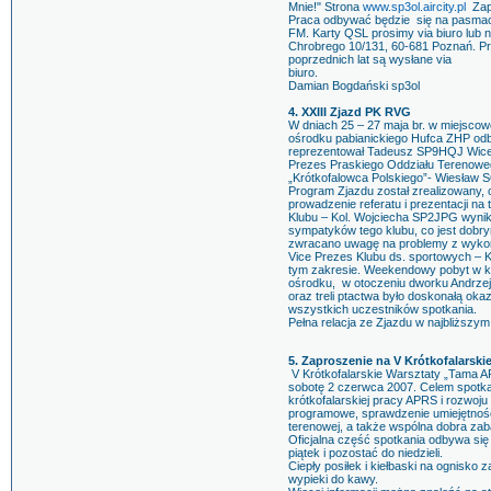
Mnie!" Strona
www.sp3ol.aircity.pl
Zapr
Praca odbywać będzie się na pasmach
FM. Karty QSL prosimy via biuro lub 
Chrobrego 10/131, 60-681 Poznań. Pr
poprzednich lat są wysłane via
biuro. Za k
Damian Bogdański sp3ol
4. XXIII Zjazd PK RVG
W dniach 25 – 27 maja br. w miejsc
ośrodku pabianickiego Hufca ZHP od
reprezentował Tadeusz SP9HQJ Wice p
Prezes Praskiego Oddziału Terenoweg
„Krótkofalowca Polskiego”- Wiesław 
Program Zjazdu został zrealizowany, 
prowadzenie referatu i prezentacji n
Klubu – Kol. Wojciecha SP2JPG wynik
sympatyków tego klubu, co jest dobr
zwracano uwagę na problemy z wykorz
Vice Prezes Klubu ds. sportowych – K
tym zakresie. Weekendowy pobyt w k
ośrodku, w otoczeniu dworku Andrze
oraz treli ptactwa było doskonałą okaz
wszystkich uczestników spotkania.
Pełna relacja ze Zjazdu w najbliższym
5. Zaproszenie na V Krótkofalarsk
V Krótkofalarskie Warsztaty „Tama A
sobotę 2 czerwca 2007. Celem spotk
krótkofalarskiej pracy APRS i rozwoju
programowe, sprawdzenie umiejętnośc
terenowej, a także wspólna dobra za
Oficjalna część spotkania odbywa si
piątek i pozostać do niedzieli.
Ciepły posiłek i kiełbaski na ognisko
wypieki do kawy.