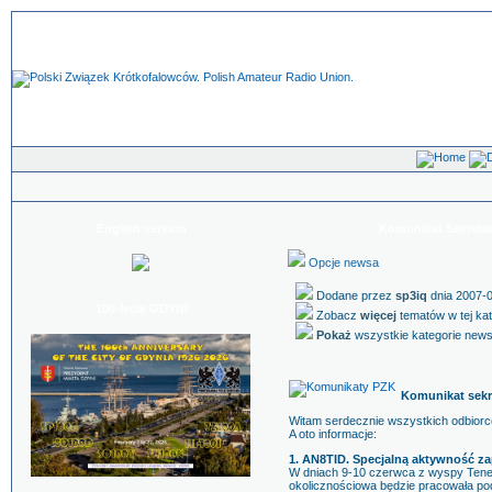
English version
Komunikat Sekretar
Opcje newsa
Dodane przez
sp3iq
dnia 2007-0
100-lecie GDYNI
Zobacz
więcej
tematów w tej ka
Pokaż
wszystkie kategorie new
Komunikat sekr
Witam serdecznie wszystkich odbior
A oto informacje:
1. AN8TID. Specjalną aktywność 
W dniach 9-10 czerwca z wyspy Tener
okolicznościowa będzie pracowała p