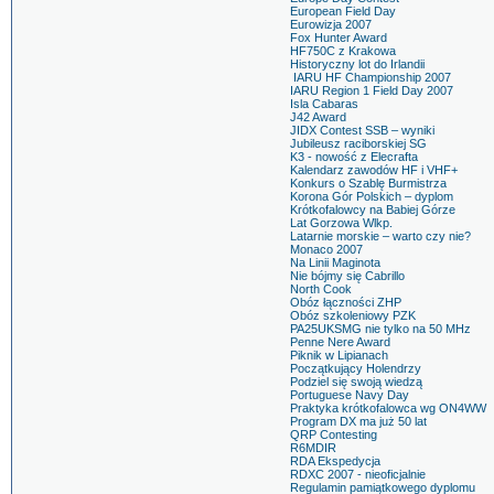
European Field Day
Eurowizja 2007
Fox Hunter Award
HF750C z Krakowa
Historyczny lot do Irlandii
IARU HF Championship 2007
IARU Region 1 Field Day 2007
Isla Cabaras
J42 Award
JIDX Contest SSB – wyniki
Jubileusz raciborskiej SG
K3 - nowość z Elecrafta
Kalendarz zawodów HF i VHF+
Konkurs o Szablę Burmistrza
Korona Gór Polskich – dyplom
Krótkofalowcy na Babiej Górze
Lat Gorzowa Wlkp.
Latarnie morskie – warto czy nie?
Monaco 2007
Na Linii Maginota
Nie bójmy się Cabrillo
North Cook
Obóz łączności ZHP
Obóz szkoleniowy PZK
PA25UKSMG nie tylko na 50 MHz
Penne Nere Award
Piknik w Lipianach
Początkujący Holendrzy
Podziel się swoją wiedzą
Portuguese Navy Day
Praktyka krótkofalowca wg ON4WW
Program DX ma już 50 lat
QRP Contesting
R6MDIR
RDA Ekspedycja
RDXC 2007 - nieoficjalnie
Regulamin pamiątkowego dyplomu