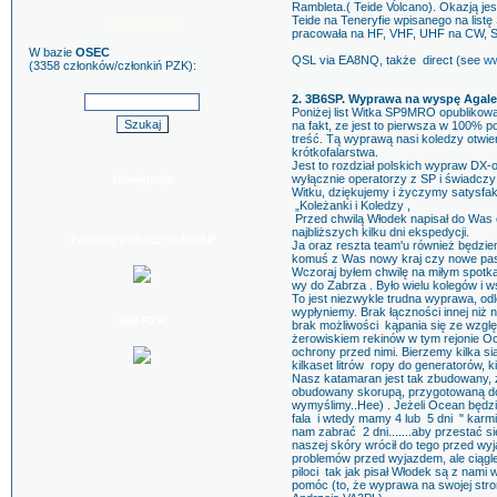
Rambleta.( Teide Volcano). Okazją j
Teide na Teneryfie wpisanego na lis
Szukaj znaku
pracowała na HF, VHF, UHF na CW, S
W bazie
OSEC
QSL via EA8NQ, także direct (see
ww
(3358 członków/członkiń PZK):
2. 3B6SP. Wyprawa na wyspę Agale
Poniżej list Witka SP9MRO opublikow
na fakt, ze jest to pierwsza w 100%
treść. Tą wyprawą nasi koledzy otwier
krótkofalarstwa.
Jest to rozdział polskich wypraw DX-
Nawigacja
wyłącznie operatorzy z SP i świadczy
Witku, dziękujemy i życzymy satysfak
„Koleżanki i Koledzy ,
Przed chwilą Włodek napisał do Was o
najbliższych kilku dni ekspedycji.
Zadanie publiczne NDAP
Ja oraz reszta team'u również będziem
komuś z Was nowy kraj czy nowe pas
Wczoraj byłem chwilę na miłym spo
wy do Zabrza . Było wielu kolegów i 
To jest niezwykle trudna wyprawa, od
wypłyniemy. Brak łączności innej niż
BIP PZK
brak możliwości kąpania się ze wzglę
żerowiskiem rekinów w tym rejonie Oc
ochrony przed nimi. Bierzemy kilka si
kilkaset litrów ropy do generatorów, kil
Nasz katamaran jest tak zbudowany, ż
obudowany skorupą, przygotowaną do
wymyślimy..Hee) . Jeżeli Ocean będzie
fala i wtedy mamy 4 lub 5 dni " karmie
nam zabrać 2 dni.......aby przestać s
naszej skóry wrócił do tego przed wyj
problemów przed wyjazdem, ale ciągl
piloci tak jak pisał Włodek są z nami 
pomóc (to, że wyprawa na swojej stro