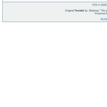
PZK © 2026.
Original
TweakIt
by: Madman
ˇ
Re-d
Powered b
90,64