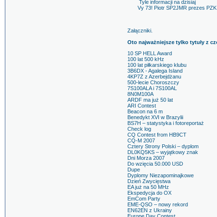
Tyle informacji na dzisiaj
Vy 73! Piotr SP2JMR prezes PZK
Załączniki.
Oto najważniejsze tylko tytuły z
10 SP HELL Award
100 lat 500 kHz
100 lat piłkarskiego klubu
3B6DX - Agalega Island
4KP7Z z Azerbejdżanu
500-lecie Choroszczy
7S100ALA i 7S100AL
8N0M100A
ARDF ma już 50 lat
ARI Contest
Beacon na 6 m
Benedykt XVI w Brazylii
BS7H – statystyka i fotoreportaż
Check log
CQ Contest from HB9CT
CQ-M 2007
Cztery Strony Polski – dyplom
DL0KQ5KS – wyjątkowy znak
Dni Morza 2007
Do wzięcia 50.000 USD
Dupe
Dyplomy Niezapominajkowe
Dzień Zwycięstwa
EA już na 50 MHz
Ekspedycja do OX
EmCom Party
EME-QSO – nowy rekord
EN62EN z Ukrainy
Europe Day Contest