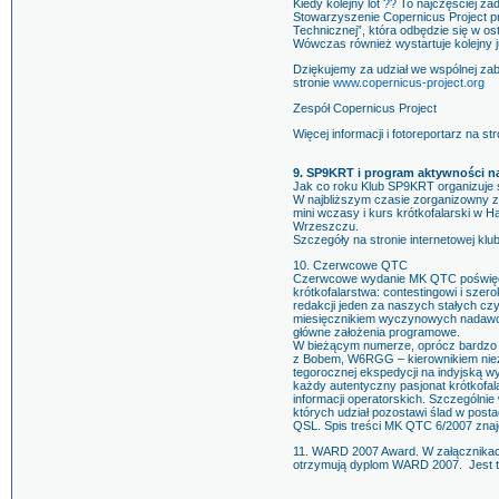
Kiedy kolejny lot ?? To najczęściej z
Stowarzyszenie Copernicus Project prz
Technicznej”, która odbędzie się w o
Wówczas również wystartuje kolejny 
Dziękujemy za udział we wspólnej zab
stronie
www.copernicus-project.org
Zespół Copernicus Project
Więcej informacji i fotoreportarz na 
9. SP9KRT i program aktywności na
Jak co roku Klub SP9KRT organizuje s
W najbliższym czasie zorganizowny z
mini wczasy i kurs krótkofalarski w
Wrzeszczu.
Szczegóły na stronie internetowej klu
10. Czerwcowe QTC
Czerwcowe wydanie MK QTC poświęcon
krótkofalarstwa: contestingowi i szer
redakcji jeden za naszych stałych czy
miesięcznikiem wyczynowych nadawców
główne założenia programowe.
W bieżącym numerze, oprócz bardzo 
z Bobem, W6RGG – kierownikiem niez
tegorocznej ekspedycji na indyjską wy
każdy autentyczny pasjonat krótkofal
informacji operatorskich. Szczególnie
których udział pozostawi ślad w post
QSL. Spis treści MK QTC 6/2007 znajd
11. WARD 2007 Award. W załącznikach d
otrzymują dyplom WARD 2007. Jest t