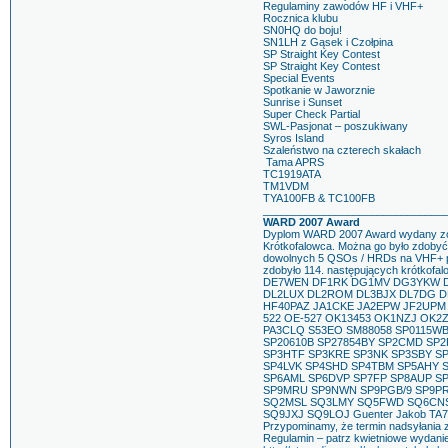
Regulaminy zawodów HF i VHF+
Rocznica klubu
SN0HQ do boju!
SN1LH z Gąsek i Czołpina
SP Straight Key Contest
SP Straight Key Contest
Special Events
Spotkanie w Jaworznie
Sunrise i Sunset
Super Check Partial
SWL-Pasjonat – poszukiwany
Syros Island
Szaleństwo na czterech skałach
Tama APRS
TC1919ATA
TM1VDM
TYA100FB & TC100FB
______________________________
WARD 2007 Award
Dyplom WARD 2007 Award wydany zos
Krótkofalowca. Można go było zdoby
dowolnych 5 QSOs / HRDs na VHF+ pr
zdobyło 114. następujących krótk
DE7WEN DF1RK DG1MV DG3YKW 
DL2LUX DL2ROM DL3BJX DL7DG 
HF40PAZ JA1CKE JA2EPW JF2UPM
522 OE-527 OK13453 OK1NZJ OK2
PA3CLQ S53EO SM88058 SP0115WB
SP20610B SP27854BY SP2CMD SP
SP3HTF SP3KRE SP3NK SP3SBY S
SP4LVK SP4SHD SP4TBM SP5AHY 
SP6AML SP6DVP SP7FP SP8AUP S
SP9MRU SP9NWN SP9PGB/9 SP9PR
SQ2MSL SQ3LMY SQ5FWD SQ6CNS
SQ9JXJ SQ9LOJ Guenter Jakob T
Przypominamy, że termin nadsyłania 
Regulamin – patrz kwietniowe wydan