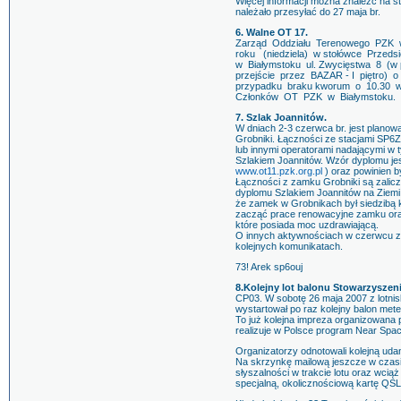
Więcej informacji można znaleźć na s
należało przesyłać do 27 maja br.
6. Walne OT 17.
Zarząd Oddziału Terenowego PZK w
roku (niedziela) w stołówce Prz
w Białymstoku ul. Zwycięstwa 8 (w
przejście przez BAZAR - I piętro) 
przypadku braku kworum o 10.30 w
Członków OT PZK w Białymstoku.
7. Szlak Joannitów.
W dniach 2-3 czerwca br. jest plano
Grobniki. Łączności ze stacjami S
lub innymi operatorami nadającymi w 
Szlakiem Joannitów. Wzór dyplomu je
www.ot11.pzk.org.pl
) oraz powinien
Łączności z zamku Grobniki są zalicz
dyplomu Szlakiem Joannitów na Ziemi 
że zamek w Grobnikach był siedzibą 
zacząć prace renowacyjne zamku oraz
które posiada moc uzdrawiającą.
O innych aktywnościach w czerwcu z
kolejnych komunikatach.
73! Arek sp6ouj
8.Kolejny lot balonu Stowarzyszeni
CP03. W sobotę 26 maja 2007 z lotni
wystartował po raz kolejny balon mete
To już kolejna impreza organizowana 
realizuje w Polsce program Near Spac
Organizatorzy odnotowali kolejną udan
Na skrzynkę mailową jeszcze w czasi
słyszalności w trakcie lotu oraz wcią
specjalną, okolicznościową kartę QSL 