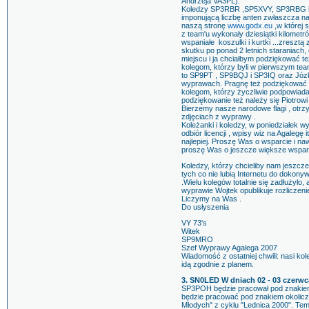
Andrzeja VA3PL).
Koledzy SP3RBR ,SP5XVY, SP3RBG i o
imponującą liczbę anten zwłaszcza 
naszą stronę
www.godx.eu
,w której s
z team'u wykonały dziesiątki kilomet
wspaniałe koszulki i kurtki ...zreszt
skutku po ponad 2 letnich staraniach,
miejscu i ja chciałbym podziękować te
kolegom, którzy byli w pierwszym tea
to SP9PT , SP9BQJ i SP3IQ oraz Józ
wyprawach. Pragnę też podziękować S
kolegom, którzy życzliwie podpowiada
podziękowanie też należy się Piotrow
Bierzemy nasze narodowe flagi , otr
zdjęciach z wyprawy .
Koleżanki i koledzy, w poniedziałek wy
odbiór licencji , wpisy wiz na Agalegę
najlepiej. Proszę Was o wsparcie i na
proszę Was o jeszcze większe wsparc
Koledzy, którzy chcieliby nam jeszc
tych co nie lubią Internetu do dokon
.Wielu kolegów totalnie się zadłużyło,
wyprawie Wojtek opublikuje rozlicze
Liczymy na Was .
Do usłyszenia
VY 73's
Witek
SP9MRO
Szef Wyprawy Agalega 2007
Wiadomość z ostatniej chwili: nasi ko
idą zgodnie z planem.
3. SN0LED W dniach 02 - 03 czerw
SP3POH będzie pracował pod znakie
będzie pracować pod znakiem okoliczn
Młodych" z cyklu "Lednica 2000". Tem