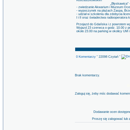
Kościuszkowskim
„Błyskawica” – okręt woj
- zwiedzanie Akwarium i Muzeum Ocea
- wypoczynek na plażach Zaspa, Brzeź
- udział w szkoleniu dla zdobycia licenc
I i II oraz świadectwa radiooperatora k
Przejazd do Gdańska i z powrotem 
Wyjazd 23 czerwca o godz. 10.00 z pr
około 23.00 na parking w okolicy UM 
0 Komentarzy
ˇ 22098 Czytań ˇ
Brak komentarzy.
D
Zaloguj się, żeby móc dodawać komen
Dodawanie ocen dostępne
Proszę się zalogować lub