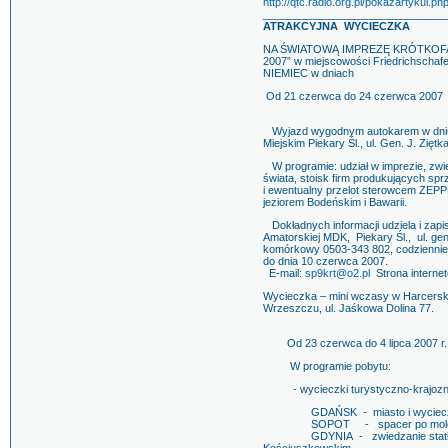
http://qtc.radio.org.pl/pokazartykul.ph
______________________________
ATRAKCYJNA WYCIECZKA
NA ŚWIATOWĄ IMPREZĘ KRÓTKO
2007” w miejscowości Friedrichschafe
NIEMIEC w dniach
Od 21 czerwca do 24 czerwca 2007
Wyjazd wygodnym autokarem w dniu 2
Miejskim Piekary Śl., ul. Gen. J. Zięt
W programie: udział w imprezie, zwied
świata, stoisk firm produkujących spr
i ewentualny przelot sterowcem ZEPPE
jeziorem Bodeńskim i Bawarii.
Dokładnych informacji udziela i zapis
Amatorskiej MDK, Piekary Śl., ul. ge
komórkowy 0503-343 802, codziennie 
do dnia 10 czerwca 2007.
E-mail:
sp9krt@o2.pl
Strona interne
Wycieczka – mini wczasy w Harcer
Wrzeszczu, ul. Jaśkowa Dolina 77.
Od 23 czerwca do 4 lipca 2007 r.
W programie pobytu:
- wycieczki turystyczno-krajozn
GDAŃSK - miasto i wycieczka 
SOPOT - spacer po molo i zwie
GDYNIA - zwiedzanie statków