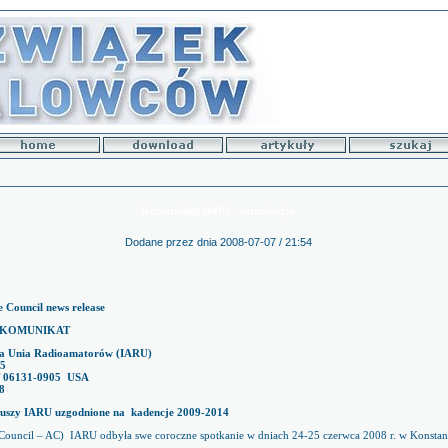
Komunikat IARU - nominacje
Dodane przez
dnia 2008-07-07 / 21:54
e Council news release
KOMUNIKAT
a Unia Radioamatorów (IARU)
05
 06131-0905
USA
8
iuszy IARU uzgodnione na
kadencje 2009-2014
 Council – AC)
IARU odbyła swe coroczne spotkanie w dniach 24-25 czerwca 2008 r. w Konstanz