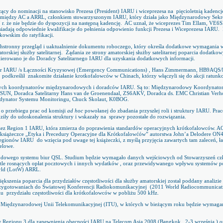
ący do nominacji na stanowisko Prezesa (President) IARU i wiceprezesa na
pięcioletnią kadencj
 między AC a ARRL, członkiem stowarzyszonym IARU, który działa jako Międzynarodowy Sekreta
. że nie będzie do dyspozycji na następną kadencję.
AC uznał, że wiceprezes Tim Ellam, VE6S
siadają odpowiednie kwalifikacje do pełnienia odpowienio funkcji Prezesa i Wiceprezesa IARU.
owskim do ratyfikacji.
hstronny przegląd i uaktualnienie dokumentu roboczego, który określa dodatkowe wymagania 
torskiej służby satelitarnej.
Żądania ze strony amatorskiej służby satelitarnej poparcia dodatk
kierowano je do Doradcy Satelitarnego IARU dla uzyskania dodatkowych informacji.
 IARU /s Łączności Kryzysowej (Emergency Communications) , Hans Zimmermann, HB9AQS/F
 podkreślił
znakomite działanie krotkofalowców w Chinach, którzy włączyli się do akcji ratunko
ych koordynatorów międzynarodowych i doradców IARU. Są to: Międzynarodowy Koordynato
N, Doradca Satelitarny Hans van de Groenendaal, ZS6AKV, Doradca ds. EMC Christian Verh
ynator Systemu Monitoringu, Chuck Skolaut, K0BOG.
o przebiegu prac od komisji
ad hoc
powołanej do zbadania przyszłej roli i struktury IARU. Pra
iły do udoskonalenia struktury i wskazały na
sprawy pozostałe do rozwiązania.
rzez Region 1 IARU, która zmierza do poprawienia standardów operacyjnych krótkofalowców. AC p
 książeczce „Etyka i Precedury Operacyjne dla Krótkofalowćów” autorstwa John’a Delodere
Regionów IARU
do wzięcia pod uwage tej książeczki, z myślą przyjęcia zawartych tam zaleceń, 
elowe.
odowego systemu biur QSL. Studium będzie wymagało danych wejściowych od Stowarzyszeń cz
etle rosnących opłat pocztowych i innych wydatków , oraz przewidywanego wpływu systemów po
rld (LotW) ARRL.
większenia poparcia dla przydziałów częstotliwości dla służby amatorskiej został poddany analiz
rzygotowaniach do Światowej Konferencji Radiokomunikacyjnej
(2011 World Radiocommunicat
iu
przydziału częstotliwości dla krótkofalowców w pobliżu 500 kHz.
Międzynarodowej Unii Telekomunikacyjnej (ITU), w których w bieżącym roku będzie wymagan
Regionu 3 dla zapewnienia obecności IARU na Telecom Asia 2008 (Bangkok , 2-3 września ) 