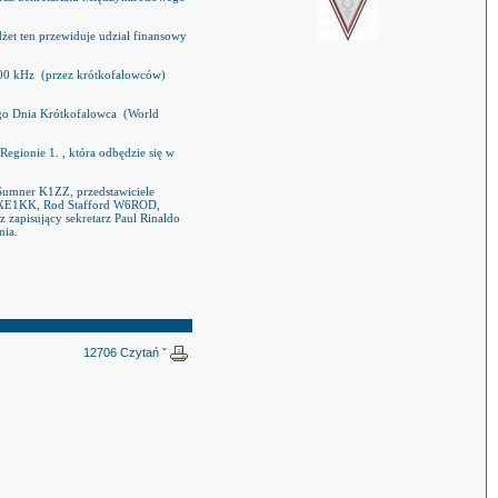
et ten przewiduje udział finansowy
00 kHz
(przez krótkofalowców)
o Dnia Krótkofalowca
(World
Regionie 1. , która odbędzie się w
Sumner K1ZZ, przedstawiciele
o XE1KK, Rod Stafford W6ROD,
apisujący sekretarz Paul Rinaldo
nia.
12706 Czytań ˇ