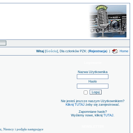
Witaj
[
Gościu
], Dla członków PZK: (
Rejestracja
)
|
Home
Logowanie
Nazwa Użytkownika
Hasło
Nie jesteś jeszcze naszym Użytkownikiem?
Kilknij TUTAJ
żeby się zarejestrować.
Zapomniane hasło?
Wyślemy nowe, kliknij
TUTAJ
.
NEWSLETTER
, Niemcy i podjęła następujące