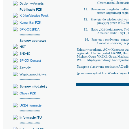
(International Secreta
Dyplomy-Awards
Publikacje PZK
11.
Dokonano przeglądu budżetu
trzech organizacji reg
Krótkofalowiec Polski
12.
Przyjęto do wiadomości wp
Komunikat PZK
przyjętej przez WRC 200
BPK-OE1KDA
13.
Hasło „Krótkofalarstwo: Twó
Amateur Radio Day) , 1
******************
14.
Przyjeto i omówiono
spraw
Sprawy sportowe
Cavtat w Chorwacji w po
HST
Udział w spotkaniu AC w Konstanz wz
regionalni Ole Garpestad LA2RR, D
SN0HQ
Michael Owen VK3KI, Gopal Madhavan
W4RI.
Międzynarodowy Koordynator 
SP-DX Contest
Następne planowane spotkanie AC odbę
Zawody
[przetłumaczył
ad hoc
Wiesław Wysoc
Współzawodnictwa
******************
Sprawy młodzieży
Obozy PZK
******************
UKE-informacje
******************
Informacje ITU
******************