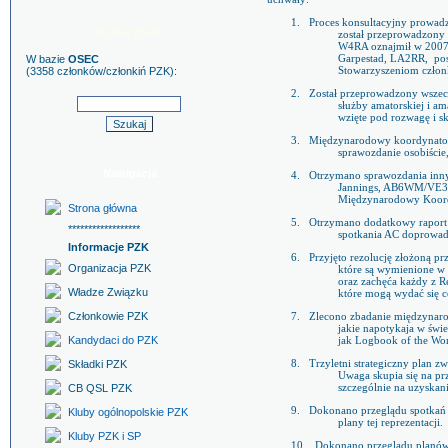
1.
Proces konsultacyjny prowadz
Szukaj znaku
został przeprowadzony
W4RA oznajmił w 2007 r
W bazie
OSEC
Garpestad, LA2RR,
po
(3358 członków/członkiń PZK):
Stowarzyszeniom członk
2.
Został przeprowadzony wszec
służby amatorskiej i ama
wzięte pod rozwagę i s
3.
Międzynarodowy koordynator
sprawozdanie osobiście,
Nawigacja
4.
Otrzymano sprawozdania inn
Jannings, AB6WM/VE3SU
Międzynarodowy Koord
Strona główna
5.
Otrzymano dodatkowy raport 
******************
spotkania AC doprowadz
Informacje PZK
6.
Przyjęto rezolucję złożoną p
Organizacja PZK
które są wymienione w
oraz zachęća każdy z 
Władze Związku
które mogą wydać się c
Członkowie PZK
7.
Zlecono zbadanie międzynar
jakie napotykaja w świ
Kandydaci do PZK
jak Logbook of the Wo
Składki PZK
8.
Trzyletni strategiczny plan z
Uwaga skupia się na p
CB QSL PZK
szczególnie na uzyskan
9.
Dokonano przeglądu spotkań 
Kluby ogólnopolskie PZK
plany tej reprezentacji.
Kluby PZK i SP
10.
Dokonano przeglądu planów 