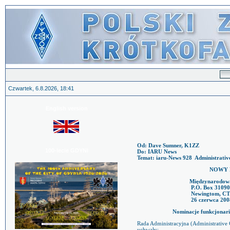
Czwartek, 6.8.2026, 18:41
English version
Od: Dave Sumner, K1ZZ
100-lecie GDYNI
Do: IARU News
Temat: iaru-News 928
Administrativ
NOWY 
Międzynarodow
P.O. Box 3109
Newingtom, CT
26 czerwca 200
Nominacje funkcjonar
Rada Administracyjna (Administrative
uchwały: