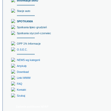
Informacje IARU
******************
Stacje auto
******************
SPOTKANIA
Spotkania lipiec-grudzień
Spotkania styczeń-czerwiec
******************
OPP 1% Informacje
O.S.E.C.
******************
NEWS wg kategorii
Artykuły
Download
Linki WWW
FAQ
Kontakt
Szukaj
Zadanie publiczne NDAP