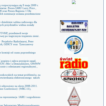
ę rozpoczynająca się 9 maja 2009 r.
riat. Prezes IARU Larry Price ,
H oraz Prezes Regionu 1 Ole
Polecamy
Ich nominacje zostana przedstawione
w dziedzinie widma radiowego dla
owych przydziałów widma zostały
5VKP, przedstawił swoje
wej po tragicznym trzęsieniu ziemi .
r
Projektów Radiolatarni, Peter
olt, OZ8CY oraz
Tymczasowy
ce komisji od czasu poprzedniego
opiera i zaleca przyjęcie zasad,
 ON4UN i Mrc’a Demeuleneere, ON4WW
łacznie z odmianami regionalnymi ,
łonkowskich na temat problemów, na
twierdzania elektronicznego
takich
ie i odnowiony na okres 2008-2011.
ion Conference)
(WRC-11),
a reprezentacja
IARU i uzgodniono
oraz Sekretariatu Międzynarodowego