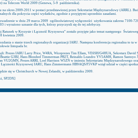
riat) na Telecom World 2009 (Genewa, 5-9
października).
 na okres 2009-2011 w postaci przedstawionej przez Sekretariat Międzynarodowy (ARRL). Budż
ionalnych dla pokrycia części wydatków, zgodnie z przyjętymi uprzednio zasadami.
rowadzenie w dniu 29 marca 2009
ogólnoświatowej wyłączności
użytkowania zakresu 7100-72
3 i wyrażono uznanie dla tych, którzy przyczynli się do tej zdobyczy.
j Ratunek w Kryzysie i Łączność Kryzysowa” zostalo przyjęte jako temat następnego
Światoweg
8 kwietnia 2009.
ozdania o stanie trzech regionalnych organizacji IARU. Nastepna konferencja regionalna to ta w 
łowie listopada br.
ięli: Prezes IARU Larry Price, W4RA, Wiceprezes Tim Ellam, VE6SH/G4HUA, Sekretarz David 
on Beattie G3BJ, Hans Blondeel Timmerman PB2T, Reinaldo Leandro YV5AMH, Ramon Santoy
 VU2GMN, Prezes ARRL Loel Harrison W5ZN w imieniu Sekretariatu Międzynarodowego oraz z
Łączności Kryzysowej IARU, Hans Zimmermann HB9AQS/F5VKP wziął udział w części spotka
dzie się w Christchurch w Nowej Zelandii, w październiku 2009.
ki, SP2DX]