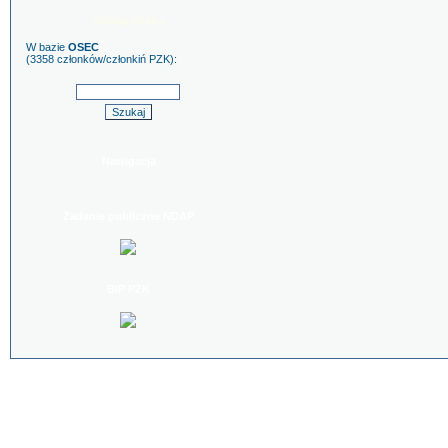
Szukaj znaku
W bazie
OSEC
(3358 członków/członkiń PZK):
Nawigacja
Zadanie publiczne NDAP
BIP PZK