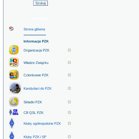
Nawigacja
Strona główna
******************
Informacje PZK
Organizacja PZK
Władze Związku
Członkowie PZK
Kandydaci do PZK
Składki PZK
CB QSL PZK
Kluby ogólnopolskie PZK
Kluby PZK i SP