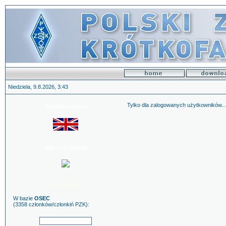
Niedziela, 9.8.2026, 3:43
Tylko dla zalogowanych użytkowników...
English version
100-lecie GDYNI
Szukaj znaku
W bazie
OSEC
(3358 członków/członkiń PZK):