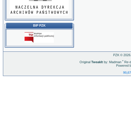
BIP PZK
PZK © 2026.
Original
TweakIt
by: Madman
ˇ
Re-d
Powered b
90,67