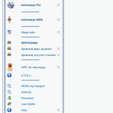
Informacje ITU
******************
Informacje IARU
******************
Stacje auto
******************
SPOTKANIA
Spotkania lipiec-grudzień
Spotkania styczeń-czerwiec
******************
OPP 1% Informacje
O.S.E.C.
******************
NEWS wg kategorii
Artykuły
Download
Linki WWW
FAQ