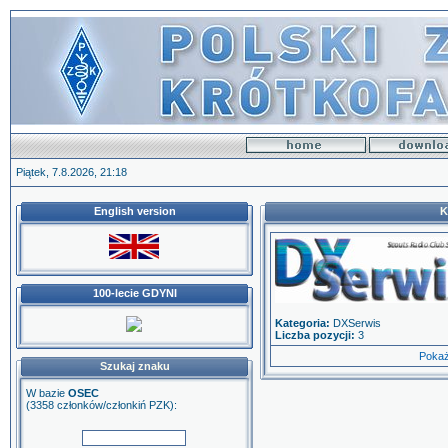
Piątek, 7.8.2026, 21:18
English version
K
100-lecie GDYNI
Kategoria:
DXSerwis
Liczba pozycji:
3
Pokaż
Szukaj znaku
W bazie
OSEC
(3358 członków/członkiń PZK):