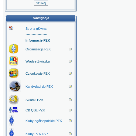
Nawigacja
Strona główna
******************
Informacje PZK
Organizacja PZK
Władze Związku
Członkowie PZK
Kandydaci do PZK
Składki PZK
CB QSL PZK
Kluby ogólnopolskie PZK
Kluby PZK i SP