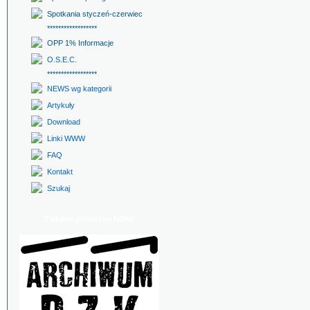
Spotkania styczeń-czerwiec
******************
OPP 1% Informacje
O.S.E.C.
******************
NEWS wg kategorii
Artykuły
Download
Linki WWW
FAQ
Kontakt
Szukaj
Zadanie publiczne NDAP