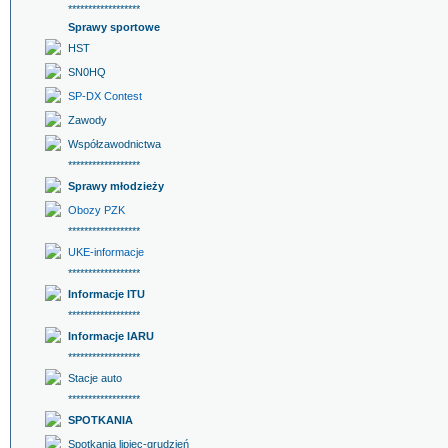
******************
Sprawy sportowe
HST
SN0HQ
SP-DX Contest
Zawody
Współzawodnictwa
******************
Sprawy młodzieży
Obozy PZK
******************
UKE-informacje
******************
Informacje ITU
******************
Informacje IARU
******************
Stacje auto
******************
SPOTKANIA
Spotkania lipiec-grudzień