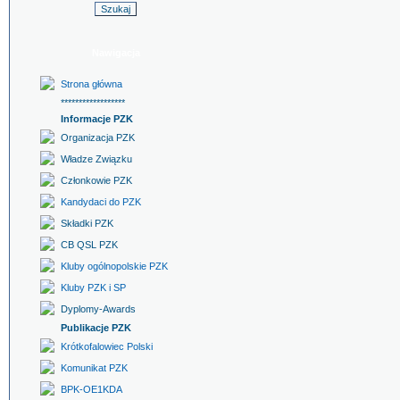
Nawigacja
Strona główna
******************
Informacje PZK
Organizacja PZK
Władze Związku
Członkowie PZK
Kandydaci do PZK
Składki PZK
CB QSL PZK
Kluby ogólnopolskie PZK
Kluby PZK i SP
Dyplomy-Awards
Publikacje PZK
Krótkofalowiec Polski
Komunikat PZK
BPK-OE1KDA