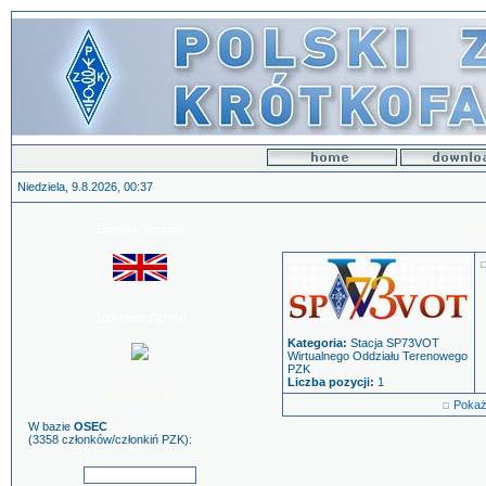
Niedziela, 9.8.2026, 00:37
English version
Ka
100-lecie GDYNI
Kategoria:
Stacja SP73VOT
Wirtualnego Oddziału Terenowego
PZK
Liczba pozycji:
1
Szukaj znaku
Pokaż
W bazie
OSEC
(3358 członków/członkiń PZK):