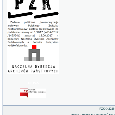
BIP PZK
PZK © 2026.
Original
TweakIt
by: Madman
ˇ
Re-d