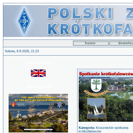
Sobota, 8.8.2026, 21:23
English version
Ka
100-lecie GDYNI
Kategoria:
Kruszwickie spotkania
krótkofalowców