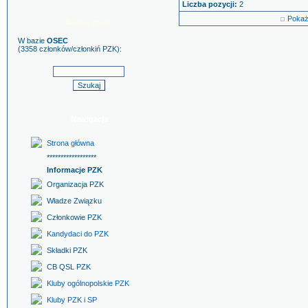
Liczba pozycji:
2
Pokaż
Szukaj znaku
W bazie
OSEC
(3358 członków/członkiń PZK):
Nawigacja
Strona główna
******************
Informacje PZK
Organizacja PZK
Władze Związku
Członkowie PZK
Kandydaci do PZK
Składki PZK
CB QSL PZK
Kluby ogólnopolskie PZK
Kluby PZK i SP