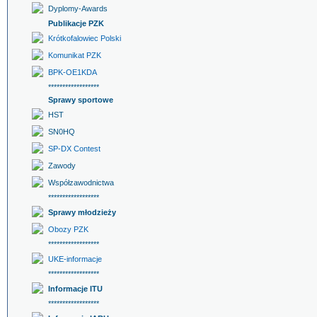
Dyplomy-Awards
Publikacje PZK
Krótkofalowiec Polski
Komunikat PZK
BPK-OE1KDA
******************
Sprawy sportowe
HST
SN0HQ
SP-DX Contest
Zawody
Współzawodnictwa
******************
Sprawy młodzieży
Obozy PZK
******************
UKE-informacje
******************
Informacje ITU
******************