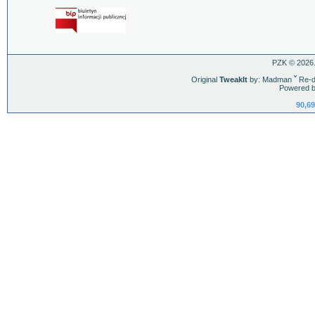
PZK © 2026.
Original
TweakIt
by: Madman
ˇ
Re-d
Powered b
90,69