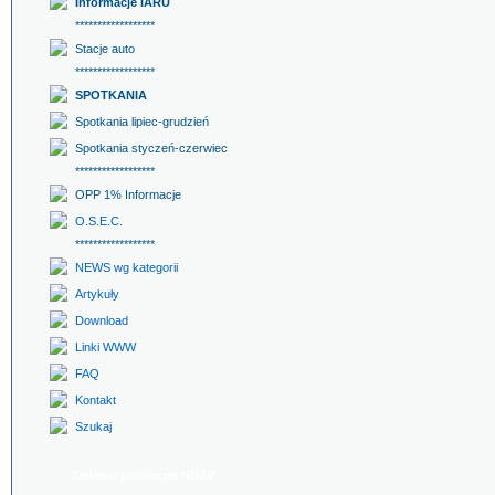
Informacje IARU
******************
Stacje auto
******************
SPOTKANIA
Spotkania lipiec-grudzień
Spotkania styczeń-czerwiec
******************
OPP 1% Informacje
O.S.E.C.
******************
NEWS wg kategorii
Artykuły
Download
Linki WWW
FAQ
Kontakt
Szukaj
Zadanie publiczne NDAP