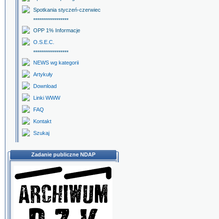
Spotkania styczeń-czerwiec
******************
OPP 1% Informacje
O.S.E.C.
******************
NEWS wg kategorii
Artykuły
Download
Linki WWW
FAQ
Kontakt
Szukaj
Zadanie publiczne NDAP