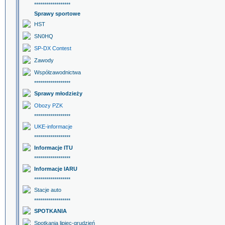
******************
Sprawy sportowe
HST
SN0HQ
SP-DX Contest
Zawody
Współzawodnictwa
******************
Sprawy młodzieży
Obozy PZK
******************
UKE-informacje
******************
Informacje ITU
******************
Informacje IARU
******************
Stacje auto
******************
SPOTKANIA
Spotkania lipiec-grudzień