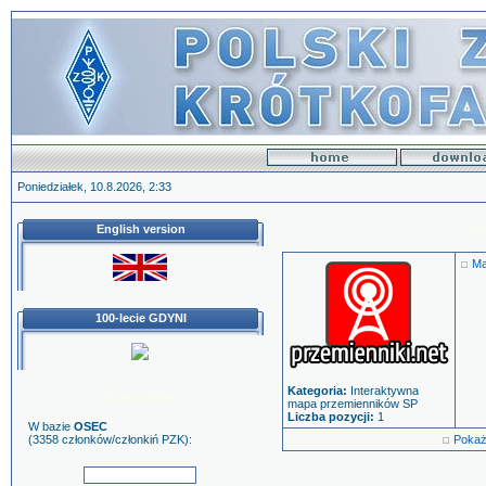
Poniedziałek, 10.8.2026, 2:33
English version
Ka
Ma
100-lecie GDYNI
Kategoria:
Interaktywna
Szukaj znaku
mapa przemienników SP
Liczba pozycji:
1
W bazie
OSEC
(3358 członków/członkiń PZK):
Pokaż