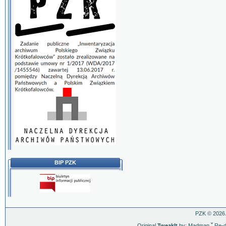
BIP PZK
PZK © 2026.
Original
TweakIt
by: Madman
ˇ
Re-d