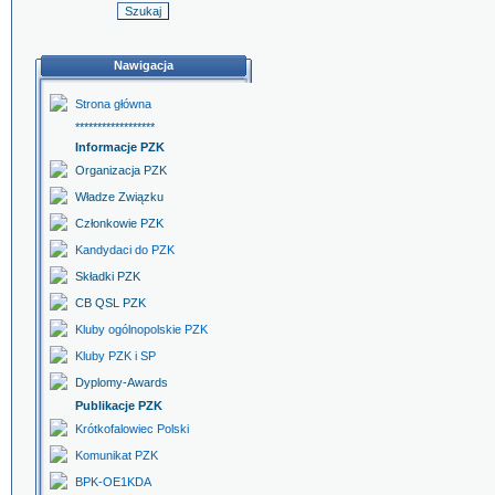
Nawigacja
Strona główna
******************
Informacje PZK
Organizacja PZK
Władze Związku
Członkowie PZK
Kandydaci do PZK
Składki PZK
CB QSL PZK
Kluby ogólnopolskie PZK
Kluby PZK i SP
Dyplomy-Awards
Publikacje PZK
Krótkofalowiec Polski
Komunikat PZK
BPK-OE1KDA