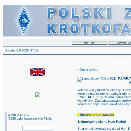
Sobota, 8.8.2026, 17:39
English version
Komunikat PZ
Opcje newsa
KOMUNI
N
100-lecie GDYNI
Witamy wszystkich Słuchaczy i Odb
które są nadawane w każdą środę, o g
3702,5 KHz +/- QRM oraz publikowane 
wysyłkową. Zautomatyzowane archiw
serwerze:
https://komunikat.pzk.org.pl
Szukaj znaku
______________________________
I. Sprawy organizacyjne
W bazie
OSEC
(3358 członków/członkiń PZK):
1. Spotkajmy się na Ham Radio!
Za trzy dni otwierają się drzwi Ham 