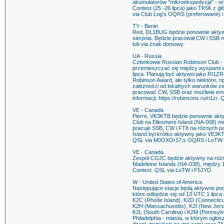
akumulatorów "mikroekspedycja" - or
Contest (25 -26 lipca) jako TK5K z 
via Club Log's OQRS (preferowane) 
TY - Benin
Red, DL1BUG będzie ponownie aktywn
sierpnia. Będzie pracował CW i SSB
lub via znak domowy.
UA - Russia
Członkowie Russian Robinson Club
przemieszczać się między wyspami 
lipca. Planują być aktywni jako RI1ZR
Robinson Award, ale tylko niektóre, n
zależności od lokalnych warunków zes
pracować CW, SSB oraz możliwie emis
informacji: https://robinsons.ru/ri1z
VE - Canada
Pierre, VK3KTB będzie ponownie akt
Club na Ellesmere Island (NA-008) m
pracuje SSB, CW i FT8 na różnych p
Island był krótko aktywny jako VE3KT
QSL via M0OXOr17;s OQRS i LoTW.
VE - Canada
Zespół CG2C będzie aktywny na róż
Madeleine Islands (NA-038), między 1
Contest. QSL via LoTW i F5JYD.
W - United States of America
Następujące stacje będą aktywne pod
które odbędzie się od 13 UTC 1 lipca 
K2C (Rhode Island), K2D (Connecticu
K2H (Massachusetts), K2I (New Jerse
K2L (South Carolina) i K2M (Pennsyl
Philadelphia - miasta, w którym ogł