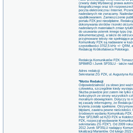
(zwany dalej Wydawcą) prawa autorski
fotograficznego oraz ich rozpowszech
poczta elektroniczna i Internet. Prze
nadesłanych nie zwracamy. Nadesłanie
opublikowaniem. Zamieszczenie publik
portalu PZK jest nieodpłatne. Redak
dokonywania skrótów i korekt otrzym
nadesłanych materiałach zmian tytuł
do usuwania usterek innego typu (np
dokumentacyjnej), a także do odrzuc
przyjmowane teksty nie spełniające
Komunikaty PZK są nadawane w każdą
częstotliwości 3702,5 kHz +/- QRM, 
Redakcję Krótkofalowca Polskiego.
Redakcja Komunikatów PZK: Tomasz 
SP8MRD i Jurek SP3SLU - także nad
Adres redakcji:
Sekretariat ZG PZK, ul. Augustyna 
*Motto Redakcji
Odpowiedzialność za słowo jest wa
człowieka, szczególnie kiedy występu
Służba prawdzie jest zatem nie tylk
funkcyjnych ze strony wszystkich czł
moralnym obowiązkiem. Dotyczy to r
tej zasady informujemy, że Redakcja
kryteria zostały spełnione. Otrzymyw
błędami, zawiera pewne nieścisłości
środowym wydaniu Komunikatu PZK.
Piotr SP2JMR od KZD PZK w Kołobrz
PZK, rozpoczął wydawanie Komunika
sekretariatu ZG PZK"). Od 2009 roku
2012 Jurek SP3SLU nadający Komunika
lokalizacji Mariantów. Od lutego 2022