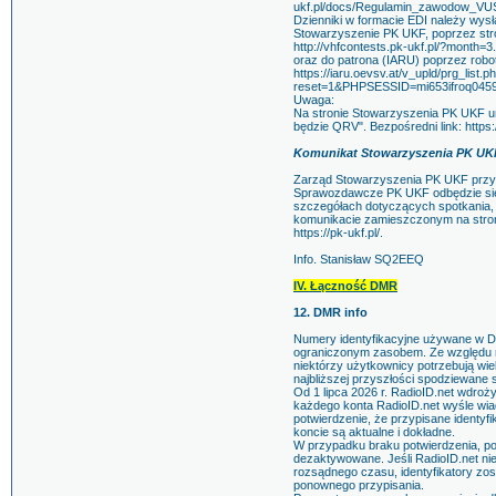
ukf.pl/docs/Regulamin_zawodow_V
Dzienniki w formacie EDI należy wysła
Stowarzyszenie PK UKF, poprzez str
http://vhfcontests.pk-ukf.pl/?month=3.
oraz do patrona (IARU) poprzez rob
https://iaru.oevsv.at/v_upld/prg_list.p
reset=1&PHPSESSID=mi653ifroq0459r
Uwaga:
Na stronie Stowarzyszenia PK UKF ur
będzie QRV". Bezpośredni link: https:/
Komunikat Stowarzyszenia PK UK
Zarząd Stowarzyszenia PK UKF przy
Sprawozdawcze PK UKF odbędzie się w
szczegółach dotyczących spotkania, 
komunikacie zamieszczonym na stro
https://pk-ukf.pl/.
Info. Stanisław SQ2EEQ
IV. Łączność DMR
12. DMR info
Numery identyfikacyjne używane w DM
ograniczonym zasobem. Ze względu na
niektórzy użytkownicy potrzebują wiel
najbliższej przyszłości spodziewane s
Od 1 lipca 2026 r. RadioID.net wdroż
każdego konta RadioID.net wyśle wia
potwierdzenie, że przypisane identyfi
koncie są aktualne i dokładne.
W przypadku braku potwierdzenia, p
dezaktywowane. Jeśli RadioID.net ni
rozsądnego czasu, identyfikatory zos
ponownego przypisania.