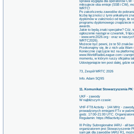
sprawa wygląda dla operatorów CW - t
miksujecie oba emisje (SSB i CW), 
WRTC!
Po zakończeniu zawodów do pobrania
liczbę łączności z tymi unikalnymi 
dyplomów w zależności od tego, ile s
programu dyplomowego znajdziecie na
awards.
Jakie to będą znaki specjalne? Cóż, 
ogłoszenie nastąpi w czwartek, 9 lipc
- www.wrtc2026.org - oraz w naszych
WRTC2026).
Możecie być pewni, że te 50 znaków
Przekonajmy się, ile z nich uda Wam
Koniecznie zajrzyjcie też na platfor
www.WorldRadioLeague.com i zarejestr
momentu, w którym ruszy oficjalna t
Udostępniajcie ten post dalej, gdzie si
73, Zespół WRTC 2026
Info. Adam SQ9S
11. Komunikat Stowarzyszenia PK
UKF - zawody
W najbliższym czasie:
VHF-FT8 Activity - 144 MHz - zawody 
prowadzonych emisjami FTx w paśmie
godz. 17:00-21:00 UTC. Organizato
Regulamin: https://ft8activity.eu/.
III Próby Subregionalne IARU - all ba
organizatorem jest Stowarzyszenie P
sam jak dla zawodów IARU R1, można 