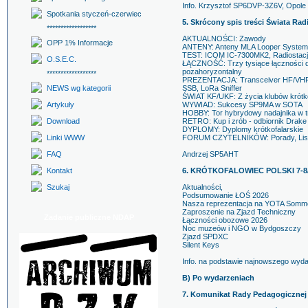
Info. Krzysztof SP6DVP-3Z6V, Opole 
Spotkania styczeń-czerwiec
5. Skrócony spis treści Świata Rad
******************
AKTUALNOŚCI: Zawody
OPP 1% Informacje
ANTENY: Anteny MLA Looper Systems, 
TEST: ICOM IC-7300MK2, Radiostac
O.S.E.C.
ŁĄCZNOŚĆ: Trzy tysiące łączności dz
pozahoryzontalny
******************
PREZENTACJA: Transceiver HF/VHF/U
NEWS wg kategorii
SSB, LoRa Sniffer
ŚWIAT KF/UKF: Z życia klubów krótko
Artykuły
WYWIAD: Sukcesy SP9MA w SOTA
HOBBY: Tor hybrydowy nadajnika w t
Download
RETRO: Kup i zrób - odbiornik Drak
DYPLOMY: Dyplomy krótkofalarskie
Linki WWW
FORUM CZYTELNIKÓW: Porady, Lis
FAQ
Andrzej SP5AHT
Kontakt
6. KRÓTKOFALOWIEC POLSKI 7-8
Szukaj
Aktualności,
Podsumowanie ŁOŚ 2026
Nasza reprezentacja na YOTA Somm
Zaproszenie na Zjazd Techniczny
Zadanie publiczne NDAP
Łączności obozowe 2026
Noc muzeów i NGO w Bydgoszczy
Zjazd SPDXC
Silent Keys
Info. na podstawie najnowszego wyd
B) Po wydarzeniach
7. Komunikat Rady Pedagogicznej