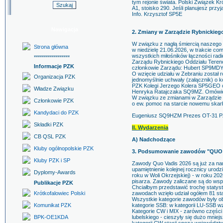
tym rejonie świata. Polski Związek K
A1, stoisko 290. Jeśli planujesz prz
Info. Krzysztof SP5E
Nawigacja
2. Zmiany w Zarządzie Rybnickie
W związku z nagłą śmiercią naszego
Strona główna
w niedzielę 21.06.2026, w trakcie co
wszystkich miłośników łączności ra
******************
Zarządu Rybnickiego Oddziału Teren
Informacje PZK
członkowie Zarządu: Hubert SP9MD
O wzięcie udziału w Zebraniu został
Organizacja PZK
jednomyślnie uchwały (załącznik) o 
PZK Kolegi Jerzego Kolera SP5GEO 
Władze Związku
Henryka Ratajczaka SQ9MZ. Omówio
W związku ze zmianami w Zarządzie 
Członkowie PZK
o ew. pomoc na starcie nowemu skar
Kandydaci do PZK
Eugeniusz SQ9HZM Prezes OT-31 
Składki PZK
II. Wydarzenia
CB QSL PZK
A) Nadchodzące
Kluby ogólnopolskie PZK
3. Podsumowanie zawodów "QUO VA
Kluby PZK i SP
Zawody Quo Vadis 2026 są już za nam
upamiętnienie kolejnej rocznicy urodz
Dyplomy-Awards
roku w Woli Okrzejskiej) - w roku 20
pisarza. Zawody zaliczane są do ws
Publikacje PZK
Chciałbym przedstawić trochę statys
Krótkofalowiec Polski
zawodach wzięło udział ogółem 81 st
Wszystkie kategorie zawodów były ob
Komunikat PZK
kategorie SSB: w kategorii LU-SSB wzię
Kategorie CW i MIX - zarówno części 
BPK-OE1KDA
lubelskiego - cieszyły się dużo mni