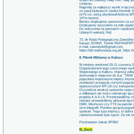
dzięki nim zawody miały moc i dały 
contestu.
Nagrodę za najlepszy wynik w łącznoś
ze stacji klubowych zdobył Dominik 
m/70 cm, którą ufundował Andrzej SP
197m-boom/).
Bardzo dziękujemy sponsorom za szc
Dziękujemy wszystkim za mile spędzo
Do usłyszenia na pasmach i spotkani
Udanych wakacji, Hej!
73, de Rada Pedagogiczna Zawodów D
Kacper SO5KR, Tomek PA3TA/SP5P
e-mail: zawodydd@gmail.com,
https://dd.reaktywacja.org.pl/, https:/
8. Piknik Militarny w Kaliszu
W miniony weekend 20-21 czerwca 2026
Organizatorami tego corocznego wyda
Wojskowego w Kaliszu. Impreza odbywa
doskonałym miejscem do tzw. "TANK
pojazdami wojskowymi między innymi 
możliwość przejazdu różnymi pojazd
opancerzonym MT-LB czy transport
Oczywiście atrakcji i pokazów statycz
o militariach nie może zabraknąć łącz
projektu K.A.S.I.A. Przedstawiliśmy r
również prowadziliśmy aktywnie łączn
DMR, Meshcore czy FT8 na paśmie 20
sił w telegrafii. Pomimo gorącej pogo
spotkań. Tego typu imprezy, to dobr
zainteresowanie było spore. Za rok t
Pozdrawiam Jakub SP3MJ
III. Sport