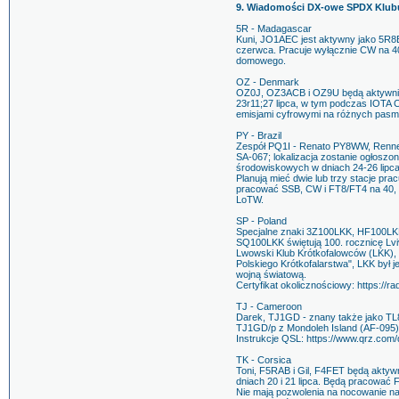
9. Wiadomości DX-owe SPDX Klubu 
5R - Madagascar
Kuni, JO1AEC jest aktywny jako 5R8
czerwca. Pracuje wyłącznie CW na 40
domowego.
OZ - Denmark
OZ0J, OZ3ACB i OZ9U będą aktywni 
23r11;27 lipca, w tym podczas IOTA
emisjami cyfrowymi na różnych pasm
PY - Brazil
Zespół PQ1I - Renato PY8WW, Renne
SA-067; lokalizacja zostanie ogłoszo
środowiskowych w dniach 24-26 lipca
Planują mieć dwie lub trzy stacje pr
pracować SSB, CW i FT8/FT4 na 40, 2
LoTW.
SP - Poland
Specjalne znaki 3Z100LKK, HF100L
SQ100LKK świętują 100. rocznicę Lvi
Lwowski Klub Krótkofalowców (LKK), 
Polskiego Krótkofalarstwa", LKK był 
wojną światową.
Certyfikat okolicznościowy: https://ra
TJ - Cameroon
Darek, TJ1GD - znany także jako T
TJ1GD/p z Mondoleh Island (AF-095),
Instrukcje QSL: https://www.qrz.com
TK - Corsica
Toni, F5RAB i Gil, F4FET będą aktyw
dniach 20 i 21 lipca. Będą pracować 
Nie mają pozwolenia na nocowanie na 