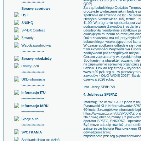
kategorii CW stacji spoza województwa
******************
QRP).
Zarząd Lubelskiego Oddziału Teren
Sprawy sportowe
uroczyste wydarzenie jakim będzie
HST
spotkania niezmienne od lat - Muzeum
Henryka Sienkiewicza 105, termin - n
SN0HQ
11:00. W programie spotkania jest z
podsumowanie Zawodów i rozdanie 
SP-DX Contest
udostępniła nieodpłatnie zabytkowe 
okalającym muzeum na mniej oficjalne
Zawody
Duże znaczenia ma też przychylność
Łukowskiego, wspierających od lat n
Współzawodnictwa
W czasie spotkania odbędzie się ró
"Dni Aktywności Województwa Lubels
******************
zdobywcom poszczególnych miejsc.
Gorąco zapraszamy wszystkich chęt
Sprawy młodzieży
Spotkanie ma charakter otwarty, mil
na zapewnienie sprawnej organizacji 
Obozy PZK
udziału. Link do rejestracji w wydarz
www.ot20.pzk.org.pl - w pierwszym n
******************
zawodów - QUO VADIS 2026". Bardzo 
UKE-informacje
czerwca 2026 roku.
******************
Info. Jerzy SP8HPW
Informacje ITU
4. Jubileusz SP6PAZ
******************
Informuję, że w roku 2027 jeden z n
Informacje IARU
Piastowski Klub Krótkofalowców SP6
60-lecia. Szczegółowe informacje b
******************
https://www.qrz.com/db/SP60PAZ oraz
Na chwilę obecną mamy już pozwolen
Stacje auto
operator SP6ZC, SN60PAZ - operato
Być może uda się również uruchomić 
******************
zainteresuje historia Piastowskiego
SPOTKANIA
odwiedzenia linku:
https://spotc.pzk.org.pl/phocadown
Spotkania lipiec-grudzień