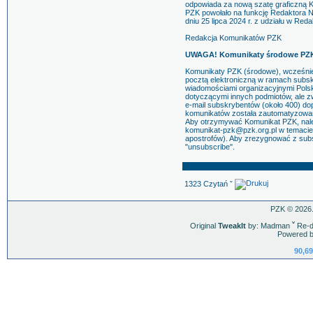
odpowiada za nową szatę graficzną K
PZK powołało na funkcję Redaktora
dniu 25 lipca 2024 r. z udziału w R
Redakcja Komunikatów PZK
UWAGA! Komunikaty środowe PZK 
Komunikaty PZK (środowe), wcześnie
pocztą elektroniczną w ramach subsk
wiadomościami organizacyjnymi Pols
dotyczącymi innych podmiotów, ale z
e-mail subskrybentów (około 400) dop
komunikatów została zautomatyzowa
Aby otrzymywać Komunikat PZK, nale
komunikat-pzk@pzk.org.pl w temacie 
apostrofów). Aby zrezygnować z sub
"unsubscribe".
1323 Czytań ˇ
PZK © 2026.
Original
TweakIt
by: Madman
ˇ
Re-d
Powered b
90,69