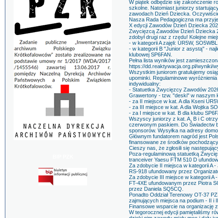
W piątek odbędzie się zakończenie r
szkolne. Natomiast juniorzy startuj
zawodach Dzień Dziecka. Oczywiście
Nasza Rada Pedagogiczna ma przyjem
X edycji Zawodów Dzień Dziecka 202
Zwycięzcą Zawodów Dzień Dziecka 20
zdobył drugi raz z rzędu! Kolejne mie
- w kategorii A zajęli: UR5W, SO5W
- w kategorii B "Junior z asystą" - na
klubowej SP6FAN.
Pełna lista wyników jest zamieszczona
https://dd.reaktywacja.org.pl/wyniki/w
Wszystkim juniorom gratulujemy osią
upominki. Regulaminowe wyróżnienia o
indywidualny:
- Statuetka Zwycięzcy Zawodów 202
Grawertony - tzw. "deski" w naszym k
- za II miejsce w kat. A dla Kseni UR5
- za III miejsce w kat. A dla Wojtka 
- za I miejsce w kat. B dla klubu SP6
Wszyscy juniorzy z kat. A, B i C otr
czerwonym paskiem. Do Świadectw b
sponsorów. Wysyłka na adresy domow
Głównym fundatorem nagród jest Pol
finansowane ze środków pochodząc
Cieszy nas, że zgłosili się następuj
Poza-regulaminową statuetką Zwyci
BIP PZK
tranceiver Yaesu FTM 510 D ufundo
Za zdobycie II miejsca w kategorii A
RS-918 ufundowany przez Organizat
Za zdobycie III miejsce w kategorii 
FT-4XE ufundowanym przez Piotra S
przez Daniela SQ5CQ.
Ponadto Oddział Terenowy OT-37 PZ
zajmujących miejsca na podium - II i II
Finansowe wsparcie na organizację
W tegorocznej edycji pamiętaliśmy ró