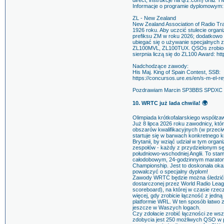
direct, instrukcje na qrz.com) ora
Informacje o programie dyplomowym: h
ZL - New Zealand
New Zealand Association of Radio Tr
1926 roku. Aby uczcić stulecie orga
prefiksu ZM w roku 2026; dodatkowo 
ubiegać się o używanie specjalnych
ZL100MVL, ZL100TUX. QSOs zrobione
sierpnia liczą się do ZL100 Award: htt
Nadchodzące zawody:
His Maj. King of Spain Contest, SSB:
https://concursos.ure.es/en/s-m-el-r
Pozdrawiam Marcin SP3BBS SPDXC 
10. WRTC już lada chwila! 🌍
Olimpiada krótkofalarskiego współzawo
Już 8 lipca 2026 roku zawodnicy, któr
obszarów kwalifikacyjnych (w przeciw
startuje się w barwach konkretnego k
Brytanii, by wziąć udział w tym org
zespołów - każdy z przydzielonym s
południowo-wschodniej Anglii. To sta
całodobowym, 24-godzinnym marato
Championship. Jest to doskonała okaz
powalczyć o specjalny dyplom!
Zawody WRTC będzie można śledzić n
dostarczonej przez World Radio Leagu
scoreboard), na której w czasie rzec
więcej, gdy zrobicie łączność z jedną
platformie WRL. W ten sposób łatwo z
jeszcze w Waszych logach.
Czy zdołacie zrobić łączności ze wszy
zdobycia jest 250 możliwych QSO w p