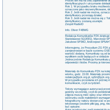
Proces ten ma na celu zapewnienie 
identyfikacyjnych i utrzymanie dokła
Rok 1: W przypadku braku możliwości
oznaczone jako niezweryfikowane, ide
Rok 2: Jeśli nadal nie można, oznacz
identyfikatory przestają działać.
Rok 3: Jeśli nadal nie można się z To
identyfikatory zostaną usunięte.
Zespół RadioID
Info. Oliver F4BWG
______________________________
Redakcja Komunikatów PZK dziękuje 
Stanisławowi SQ2EEQ, Marcinowi S
Jakubowi SP3MJ, Andrzejowi SP5AH
Informujemy, że Prezydium ZG PZK p
zarejestrowani w bazie systemu OSEC
wartość dodaną. Komunikaty są od l
wysiłkiem osób będących w składzie 
Jednocześnie Redakcja Komunikatu pr
odpowiedzi i listów. Prosimy je kiero
Materiały do Komunikatu PZK na kolej
wtorku, godz. 15:00. Materiały prosi
redakcja@pzk.org.pl, sp5rt@pzk.org.
W przypadku przesłania ich później
komunikacie, czyli za tydzień.
Teksty wymagające autoryzacji przed
godziny wcześniej, czyli do poniedzia
zdjęcia muszą mieć opisy oraz infor
wizerunku osób małoletnich wymagan
fotograficzny należy dostarczać w po
tekstowego (osobne pliki jpg, png, n
być opisane.
Autor przekazując swój materiał do p